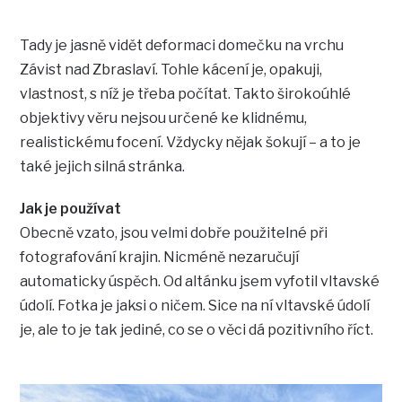
Tady je jasně vidět deformaci domečku na vrchu
Závist nad Zbraslaví. Tohle kácení je, opakuji,
vlastnost, s níž je třeba počítat. Takto širokoúhlé
objektivy věru nejsou určené ke klidnému,
realistickému focení. Vždycky nějak šokují – a to je
také jejich silná stránka.
Jak je používat
Obecně vzato, jsou velmi dobře použitelné při
fotografování krajin. Nicméně nezaručují
automaticky úspěch. Od altánku jsem vyfotil vltavské
údolí. Fotka je jaksi o ničem. Sice na ní vltavské údolí
je, ale to je tak jediné, co se o věci dá pozitivního říct.