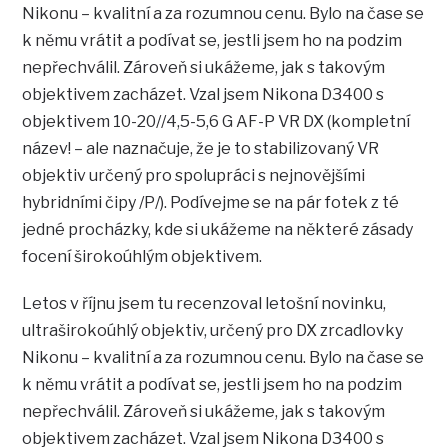
Nikonu – kvalitní a za rozumnou cenu. Bylo na čase se
k němu vrátit a podívat se, jestli jsem ho na podzim
nepřechválil. Zároveň si ukážeme, jak s takovým
objektivem zacházet. Vzal jsem Nikona D3400 s
objektivem 10-20//4,5-5,6 G AF-P VR DX (kompletní
název! – ale naznačuje, že je to stabilizovaný VR
objektiv určený pro spolupráci s nejnovějšími
hybridními čipy /P/). Podívejme se na pár fotek z té
jedné procházky, kde si ukážeme na některé zásady
focení širokoúhlým objektivem.
Letos v říjnu jsem tu recenzoval letošní novinku,
ultraširokoúhlý objektiv, určený pro DX zrcadlovky
Nikonu – kvalitní a za rozumnou cenu. Bylo na čase se
k němu vrátit a podívat se, jestli jsem ho na podzim
nepřechválil. Zároveň si ukážeme, jak s takovým
objektivem zacházet. Vzal jsem Nikona D3400 s