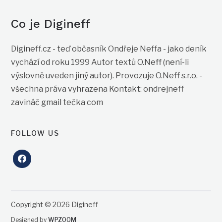
Co je Digineff
Digineff.cz - teď občasník Ondřeje Neffa - jako deník
vychází od roku 1999 Autor textů O.Neff (není-li
výslovně uveden jiný autor). Provozuje O.Neff s.r.o. -
všechna práva vyhrazena Kontakt: ondrejneff
zavináč gmail tečka com
FOLLOW US
facebook
Copyright © 2026 Digineff
Designed by
WPZOOM