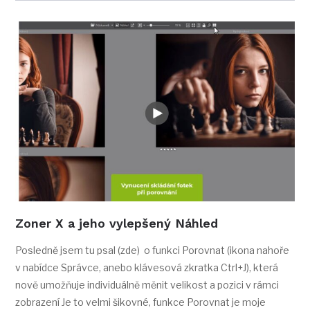
Zoner X a jeho vylepšený Náhled
Posledně jsem tu psal (zde) o funkci Porovnat (ikona nahoře
v nabídce Správce, anebo klávesová zkratka Ctrl+J), která
nově umožňuje individuálně měnit velikost a pozici v rámci
zobrazení Je to velmi šikovné, funkce Porovnat je moje