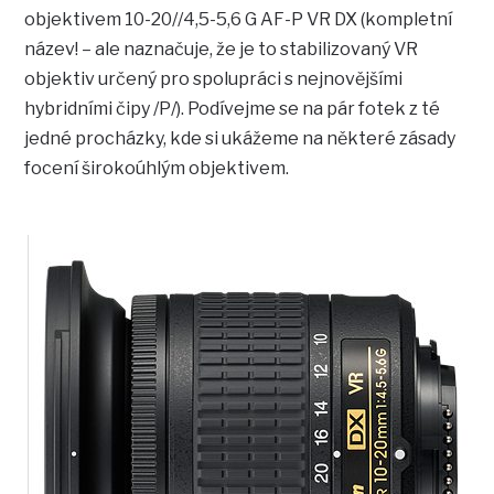
objektivem 10-20//4,5-5,6 G AF-P VR DX (kompletní
název! – ale naznačuje, že je to stabilizovaný VR
objektiv určený pro spolupráci s nejnovějšími
hybridními čipy /P/). Podívejme se na pár fotek z té
jedné procházky, kde si ukážeme na některé zásady
focení širokoúhlým objektivem.