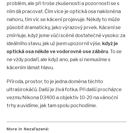
problém, ale při troše zkušenosti a pozornosti se s
ním dá pracovat. Čím více je optická osa nakloněna
nahoru, tím víc se kácení projevuje. Někdy to může
působit dramaticky, jako výrazový prvek. Kácení se
zmírňuje, když jsme vůči scéně dostatečně vysoko: za
ideálního stavu, jak už jsem upozornil výše,
když je
optická osa někde ve vodorovné ose záběru
. To se
ne vždy podaří, ale když ano, pak si nemusíme s
kácením lámat hlavu.
Příroda, prostor, to je jedna doména těchto
ultraširokáčů. Další je živá fotka. Při další procházce
vezmu Nikona D3400 a objektiv 10-20 na vánoční
trhy a uvidíme, jak tam spolu pochodíme.
More in Nezařazené: