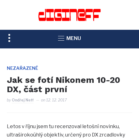
TOGGLE
MENU
SIDEBAR
&
NAVIGATION
NEZAŘAZENÉ
Jak se fotí Nikonem 10-20
DX, část první
by
Ondřej Neff
on
12. 12. 2017
Letos v říjnu jsem tu recenzoval letošní novinku,
ultraširokoúhlý objektiv, určený pro DX zrcadlovky