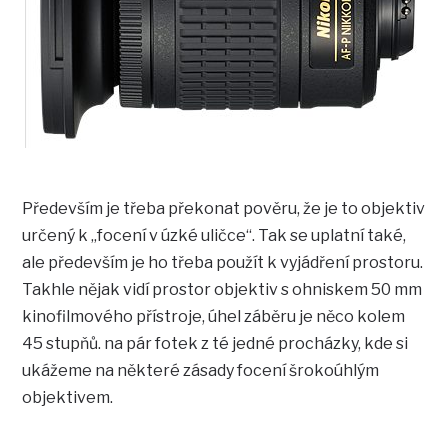
Především je třeba překonat pověru, že je to objektiv
určený k „focení v úzké uličce“. Tak se uplatní také,
ale především je ho třeba použít k vyjádření prostoru.
Takhle nějak vidí prostor objektiv s ohniskem 50 mm
kinofilmového přístroje, úhel záběru je něco kolem
45 stupňů. na pár fotek z té jedné procházky, kde si
ukážeme na některé zásady focení šrokoúhlým
objektivem.