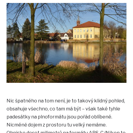
Nic špatného na tom není, je to takový klidný pohled,
obsahuje všechno, co tam má být – však také tyhle
padesátky na plnoformátu jsou pořád oblíbené.
Nicméně dojem z prostoru tu velký nemáme.
Ohnisko deset milimetrů na formátu APS-C (Nikon to