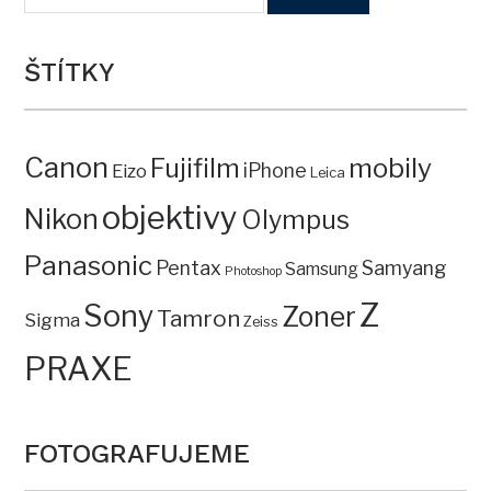
ŠTÍTKY
Canon
mobily
Fujifilm
iPhone
Eizo
Leica
objektivy
Nikon
Olympus
Panasonic
Pentax
Samyang
Samsung
Photoshop
Z
Sony
Zoner
Tamron
Sigma
Zeiss
PRAXE
FOTOGRAFUJEME