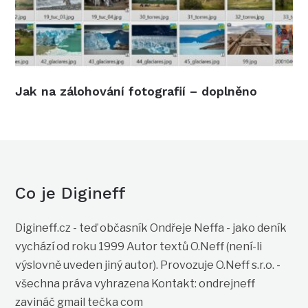
Jak na zálohování fotografií – doplněno
Co je Digineff
Digineff.cz - teď občasník Ondřeje Neffa - jako deník
vychází od roku 1999 Autor textů O.Neff (není-li
výslovně uveden jiný autor). Provozuje O.Neff s.r.o. -
všechna práva vyhrazena Kontakt: ondrejneff
zavináč gmail tečka com