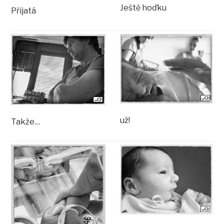
Ještě hoďku
Přijatá
už!
Takže…