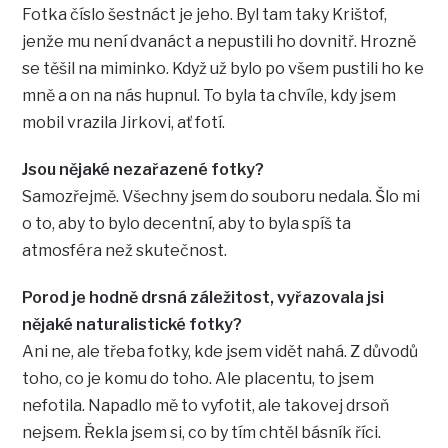
Fotka číslo šestnáct je jeho. Byl tam taky Krištof,
jenže mu není dvanáct a nepustili ho dovnitř. Hrozně
se těšil na miminko. Když už bylo po všem pustili ho ke
mně a on na nás hupnul. To byla ta chvíle, kdy jsem
mobil vrazila Jirkovi, ať fotí.
Jsou nějaké nezařazené fotky?
Samozřejmě. Všechny jsem do souboru nedala. Šlo mi
o to, aby to bylo decentní, aby to byla spíš ta
atmosféra než skutečnost.
Porod je hodně drsná záležitost, vyřazovala jsi
nějaké naturalistické fotky?
Ani ne, ale třeba fotky, kde jsem vidět nahá. Z důvodů
toho, co je komu do toho. Ale placentu, to jsem
nefotila. Napadlo mě to vyfotit, ale takovej drsoň
nejsem. Řekla jsem si, co by tím chtěl básník říci.