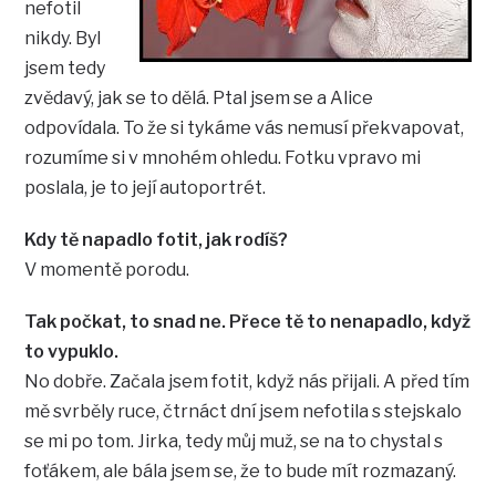
nefotil
nikdy. Byl
jsem tedy
zvědavý, jak se to dělá. Ptal jsem se a Alice
odpovídala. To že si tykáme vás nemusí překvapovat,
rozumíme si v mnohém ohledu. Fotku vpravo mi
poslala, je to její autoportrét.
Kdy tě napadlo fotit, jak rodíš?
V momentě porodu.
Tak počkat, to snad ne. Přece tě to nenapadlo, když
to vypuklo.
No dobře. Začala jsem fotit, když nás přijali. A před tím
mě svrběly ruce, čtrnáct dní jsem nefotila s stejskalo
se mi po tom. Jirka, tedy můj muž, se na to chystal s
foťákem, ale bála jsem se, že to bude mít rozmazaný.