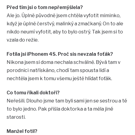
Před tím jsi o tom nepřemýšlela?
Ale jo. Úplně původně jsem chtěla vyfotit miminko,
když je úplně čerstvý, malinký a zmačkaný. On to ale
nikdo neumí vyfotit, aby to bylo ostrý. Tak jsem si to
vzala do režie.
Fotila jsi iPhonem 4S. Proč sis nevzala foťák?
Nikona jsem si doma nechala schválně. Bývá tam v
porodnici natřískáno, chodí tam spousta lidí a
nechtěla jsem k tomu všemu ještě hlídat foťák.
Co tomu říkali doktoři?
Neřešili. Dlouho jsme tam byli sami jen se sestrou a té
to bylo jedno. Pak přišla doktorka a ta měla jiné
starosti.
Manžel fotil?