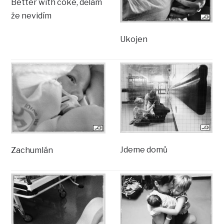
Better with coke, dělám
že nevidím
Ukojen
Jdeme domů
Zachumlán