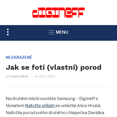
TOGGLE
MENU
SIDEBAR
&
NAVIGATION
NEZAŘAZENÉ
Jak se fotí (vlastní) porod
by
Ondřej Neff
on
10. 1. 2013
Na druhém místě soutěže Samsung – Digineff s
tématem
Nafoťte příběh
se umístila Alice Hrubá.
Nafotila porod svého druhého chlapečka Davídka.