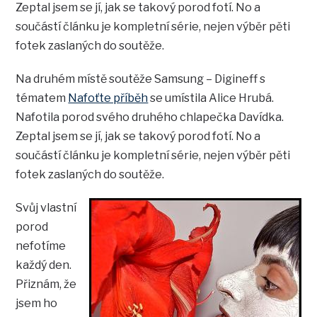
Zeptal jsem se jí, jak se takový porod fotí. No a
součástí článku je kompletní série, nejen výběr pěti
fotek zaslaných do soutěže.
Na druhém místě soutěže Samsung – Digineff s
tématem
Nafoťte příběh
se umístila Alice Hrubá.
Nafotila porod svého druhého chlapečka Davídka.
Zeptal jsem se jí, jak se takový porod fotí. No a
součástí článku je kompletní série, nejen výběr pěti
fotek zaslaných do soutěže.
Svůj vlastní
porod
nefotíme
každý den.
Přiznám, že
jsem ho