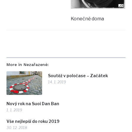
Konečně doma
More in Nezařazené:
Soutěž v poločase – Začátek
14. 1. 2019
Nový rok na Suoi Dan Ban
1. 1. 2019
Vše nejlepší do roku 2019
30. 12. 2018