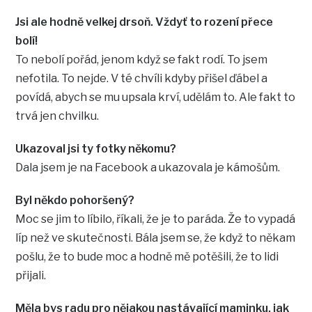
Jsi ale hodně velkej drsoň. Vždyť to rození přece
bolí!
To nebolí pořád, jenom když se fakt rodí. To jsem
nefotila. To nejde. V té chvíli kdyby přišel ďábel a
povídá, abych se mu upsala krví, udělám to. Ale fakt to
trvá jen chvilku.
Ukazoval jsi ty fotky někomu?
Dala jsem je na Facebook a ukazovala je kámošům.
Byl někdo pohoršený?
Moc se jim to líbilo, říkali, že je to paráda. Že to vypadá
líp než ve skutečnosti. Bála jsem se, že když to někam
pošlu, že to bude moc a hodně mě potěšili, že to lidi
přijali.
Měla bys radu pro nějakou nastávající maminku, jak