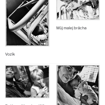
Můj malej brácha
Vozík