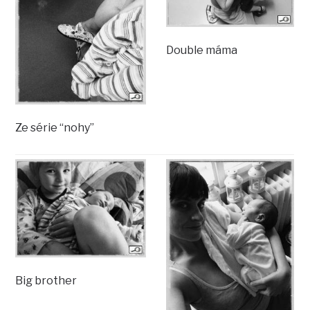
Double máma
Ze série “nohy”
Big brother