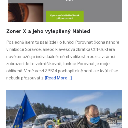
Zoner X a jeho vylepšený Náhled
Posledně jsem tu psal (zde) o funkci Porovnat (ikona nahoře
v nabídce Správce, anebo klávesová zkratka Ctrl+J), která
nově umožňuje individuálně měnit velikost a pozici v rámci
zobrazení Je to velmi šikovné, funkce Porovnat je moje
oblíbená. V mé verzi ZPS14 pochopitelně není, ale kvůli ní se
nebudu přezouvat z
[Read More…]