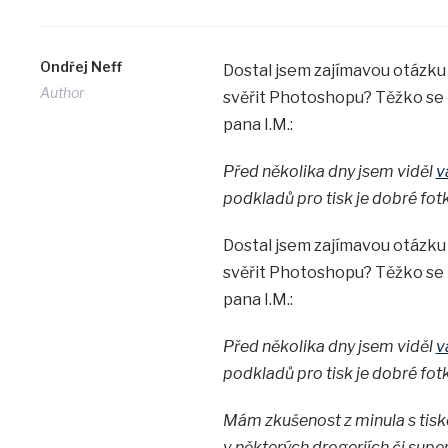
Ondřej Neff
Dostal jsem zajímavou otázku t
Author
svěřit Photoshopu? Těžko se m
pana I.M.:
Před několika dny jsem viděl
v
podkladů pro tisk je dobré fotky
Dostal jsem zajímavou otázku t
svěřit Photoshopu? Těžko se m
pana I.M.:
Před několika dny jsem viděl
v
podkladů pro tisk je dobré fotky
Mám zkušenost z minula s tisk
v některých drogeriích či sup