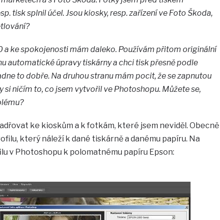
sp. tisk splnil účel. Jsou kiosky, resp. zařízení ve Foto Škoda,
tlování?
a ke spokojenosti mám daleko. Používám přitom originální
nu automatické úpravy tiskárny a chci tisk přesně podle
dne to dobře. Na druhou stranu mám pocit, že se zapnutou
si ničím to, co jsem vytvořil ve Photoshopu. Můžete se,
oblému?
jadřovat ke kioskům a k fotkám, které jsem neviděl. Obecně
rofilu, který náleží k dané tiskárně a danému papíru. Na
ofilu v Photoshopu k polomatnému papíru Epson: