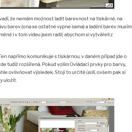
vadí, že nemám možnost ladit barevnost na tiskárně, na
vu barev (ona se ostatně vypne sama) a ladění barev musím
éně i v tom videu jsem radil, abychom si vytvářeli z
 Ten napřímo komunikuje s tiskárnou, v daném případ jde o
de tudíž rozšířená. Pokud volím Ovládací prvky pro barvy,
le ovlivňovat výsledek. Stojí to určité úsilí, ovšem pak si
uložit.