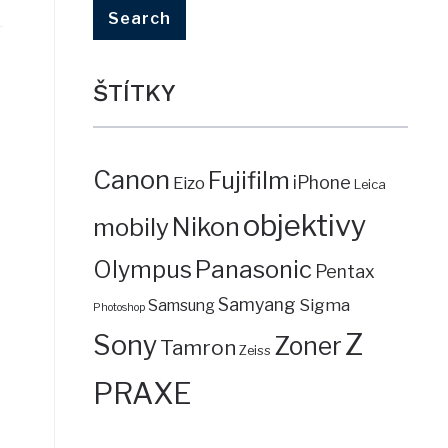
ŠTÍTKY
Canon
Fujifilm
iPhone
Eizo
Leica
objektivy
mobily
Nikon
Panasonic
Olympus
Pentax
Samyang
Sigma
Samsung
Photoshop
Z
Sony
Zoner
Tamron
Zeiss
PRAXE