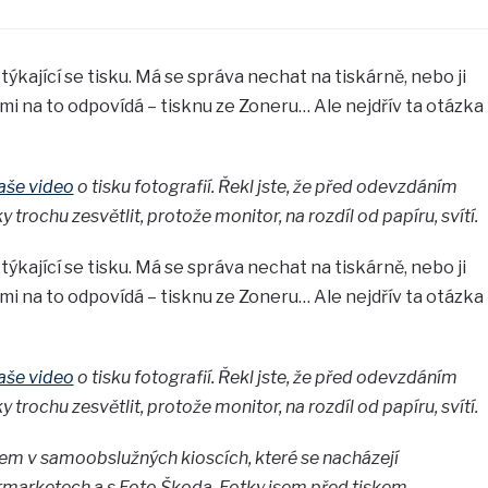
ýkající se tisku. Má se správa nechat na tiskárně, nebo ji
i na to odpovídá – tisknu ze Zoneru… Ale nejdřív ta otázka
aše video
o tisku fotografií. Řekl jste, že před odevzdáním
 trochu zesvětlit, protože monitor, na rozdíl od papíru, svítí.
ýkající se tisku. Má se správa nechat na tiskárně, nebo ji
i na to odpovídá – tisknu ze Zoneru… Ale nejdřív ta otázka
aše video
o tisku fotografií. Řekl jste, že před odevzdáním
 trochu zesvětlit, protože monitor, na rozdíl od papíru, svítí.
em v samoobslužných kioscích, které se nacházejí
ermarketech a s Foto Škoda. Fotky jsem před tiskem