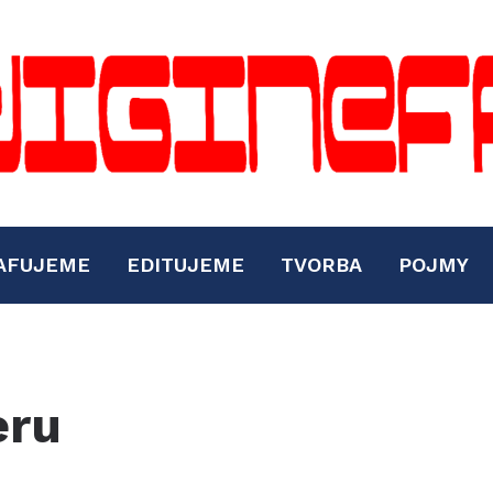
AFUJEME
EDITUJEME
TVORBA
POJMY
eru