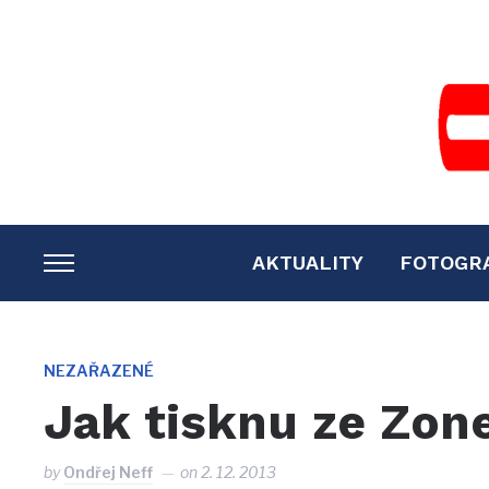
AKTUALITY
FOTOGR
TOGGLE
SIDEBAR
&
NAVIGATION
NEZAŘAZENÉ
Jak tisknu ze Zon
by
Ondřej Neff
on
2. 12. 2013