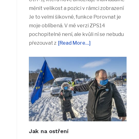
měnit velikost a pozici v rámci zobrazení
Je to velmi šikovné, funkce Porovnat je
moje oblíbená. V mé verzi ZPS14
pochopitelně není, ale kvůli ní se nebudu
přezouvat z
[Read More…]
Jak na ostření