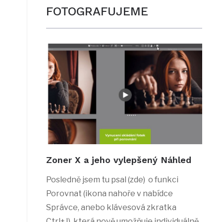
FOTOGRAFUJEME
Zoner X a jeho vylepšený Náhled
Posledně jsem tu psal (zde) o funkci
Porovnat (ikona nahoře v nabídce
Správce, anebo klávesová zkratka
Ctrl+J), která nově umožňuje individuálně