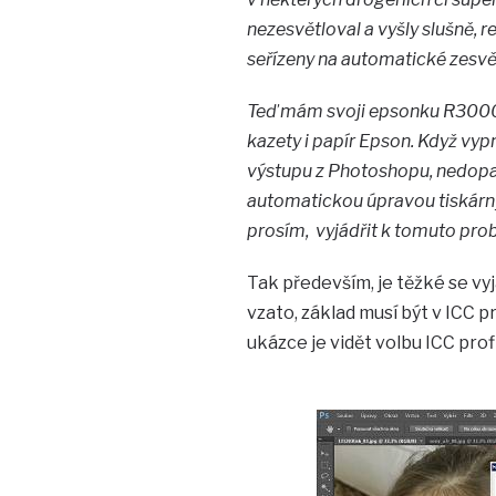
nezesvětloval a vyšly slušně, re
seřízeny na automatické zesvě
Teď mám svoji epsonku R3000 
kazety i papír Epson. Když vyp
výstupu z Photoshopu, nedopa
automatickou úpravou tiskárny 
prosím, vyjádřit k tomuto pr
Tak především, je těžké se vy
vzato, základ musí být v ICC p
ukázce je vidět volbu ICC pr