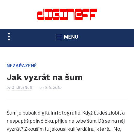
TOGGLE
MENU
SIDEBAR
&
NAVIGATION
NEZAŘAZENÉ
Jak vyzrát na šum
by
Ondřej Neff
on
6. 5. 2015
Šum je bubák digitální fotografie. Když budeš zlobit a
nespapáš polívčičku, přijde na tebe šum. Dá se na něj
vyzrát? Zkouším tu jakousi kuliferdálnu, která… No,