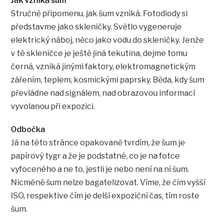
Jak vzniká šum
Stručně připomenu, jak šum vzniká. Fotodiody si
představme jako skleničky. Světlo vygeneruje
elektrický náboj, něco jako vodu do skleničky. Jenže
v té skleničce je ještě jiná tekutina, dejme tomu
černá, vzniká jinými faktory, elektromagnetickým
zářením, teplem, kosmickými paprsky. Běda, kdy šum
převládne nad signálem, nad obrazovou informací
vyvolanou při expozici.
Odbočka
Já na této stránce opakovaně tvrdím, že šum je
papírový tygr a že je podstatné, co je na fotce
vyfoceného a ne to, jestli je nebo není na ní šum.
Nicméně šum nelze bagatelizovat. Víme, že čím vyšší
ISO, respektive čím je delší expoziční čas, tím roste
šum.