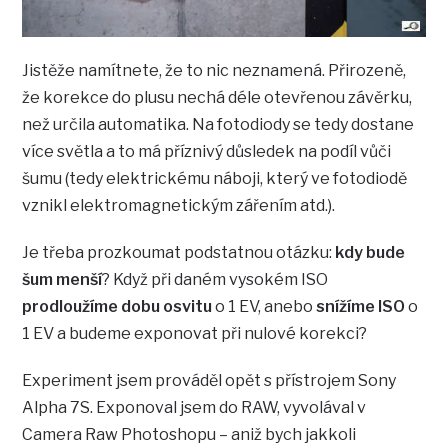
Jistěže namítnete, že to nic neznamená. Přirozeně,
že korekce do plusu nechá déle otevřenou závěrku,
než určila automatika. Na fotodiody se tedy dostane
více světla a to má příznivý důsledek na podíl vůči
šumu (tedy elektrickému náboji, který ve fotodiodě
vznikl elektromagnetickým zářením atd.).
Je třeba prozkoumat podstatnou otázku:
kdy bude
šum menší
? Když při daném vysokém ISO
prodloužíme dobu osvitu
o 1 EV, anebo
snížíme ISO
o
1 EV a budeme exponovat při nulové korekci?
Experiment jsem prováděl opět s přístrojem Sony
Alpha 7S. Exponoval jsem do RAW, vyvolával v
Camera Raw Photoshopu – aniž bych jakkoli