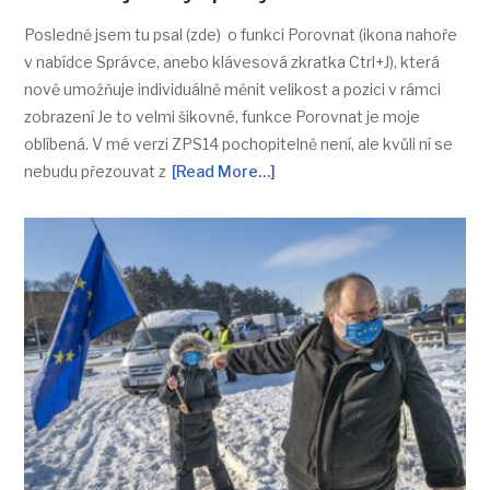
Posledně jsem tu psal (zde) o funkci Porovnat (ikona nahoře
v nabídce Správce, anebo klávesová zkratka Ctrl+J), která
nově umožňuje individuálně měnit velikost a pozici v rámci
zobrazení Je to velmi šikovné, funkce Porovnat je moje
oblíbená. V mé verzi ZPS14 pochopitelně není, ale kvůli ní se
nebudu přezouvat z
[Read More…]