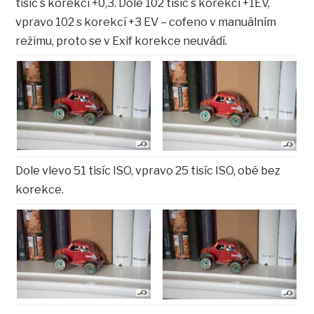
tisíc s korekcí +0,3. Dole 102 tisíc s korekcí +1EV,
vpravo 102 s korekcí +3 EV – cofeno v manuálním
režimu, proto se v Exif korekce neuvádí.
Dole vlevo 51 tisíc ISO, vpravo 25 tisíc ISO, obé bez
korekce.