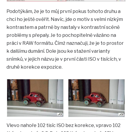
Podotýkám, že je to můj první pokus tohoto druhu a
chci ho ještě ověřit. Navíc, jde o motiv s velmi nízkým
kontrastem a patrně by nastaly v kontrastní scéně
problémy s přepaly. Je to pochopitelně vázáno na
práci v RAW formátu. Čímž naznačuji, že je to prostor
k dalšímu dumání. Dole jsou ke stažení varianty
snímků, v jejich názvu je v první části ISO v tisících, v
druhé korekce expozice.
Vlevo nahoře 102 tisíc ISO bez korekce, vpravo 102