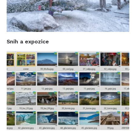
Sníh a expozice