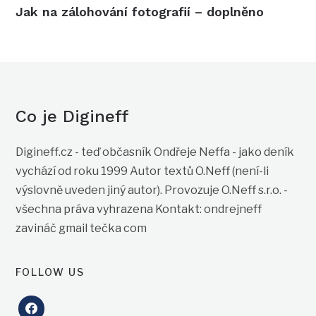
Jak na zálohování fotografií – doplněno
Co je Digineff
Digineff.cz - teď občasník Ondřeje Neffa - jako deník
vychází od roku 1999 Autor textů O.Neff (není-li
výslovně uveden jiný autor). Provozuje O.Neff s.r.o. -
všechna práva vyhrazena Kontakt: ondrejneff
zavináč gmail tečka com
FOLLOW US
facebook