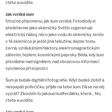
čtěte a uvidíte.
Jak vzniká šum
Stručně připomenu, jak šum vzniká. Fotodiody si
představme jako skleničky. Světlo vygeneruje
elektrický náboj, něco jako vodu do skleničky. Jenže
v té skleničce je ještě jiná tekutina, dejme tomu
černá, vzniká jinými faktory, elektromagnetickým
zářením, teplem, kosmickými paprsky. Běda, kdy šum
převládne nad signálem, nad obrazovou informací
vyvolanou při expozici.
Šum je bubák digitální fotografie. Když budeš zlobit a
nespapáš polívčičku, přijde na tebe šum. Dá se na něj
vyzrát? Zkouším tu jakousi kuliferdálnu, která… No,
čtěte a uvidíte.