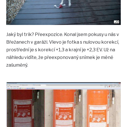
Jaký byl trik? Přeexpozice. Konal jsem pokusy u nás v
Břežanech v garáži. Vlevo je fotka s nulovou korekcí,
prostřední je s korekcí +1,3 a krajní je +2,3 EV. Už na
náhledu vidíte, že přeexponovaný snímek je méně
zašuměný.