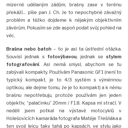
mizerně udělaným zádům, brašny zase v terénu
překáží… píše pan J. Ch. Je to nepochybně závažný
problém a těžko dojdeme k nějakým objektivním
závěrům. Pokusím se zde aspoň podat svůj pohled na
věc.
Brašna nebo batoh
– to je asi ta ústřední otázka.
Souvisí jednak s
fotovýbavou
, jednak se
stylem
fotografování
. Asi nemá smysl, abychom se tu
zabývali kompakty. Používám Panasonic GF1 (není to
typický kompakt, je to 4/3 systém s výměnnou
optikou, ale dejme tomu, že je to kompakt) a k němu
brašnu nepotřebuju, protože používám jen jeden
objektiv, “palačinku” 20mm / F1.8. Kapsa mi stračí. V
neděli jsem potkal na výstavě motocyklů v
Holešovicích kamaráda fotografa Matěje Třešňáka a
ten svoji leicu taky tahá po kapsách, ve stylu
jako