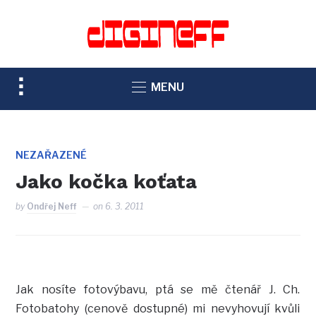
TOGGLE
MENU
SIDEBAR
&
NAVIGATION
NEZAŘAZENÉ
Jako kočka koťata
by
Ondřej Neff
on
6. 3. 2011
Jak nosíte fotovýbavu, ptá se mě čtenář J. Ch.
Fotobatohy (cenově dostupné) mi nevyhovují kvůli