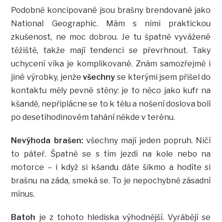
Podobně koncipované jsou brašny brendované jako
National Geographic. Mám s nimi praktickou
zkušenost, ne moc dobrou. Je tu špatně vyvážené
těžiště, takže mají tendenci se převrhnout. Taky
uchycení víka je komplikované. Znám samozřejmě i
jiné výrobky, jenže
všechny
se kterými jsem přišel do
kontaktu měly pevné stěny: je to něco jako kufr na
kšandě, nepřiplácne se to k tělu a nošení doslova bolí
po desetihodinovém tahání někde v terénu.
Nevýhoda brašen:
všechny mají jeden popruh. Ničí
to páteř. Špatně se s tím jezdí na kole nebo na
motorce – i když si kšandu dáte šikmo a hodíte si
brašnu na záda, smeká se. To je nepochybně zásadní
mínus.
Batoh
je z tohoto hlediska výhodnější. Vyrábějí se