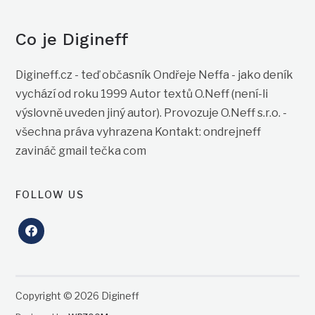
Co je Digineff
Digineff.cz - teď občasník Ondřeje Neffa - jako deník
vychází od roku 1999 Autor textů O.Neff (není-li
výslovně uveden jiný autor). Provozuje O.Neff s.r.o. -
všechna práva vyhrazena Kontakt: ondrejneff
zavináč gmail tečka com
FOLLOW US
facebook
Copyright © 2026 Digineff