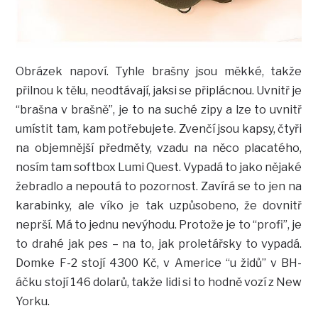
Obrázek napoví. Tyhle brašny jsou měkké, takže
přilnou k tělu, neodtávají, jaksi se připlácnou. Uvnitř je
“brašna v brašně”, je to na suché zipy a lze to uvnitř
umístit tam, kam potřebujete. Zvenčí jsou kapsy, čtyři
na objemnější předměty, vzadu na něco placatého,
nosím tam softbox Lumi Quest. Vypadá to jako nějaké
žebradlo a nepoutá to pozornost. Zavírá se to jen na
karabinky, ale víko je tak uzpůsobeno, že dovnitř
neprší. Má to jednu nevýhodu. Protože je to “profi”, je
to drahé jak pes – na to, jak proletářsky to vypadá.
Domke F-2 stojí 4300 Kč, v Americe “u židů” v BH-
áčku stojí 146 dolarů, takže lidi si to hodně vozí z New
Yorku.