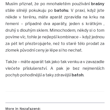
Musím přiznat, že po mnohaletém používání
brašny
stále silněji pokukuju po
batohu
. V praxi, když jste
někde v terénu, máte aparát zpravidla na krku na
řemeni – případně dva aparáty, jeden s krátkým ,
druhý s dlouhým sklem. Mimochodem, někdy si o tom
povíme víc, tohle je nejlepší kombinace – když jednou
za pět let přezbrojujete, než to staré tělo prodat za
zlomek původní ceny je lépe si ho nechat.
Takže – máte aparát tak jako tak venku a v zavazadle
vlečete příslušenství. A pak je bez nejmenších
pochyb pohodlnější a taky zdravější
batoh
.
More in Nezařazené: