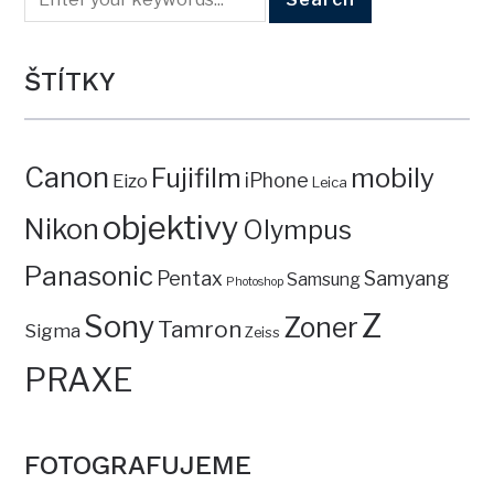
ŠTÍTKY
Canon
mobily
Fujifilm
iPhone
Eizo
Leica
objektivy
Nikon
Olympus
Panasonic
Pentax
Samyang
Samsung
Photoshop
Z
Sony
Zoner
Tamron
Sigma
Zeiss
PRAXE
FOTOGRAFUJEME