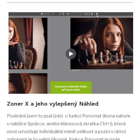
Zoner X a jeho vylepšený Náhled
Posledně jsem tu psal (zde) o funkci Porovnat (ikona nahoře
v nabídce Správce, anebo klávesová zkratka Ctrl+J), která
nově umožňuje individuálně měnit velikost a pozici v rámci
zobrazení Je to velmi šikovné, funkce Porovnat je moje