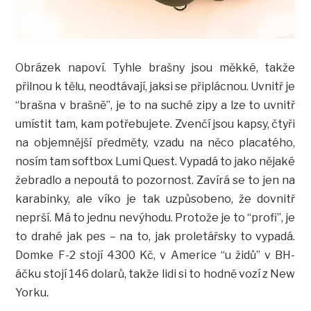
Obrázek napoví. Tyhle brašny jsou měkké, takže
přilnou k tělu, neodtávají, jaksi se připlácnou. Uvnitř je
“brašna v brašně”, je to na suché zipy a lze to uvnitř
umístit tam, kam potřebujete. Zvenčí jsou kapsy, čtyři
na objemnější předměty, vzadu na něco placatého,
nosím tam softbox Lumi Quest. Vypadá to jako nějaké
žebradlo a nepoutá to pozornost. Zavírá se to jen na
karabinky, ale víko je tak uzpůsobeno, že dovnitř
neprší. Má to jednu nevýhodu. Protože je to “profi”, je
to drahé jak pes – na to, jak proletářsky to vypadá.
Domke F-2 stojí 4300 Kč, v Americe “u židů” v BH-
áčku stojí 146 dolarů, takže lidi si to hodně vozí z New
Yorku.