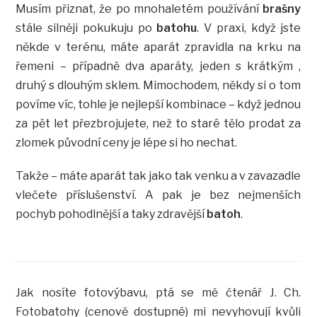
Musím přiznat, že po mnohaletém používání
brašny
stále silněji pokukuju po
batohu
. V praxi, když jste
někde v terénu, máte aparát zpravidla na krku na
řemeni – případně dva aparáty, jeden s krátkým ,
druhý s dlouhým sklem. Mimochodem, někdy si o tom
povíme víc, tohle je nejlepší kombinace – když jednou
za pět let přezbrojujete, než to staré tělo prodat za
zlomek původní ceny je lépe si ho nechat.
Takže – máte aparát tak jako tak venku a v zavazadle
vlečete příslušenství. A pak je bez nejmenších
pochyb pohodlnější a taky zdravější
batoh
.
Jak nosíte fotovýbavu, ptá se mě čtenář J. Ch.
Fotobatohy (cenově dostupné) mi nevyhovují kvůli