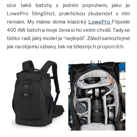
sice také batohy s jedním popruhem, jako je
LowePro SlingShot, praktickou zkušenost s ním
nemám. My máme doma klasický
LowePro
Flipside
400 AW batoh a moje žena si ho velmi chválí. Tady se
těžko radí, jaký model je “nejlepší”. Záleží samozřejmě
jak na objemu výbavy, tak na tělesných proporcích.