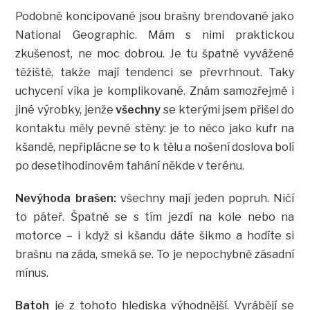
Podobně koncipované jsou brašny brendované jako
National Geographic. Mám s nimi praktickou
zkušenost, ne moc dobrou. Je tu špatně vyvážené
těžiště, takže mají tendenci se převrhnout. Taky
uchycení víka je komplikované. Znám samozřejmě i
jiné výrobky, jenže
všechny
se kterými jsem přišel do
kontaktu měly pevné stěny: je to něco jako kufr na
kšandě, nepřiplácne se to k tělu a nošení doslova bolí
po desetihodinovém tahání někde v terénu.
Nevýhoda brašen:
všechny mají jeden popruh. Ničí
to páteř. Špatně se s tím jezdí na kole nebo na
motorce – i když si kšandu dáte šikmo a hodíte si
brašnu na záda, smeká se. To je nepochybně zásadní
mínus.
Batoh
je z tohoto hlediska výhodnější. Vyrábějí se