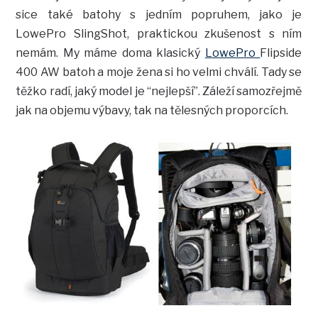
sice také batohy s jedním popruhem, jako je
LowePro SlingShot, praktickou zkušenost s ním
nemám. My máme doma klasický
LowePro
Flipside
400 AW batoh a moje žena si ho velmi chválí. Tady se
těžko radí, jaký model je “nejlepší”. Záleží samozřejmě
jak na objemu výbavy, tak na tělesných proporcích.