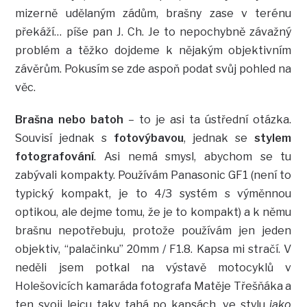
mizerně udělaným zádům, brašny zase v terénu
překáží… píše pan J. Ch. Je to nepochybně závažný
problém a těžko dojdeme k nějakým objektivním
závěrům. Pokusím se zde aspoň podat svůj pohled na
věc.
Brašna nebo batoh
– to je asi ta ústřední otázka.
Souvisí jednak s
fotovýbavou
, jednak se
stylem
fotografování
. Asi nemá smysl, abychom se tu
zabývali kompakty. Používám Panasonic GF1 (není to
typický kompakt, je to 4/3 systém s výměnnou
optikou, ale dejme tomu, že je to kompakt) a k němu
brašnu nepotřebuju, protože používám jen jeden
objektiv, “palačinku” 20mm / F1.8. Kapsa mi stračí. V
neděli jsem potkal na výstavě motocyklů v
Holešovicích kamaráda fotografa Matěje Třešňáka a
ten svoji leicu taky tahá po kapsách, ve stylu
jako