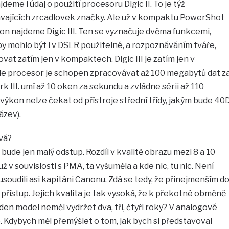
eme i údaj o použití procesoru Digic II. To je týž
távajících zrcadlovek značky. Ale už v kompaktu PowerShot
n najdeme Digic III. Ten se vyznačuje dvěma funkcemi,
y mohlo být i v DSLR použitelné, a rozpoznáváním tváře,
ovat zatím jen v kompaktech. Digic III je zatím jen v
kde procesor je schopen zpracovávat až 100 megabytů dat z
k III. umí až 10 oken za sekundu a zvládne sérii až 110
ýkon nelze čekat od přístroje střední třídy, jakým bude 40
ázev).
vá?
ude jen malý odstup. Rozdíl v kvalitě obrazu mezi 8 a 10
ž v souvislosti s PMA, ta vyšuměla a kde nic, tu nic. Není
soudili asi kapitáni Canonu. Zdá se tedy, že přinejmenším d
přístup. Jejich kvalita je tak vysoká, že k překotné obměně
den model neměl vydržet dva, tři, čtyři roky? V analogové
é. Kdybych měl přemýšlet o tom, jak bych si představoval