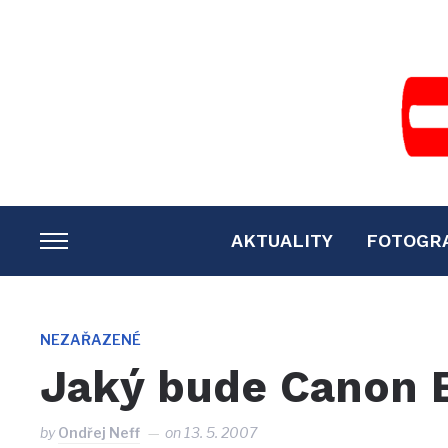
AKTUALITY
FOTOGR
TOGGLE
SIDEBAR
&
NAVIGATION
NEZAŘAZENÉ
Jaký bude Canon 
by
Ondřej Neff
on
13. 5. 2007