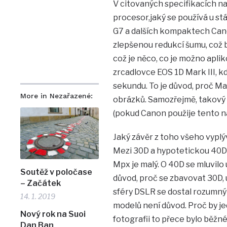
V citovaných specifikacích najd
procesor,jaký se používá u s
G7 a dalších kompaktech Cano
zlepšenou redukcí šumu, což b
což je něco, co je možno aplik
zrcadlovce EOS 1D Mark III, 
sekundu. To je důvod, proč Mar
More in Nezařazené:
obrázků. Samozřejmě, takový v
(pokud Canon použije tento n
Jaký závěr z toho všeho vyplý
Mezi 30D a hypotetickou 40D b
Mpx je malý. O 40D se mluvilo u
Soutěž v poločase
důvod, proč se zbavovat 30D, u
– Začátek
sféry DSLR se dostal rozumný 
14. 1. 2019
modelů není důvod. Proč by je
Nový rok na Suoi
fotografii to přece bylo běžn
Dan Ban