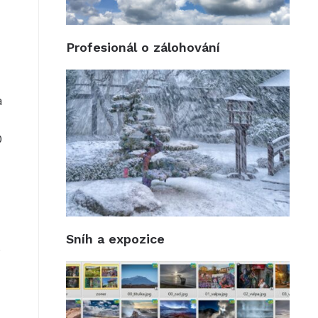
Profesionál o zálohování
a
D
Sníh a expozice
o