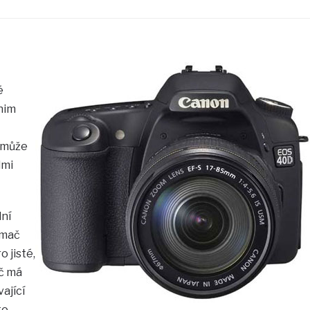
–
é
nim
 může
lmi
ní
ímač
 jisté,
č má
ající
to