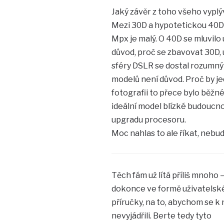
Jaký závěr z toho všeho vyplý
Mezi 30D a hypotetickou 40D b
Mpx je malý. O 40D se mluvilo u
důvod, proč se zbavovat 30D, u
sféry DSLR se dostal rozumný 
modelů není důvod. Proč by je
fotografii to přece bylo běžn
ideální model blízké budoucno
upgradu procesoru.
Moc nahlas to ale říkat, nebud
Těch fám už lítá příliš mnoho 
dokonce ve formě uživatelsk
příručky, na to, abychom se k 
nevyjádřili. Berte tedy tyto