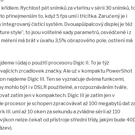
řídlem. Rychlost pět snímků za vteřinu v sérii 30 snímků, t
 přinejmenším to, když 5 fps umí i třicítka. Zaručený je i
y integrovaný čisticí systém. Dvouapůlpalcový displej je též
ture style”, to jsou volitelné sady parametrů, osvědčené i z
 měření má brát v úvahu 3,5% obrazového pole, ostření má
eme i údaj o použití procesoru Digic II. To je týž
távajících zrcadlovek značky. Ale už v kompaktu PowerShot
n najdeme Digic III. Ten se vyznačuje dvěma funkcemi,
y mohlo být i v DSLR použitelné, a rozpoznáváním tváře,
ovat zatím jen v kompaktech. Digic III je zatím jen v
kde procesor je schopen zpracovávat až 100 megabytů dat z
k III. umí až 10 oken za sekundu a zvládne sérii až 110
ýkon nelze čekat od přístroje střední třídy, jakým bude 40
ázev).