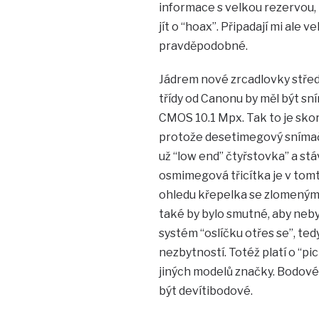
informace s velkou rezervou,
jít o “hoax”. Připadají mi ale ve
pravděpodobné.
Jádrem nové zrcadlovky střed
třídy od Canonu by měl být sn
CMOS 10.1 Mpx. Tak to je skoro
protože desetimegový sníma
už “low end” čtyřstovka” a stáv
osmimegová třicítka je v tom
ohledu křepelka se zlomeným k
také by bylo smutné, aby nebylo
systém “oslíčku otřes se”, ted
nezbytností. Totéž platí o “pic
jiných modelů značky. Bodové
být devítibodové.