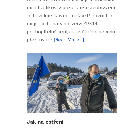
měnit velikost a pozici v rámci zobrazení
Je to velmi šikovné, funkce Porovnat je
moje oblíbená. V mé verzi ZPS14
o
pochopitelně není, ale kvůli ní se nebudu
přezouvat z
[Read More…]
Jak na ostření