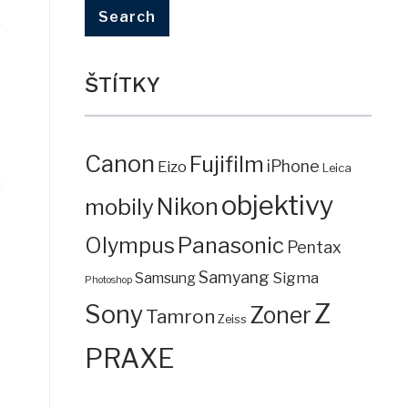
ŠTÍTKY
Canon
Fujifilm
iPhone
Eizo
Leica
objektivy
mobily
Nikon
Panasonic
Olympus
Pentax
Samyang
Sigma
Samsung
Photoshop
Z
Sony
Zoner
Tamron
Zeiss
PRAXE