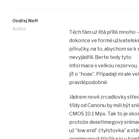
Ondřej Neff
Author
Těch fám už lítá příliš mnoho 
dokonce ve formě uživatelsk
příručky, na to, abychom se k 
nevyjádřili. Berte tedy tyto
informace s velkou rezervou,
jít o “hoax”. Připadají mi ale ve
pravděpodobné.
Jádrem nové zrcadlovky střed
třídy od Canonu by měl být sn
CMOS 10.1 Mpx. Tak to je skoro
protože desetimegový sníma
už “low end” čtyřstovka” a stáv
osmimegová třicítka je v tom