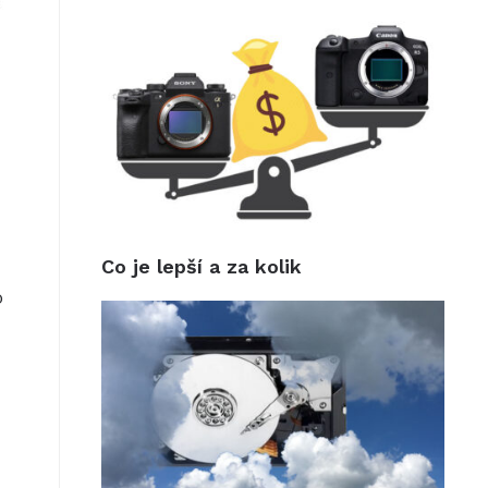
Co je lepší a za kolik
o