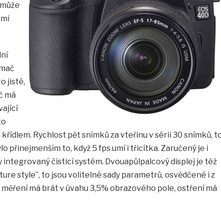
 může
lmi
ní
ímač
 jisté,
č má
ající
to
řídlem. Rychlost pět snímků za vteřinu v sérii 30 snímků, t
 přinejmenším to, když 5 fps umí i třicítka. Zaručený je i
y integrovaný čisticí systém. Dvouapůlpalcový displej je též
ture style”, to jsou volitelné sady parametrů, osvědčené i z
 měření má brát v úvahu 3,5% obrazového pole, ostření má