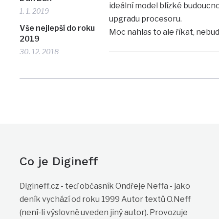
ideální model blízké budoucno
1. 1. 2019
upgradu procesoru.
Vše nejlepší do roku
Moc nahlas to ale říkat, nebud
2019
30. 12. 2018
Co je Digineff
Digineff.cz - teď občasník Ondřeje Neffa - jako
deník vychází od roku 1999 Autor textů O.Neff
(není-li výslovně uveden jiný autor). Provozuje