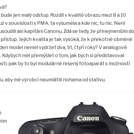
vá?
ude jen malý odstup. Rozdíl v kvalitě obrazu mezi 8 a 10
ž v souvislosti s PMA, ta vyšuměla a kde nic, tu nic. Není
soudili asi kapitáni Canonu. Zdá se tedy, že přinejmenším d
přístup. Jejich kvalita je tak vysoká, že k překotné obměně
den model neměl vydržet dva, tři, čtyři roky? V analogové
é. Kdybych měl přemýšlet o tom, jak bych si představoval
sti, pak by to byl modulárně řešený fotoaparát s možností
u, aby mě výrobci neumlátili nohama od stativu.
–
é
nim