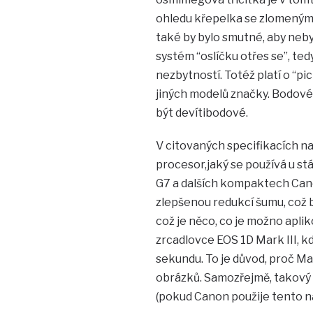
ohledu křepelka se zlomeným k
také by bylo smutné, aby nebylo
systém “oslíčku otřes se”, ted
nezbytností. Totéž platí o “pic
jiných modelů značky. Bodové
být devítibodové.
V citovaných specifikacích najd
procesor,jaký se používá u s
G7 a dalších kompaktech Cano
zlepšenou redukcí šumu, což b
což je něco, co je možno aplik
zrcadlovce EOS 1D Mark III, 
sekundu. To je důvod, proč Mar
obrázků. Samozřejmě, takový v
(pokud Canon použije tento n