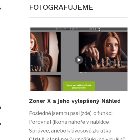
FOTOGRAFUJEME
o
Zoner X a jeho vylepšený Náhled
a
Posledně jsem tu psal (zde) o funkci
Porovnat (ikona nahoře v nabídce
D
Správce, anebo klávesová zkratka
Ctrl+J), která nově umožňuje individuálně