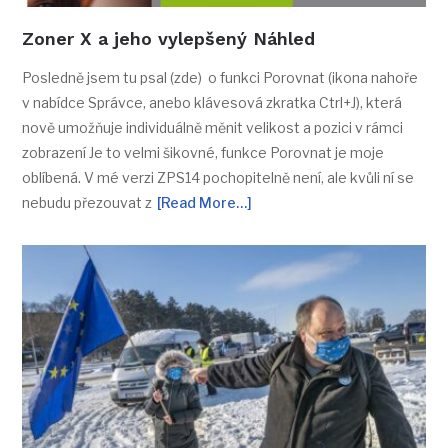
Zoner X a jeho vylepšený Náhled
Posledně jsem tu psal (zde) o funkci Porovnat (ikona nahoře
v nabídce Správce, anebo klávesová zkratka Ctrl+J), která
nově umožňuje individuálně měnit velikost a pozici v rámci
zobrazení Je to velmi šikovné, funkce Porovnat je moje
oblíbená. V mé verzi ZPS14 pochopitelně není, ale kvůli ní se
nebudu přezouvat z
[Read More…]