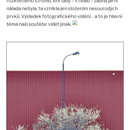
rozkvetlého stromu. Ani tady – v reálu – žádná jarní
nálada nebyla, ta vznikla jen složením nesourodých
prvků. Výsledek fotografického vidění… a to je hlavní
téma naší soutěže: vidět jinak.