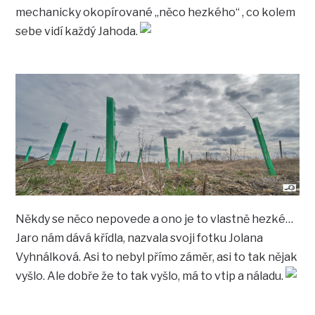
mechanicky okopírované „něco hezkého“ , co kolem
sebe vidí každý Jahoda.
Někdy se něco nepovede a ono je to vlastně hezké…
Jaro nám dává křídla, nazvala svoji fotku Jolana
Vyhnálková. Asi to nebyl přímo záměr, asi to tak nějak
vyšlo. Ale dobře že to tak vyšlo, má to vtip a náladu.