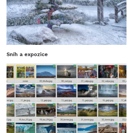
Sníh a expozice