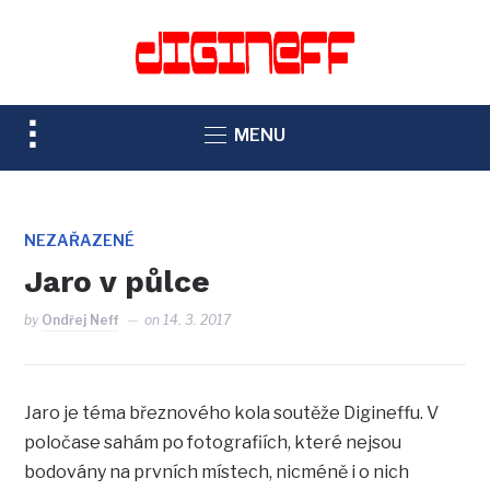
TOGGLE
MENU
SIDEBAR
&
NAVIGATION
NEZAŘAZENÉ
Jaro v půlce
by
Ondřej Neff
on
14. 3. 2017
Jaro je téma březnového kola soutěže Digineffu. V
poločase sahám po fotografiích, které nejsou
bodovány na prvních místech, nicméně i o nich