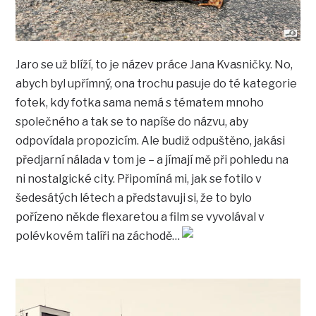
Jaro se už blíží, to je název práce Jana Kvasničky. No,
abych byl upřímný, ona trochu pasuje do té kategorie
fotek, kdy fotka sama nemá s tématem mnoho
společného a tak se to napíše do názvu, aby
odpovídala propozicím. Ale budiž odpuštěno, jakási
předjarní nálada v tom je – a jímají mě při pohledu na
ni nostalgické city. Připomíná mi, jak se fotilo v
šedesátých létech a představuji si, že to bylo
pořízeno někde flexaretou a film se vyvolával v
polévkovém talíři na záchodě…