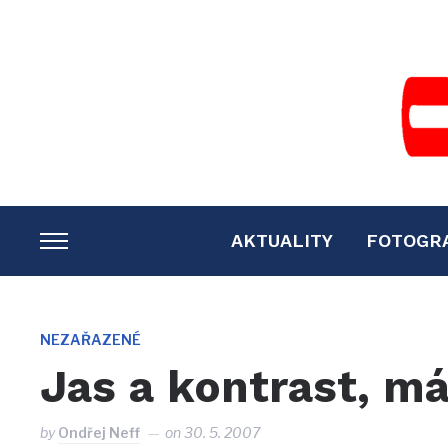
AKTUALITY
FOTOGR
TOGGLE
SIDEBAR
&
NAVIGATION
NEZAŘAZENÉ
Jas a kontrast, m
by
Ondřej Neff
on
30. 5. 2007