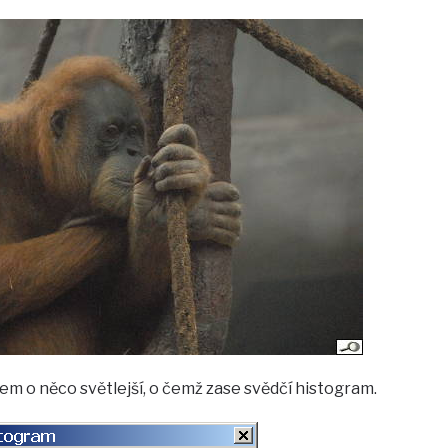
em o něco světlejší, o čemž zase svědčí histogram.