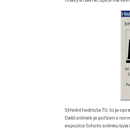
tmavý a hlavně, opice má velmi
Střední hodnota 70, to je op
Další snímek je pořízen v no
expozice tohoto snímku byla