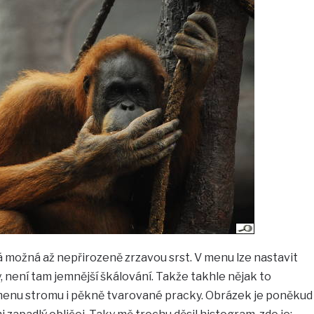
á možná až nepřirozeně zrzavou srst. V menu lze nastavit
y, není tam jemnější škálování. Takže takhle nějak to
 kmenu stromu i pěkně tvarované pracky. Obrázek je poněkud