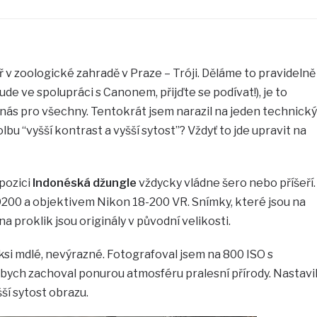
 v zoologické zahradě v Praze – Tróji. Děláme to pravidelně
e ve spolupráci s Canonem, přijďte se podívat!), je to
nás pro všechny. Tentokrát jsem narazil na jeden technický
bu “vyšší kontrast a vyšší sytost”? Vždyť to jde upravit na
pozici
Indonéská džungle
vždycky vládne šero nebo příšeří.
00 a objektivem Nikon 18-200 VR. Snímky, které jsou na
a proklik jsou originály v původní velikosti.
aksi mdlé, nevýrazné. Fotografoval jsem na 800 ISO s
bych zachoval ponurou atmosféru pralesní přírody. Nastavi
šší sytost obrazu.