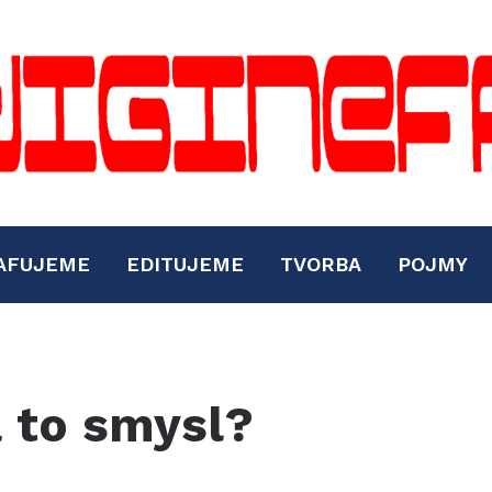
AFUJEME
EDITUJEME
TVORBA
POJMY
á to smysl?