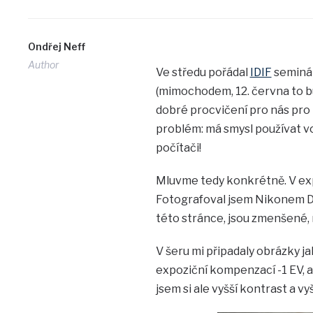
Ondřej Neff
Author
Ve středu pořádal
IDIF
seminář
(mimochodem, 12. června to bud
dobré procvičení pro nás pro 
problém: má smysl používat vol
počítači!
Mluvme tedy konkrétně. V ex
Fotografoval jsem Nikonem D2
této stránce, jsou zmenšené, n
V šeru mi připadaly obrázky j
expoziční kompenzací -1 EV, a
jsem si ale vyšší kontrast a vy