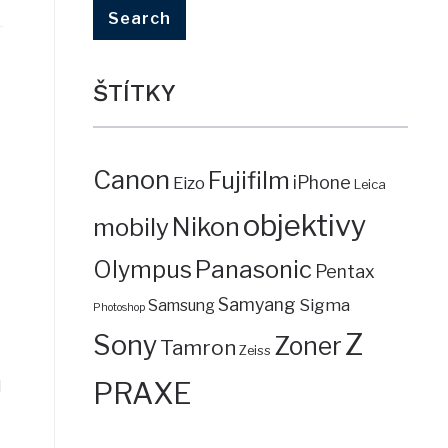
ŠTÍTKY
Canon
Fujifilm
iPhone
Eizo
Leica
objektivy
mobily
Nikon
Panasonic
Olympus
Pentax
Samyang
Sigma
Samsung
Photoshop
Z
Sony
Zoner
Tamron
Zeiss
PRAXE
l