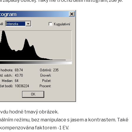
 zapadlý obličej. Taky mě trochu děsil histogram, zde je:
ravdu hodně tmavý obrázek.
rmálním režimu, bez manipulace s jasem a kontrastem. Také
 kompenzována faktorem -1 EV.