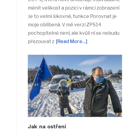
měnit velikost a pozici v rámci zobrazení
Je to velmi šikovné, funkce Porovnat je
moje oblíbená. V mé verzi ZPS14
pochopitelně není, ale kvůli ní se nebudu
přezouvat z
[Read More…]
Jak na ostření