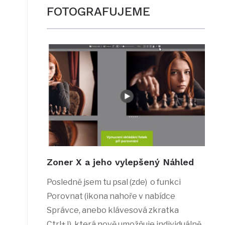
FOTOGRAFUJEME
Zoner X a jeho vylepšený Náhled
Posledně jsem tu psal (zde) o funkci
Porovnat (ikona nahoře v nabídce
Správce, anebo klávesová zkratka
Ctrl+J), která nově umožňuje individuálně