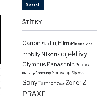
ŠTÍTKY
Canon
Fujifilm
iPhone
Eizo
Leica
objektivy
mobily
Nikon
Panasonic
Olympus
Pentax
o
Samyang
Sigma
Samsung
Photoshop
.
Z
Sony
ě
Zoner
Tamron
Zeiss
u
PRAXE
o