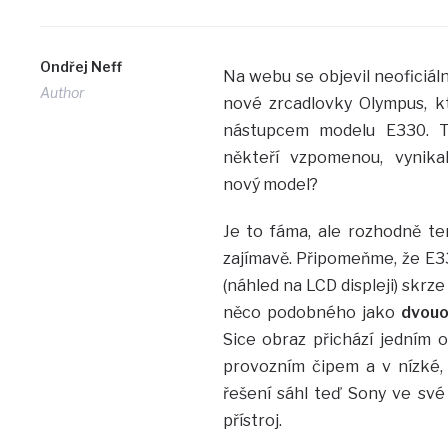
Ondřej Neff
Na webu se objevil neoficiál
Author
nové zrcadlovky Olympus, k
nástupcem modelu E330. T
někteří vzpomenou, vynika
nový model?
Je to fáma, ale rozhodně te
zajímavě. Připomeňme, že E3
(náhled na LCD displeji) skrze
něco podobného jako
dvouo
Sice obraz přichází jedním 
provozním čipem a v nízké,
řešení sáhl teď Sony ve své
přístroj.