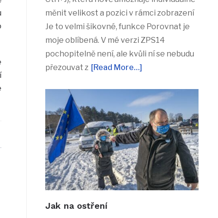
u
měnit velikost a pozici v rámci zobrazení
o
Je to velmi šikovné, funkce Porovnat je
moje oblíbená. V mé verzi ZPS14
pochopitelně není, ale kvůli ní se nebudu
é
přezouvat z
[Read More…]
í
e
Jak na ostření