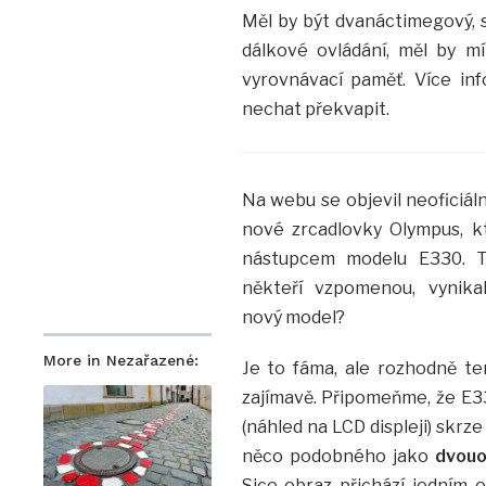
Měl by být dvanáctimegový, s
dálkové ovládání, měl by mí
vyrovnávací paměť. Více inf
nechat překvapit.
Na webu se objevil neoficiál
nové zrcadlovky Olympus, k
nástupcem modelu E330. T
někteří vzpomenou, vynika
nový model?
More in Nezařazené:
Je to fáma, ale rozhodně te
zajímavě. Připomeňme, že E3
(náhled na LCD displeji) skrze
něco podobného jako
dvouo
Sice obraz přichází jedním 