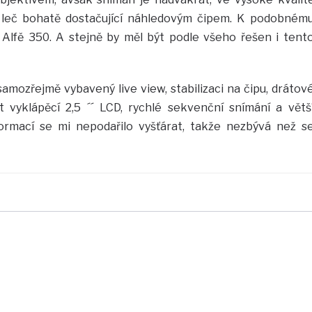
 leč bohatě dostačující náhledovým čipem. K podobném
 Alfě 350. A stejně by měl být podle všeho řešen i tent
amozřejmě vybavený live view, stabilizaci na čipu, drátov
t vyklápěcí 2,5 ´´ LCD, rychlé sekvenční snímání a větš
ormací se mi nepodařilo vyšťárat, takže nezbývá než s