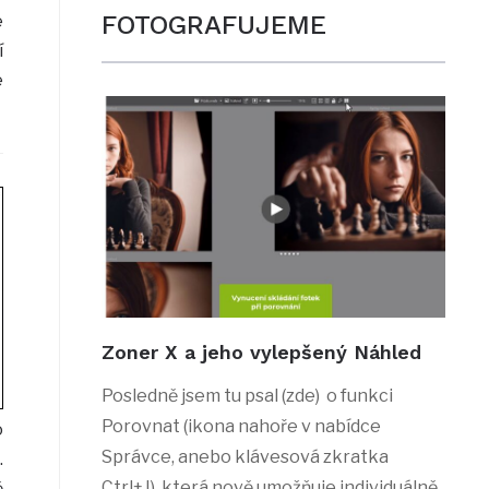
FOTOGRAFUJEME
é
í
e
Zoner X a jeho vylepšený Náhled
Posledně jsem tu psal (zde) o funkci
Porovnat (ikona nahoře v nabídce
o
Správce, anebo klávesová zkratka
.
Ctrl+J), která nově umožňuje individuálně
ě