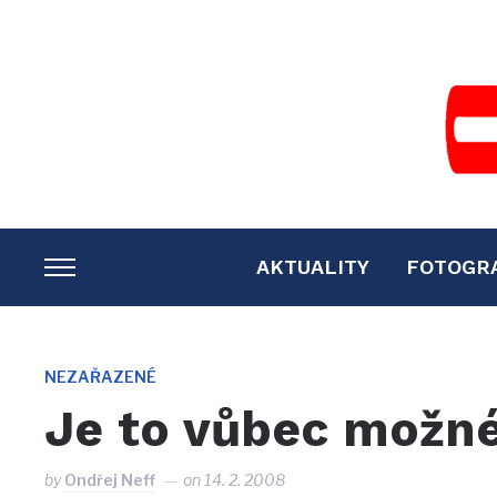
AKTUALITY
FOTOGR
TOGGLE
SIDEBAR
&
NAVIGATION
NEZAŘAZENÉ
Je to vůbec možné
by
Ondřej Neff
on
14. 2. 2008