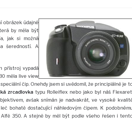
ní obrázek údajné
terá by měla být
a, jak si možná
la šeredností. A
n přístroj vypadá
30 měla live view
 speciální čip. Onehdy jsem si uvědomil, že principiálně je t
ká zrcadlovka
typu Rolleiflex nebo jako byl náš Flexaret
objektivem, avšak snímán je nadvakrát, ve vysoké kvalit
 leč bohatě dostačující náhledovým čipem. K podobném
 Alfě 350. A stejně by měl být podle všeho řešen i tent