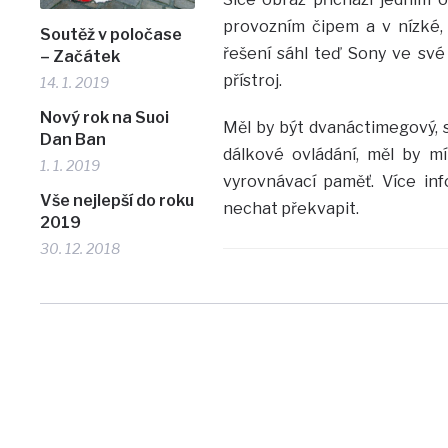
provozním čipem a v nízké,
Soutěž v poločase
řešení sáhl teď Sony ve své
– Začátek
přístroj.
14. 1. 2019
Nový rok na Suoi
Měl by být dvanáctimegový, s
Dan Ban
dálkové ovládání, měl by mí
1. 1. 2019
vyrovnávací paměť. Více inf
Vše nejlepší do roku
nechat překvapit.
2019
30. 12. 2018