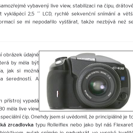
amozřejmě vybavený live view, stabilizaci na čipu, drátov
t vyklápěcí 2,5 ´´ LCD, rychlé sekvenční snímání a větš
ormací se mi nepodařilo vyšťárat, takže nezbývá než s
ní obrázek údajné
terá by měla být
a, jak si možná
la šeredností. A
n přístroj vypadá
30 měla live view
 speciální čip. Onehdy jsem si uvědomil, že principiálně je t
ká zrcadlovka
typu Rolleiflex nebo jako byl náš Flexaret
objektivem, avšak snímán je nadvakrát, ve vysoké kvalit