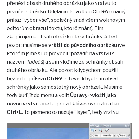
přenést obsah druhého obrázku jako vrstvu to
prvního obrázku. Uděláme to volbou
Ctrl+A
(známý
příkaz “vyber vše”, společný snad všem woknovým
editorům obrazu i textu, které znám). Tím
zkopírujeme obsah obrázku do schránky. A teď
pozor: musíme se
vrátit do původního obrázku
(ve
kterém jsme si už převedli “pozadí” na vrstvu s
názvem
Tadeáš
) a sem vložíme ze schránky obsah
druhého obrázku. Ale pozor: kdybychom použili
běžného příkazu
Ctrl+V
, otevřeli bychom obsah
schránky jako samostatný nový obrázek. Musíme
tedy buď jít do menu a volit
Úpravy->vložit jako
novou vrstvu
, anebo použít klávesovou zkratku
Ctrl+L
. To písmeno označuje “layer”, tedy vrstvu.