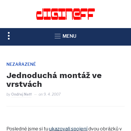
TOGGLE
MENU
SIDEBAR
&
NAVIGATION
NEZAŘAZENÉ
Jednoduchá montáž ve
vrstvách
by
Ondřej Neff
on
9. 4. 2007
Posledně jsme si tu
ukazovali spojení
dvou obrázků v