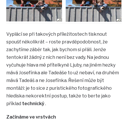
Vyplácí se při takových příležitostech tisknout
spoušť několikrát – roste pravděpodobnost, že
zachytíme záběr tak, jak bychom si přáli. Jenže
tentokrát žádný z nich není bez vady. Na jednou
vyčuhuje hlava mé přítelkyně Ljuby, na jiném hezky
mává Josefínka ale Tadeáše to už nebaví, na druhém
mává Tadeáš a ne Josefínka. Řešení může být
montáži: je to sice z puristického fotografického
hlediska nekorektní postup, takže to berte jako
příklad
technický
.
Začínáme ve vrstvách