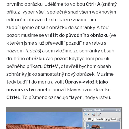
prvního obrázku. Uděláme to volbou
Ctrl+A
(známý
příkaz “vyber vše”, společný snad všem woknovým
editorům obrazu i textu, které znám). Tím
zkopírujeme obsah obrázku do schránky. A teď
pozor: musíme se
vrátit do původního obrázku
(ve
kterém jsme si už převedli “pozadí” na vrstvu s
názvem
Tadeáš
) a sem vložíme ze schránky obsah
druhého obrázku. Ale pozor: kdybychom použili
běžného příkazu
Ctrl+V
, otevřeli bychom obsah
schránky jako samostatný nový obrázek. Musíme
tedy buď jít do menu a volit
Úpravy->vložit jako
novou vrstvu
, anebo použít klávesovou zkratku
Ctrl+L
. To písmeno označuje “layer”, tedy vrstvu.