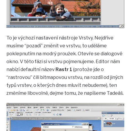
To je výchozí nastavení nástroje Vrstvy. Nejdříve
musíme “pozadí” změnit ve vrstvu, to uděláme
poklepnutím na modrý proužek. Otevře se dialogové
okno. V této fázi si vrstvu pojmenujeme. Editor nám
nabízí defaultní název
Rastr 1
(protože jde o
“rastrovou” čili bitmapovou vrstvu, na rozdíl od jiných
typů vrstev, o kterých dnes mluvit nebudeme), ten
změníme libovolně, dejme tomu, že napíšeme Tadeáš.