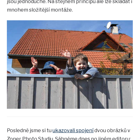
jsou jednoduché. Na stejném principu ale lze skládat i
mnohem složitější montáže.
Posledně jsme si tu
ukazovali spojení
dvou obrázků v
Zoner Photo Studiu. Sáhněme dnes po jiném editoru: