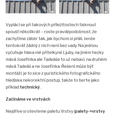
Vyplácí se při takových příležitostech tisknout
spoušť několikrát – roste pravděpodobnost, že
zachytíme záběr tak, jak bychom si přáli. Jenže
tentokrát žádný z nich není bez vady. Na jednou
vyčuhuje hlava mé přítelkyně Ljuby, na jiném hezky
mává Josefínka ale Tadeáše to už nebaví, na druhém
mává Tadeáš a ne Josefínka. Řešení může být
montáži: je to sice z puristického fotografického
hlediska nekorektní postup, takže to berte jako
příklad
technický
.
Začínáme ve vrstvách
Nejdříve si otevřeme paletu Vrstvy (
palety->vrstvy