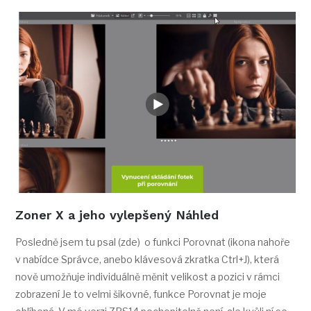
Zoner X a jeho vylepšený Náhled
Posledně jsem tu psal (zde) o funkci Porovnat (ikona nahoře
v nabídce Správce, anebo klávesová zkratka Ctrl+J), která
nově umožňuje individuálně měnit velikost a pozici v rámci
zobrazení Je to velmi šikovné, funkce Porovnat je moje