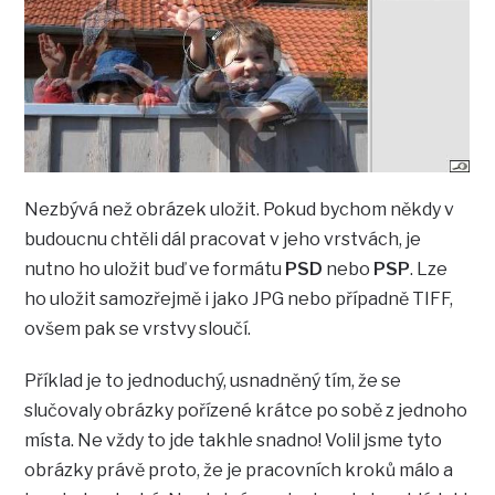
Nezbývá než obrázek uložit. Pokud bychom někdy v
budoucnu chtěli dál pracovat v jeho vrstvách, je
nutno ho uložit buď ve formátu
PSD
nebo
PSP
. Lze
ho uložit samozřejmě i jako JPG nebo případně TIFF,
ovšem pak se vrstvy sloučí.
Příklad je to jednoduchý, usnadněný tím, že se
slučovaly obrázky pořízené krátce po sobě z jednoho
místa. Ne vždy to jde takhle snadno! Volil jsme tyto
obrázky právě proto, že je pracovních kroků málo a