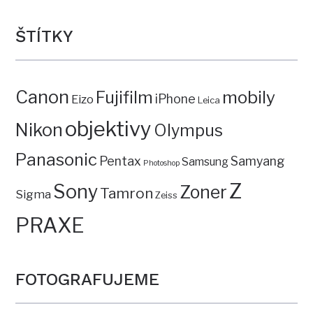
ŠTÍTKY
Canon
mobily
Fujifilm
iPhone
Eizo
Leica
objektivy
Nikon
Olympus
Panasonic
Pentax
Samyang
Samsung
Photoshop
Z
Sony
Zoner
Tamron
Sigma
Zeiss
PRAXE
FOTOGRAFUJEME