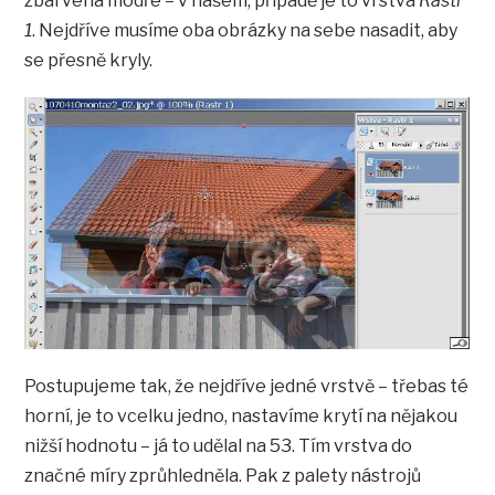
zbarvena modře – v našem, případě je to vrstva
Rastr
1
. Nejdříve musíme oba obrázky na sebe nasadit, aby
se přesně kryly.
Postupujeme tak, že nejdříve jedné vrstvě – třebas té
horní, je to vcelku jedno, nastavíme krytí na nějakou
nižší hodnotu – já to udělal na 53. Tím vrstva do
značné míry zprůhledněla. Pak z palety nástrojů