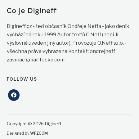
Co je Digineff
Digineff.cz - teď občasník Ondřeje Neffa - jako deník
vychází od roku 1999 Autor textů O.Neff (není-li
výslovně uveden jiný autor). Provozuje O.Neff s.r.o. -
všechna práva vyhrazena Kontakt: ondrejneff
zavináč gmail tečka com
FOLLOW US
facebook
Copyright © 2026 Digineff
Designed by
WPZOOM