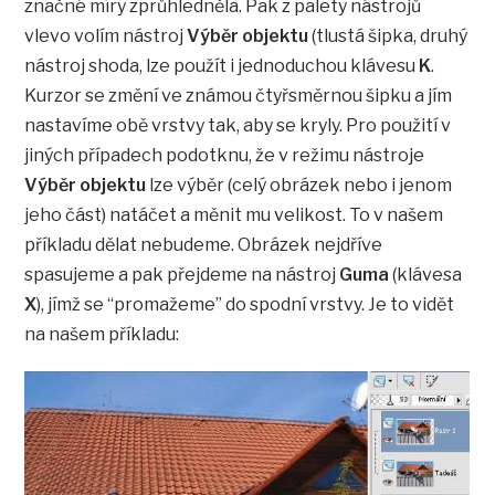
značné míry zprůhledněla. Pak z palety nástrojů
vlevo volím nástroj
Výběr objektu
(tlustá šipka, druhý
nástroj shoda, lze použít i jednoduchou klávesu
K
.
Kurzor se změní ve známou čtyřsměrnou šipku a jím
nastavíme obě vrstvy tak, aby se kryly. Pro použití v
jiných případech podotknu, že v režimu nástroje
Výběr objektu
lze výběr (celý obrázek nebo i jenom
jeho část) natáčet a měnit mu velikost. To v našem
příkladu dělat nebudeme. Obrázek nejdříve
spasujeme a pak přejdeme na nástroj
Guma
(klávesa
X
), jímž se “promažeme” do spodní vrstvy. Je to vidět
na našem příkladu: