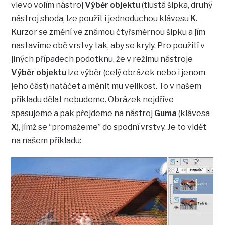
vlevo volím nástroj
Výběr objektu
(tlustá šipka, druhý
nástroj shoda, lze použít i jednoduchou klávesu
K
.
Kurzor se změní ve známou čtyřsměrnou šipku a jím
nastavíme obě vrstvy tak, aby se kryly. Pro použití v
jiných případech podotknu, že v režimu nástroje
Výběr objektu
lze výběr (celý obrázek nebo i jenom
jeho část) natáčet a měnit mu velikost. To v našem
příkladu dělat nebudeme. Obrázek nejdříve
spasujeme a pak přejdeme na nástroj
Guma
(klávesa
X
), jímž se “promažeme” do spodní vrstvy. Je to vidět
na našem příkladu: