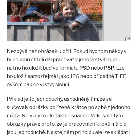
Nezbývá než obrázek uložit. Pokud bychom někdy v
budoucnu chtěli dál pracovat v jeho vrstvách, je
nutno ho uložit buď ve formátu
PSD
nebo
PSP
. Lze
ho uložit samozřejmě i jako JPG nebo případně TIFF,
ovšem pak se vrstvy sloučí.
Příklad je to jednoduchý, usnadněný tím, že se
slučovaly obrázky pořízené krátce po sobě z jednoho
místa. Ne vždy to jde takhle snadno! Volil jsme tyto
obrázky právě proto, že je pracovních kroků málo a
jsou jednoduché. Na stejném principu ale lze skládat i