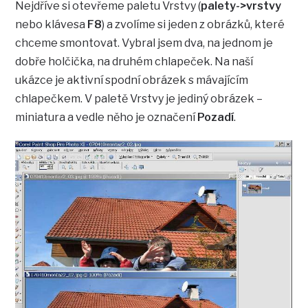
Nejdříve si otevřeme paletu Vrstvy (
palety->vrstvy
nebo klávesa
F8
) a zvolíme si jeden z obrázků, které
chceme smontovat. Vybral jsem dva, na jednom je
dobře holčička, na druhém chlapeček. Na naší
ukázce je aktivní spodní obrázek s mávajícím
chlapečkem. V paletě Vrstvy je jediný obrázek –
miniatura a vedle něho je označení
Pozadí
.