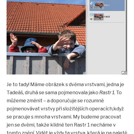
Je to tady! Máme obrázek s dvěma vrstvami, jedna je
Tadeáš, druhá se sama pojmenovala jako
Rastr 1
. To
můžeme změnit – a doporučuje se rozumně
pojmenovávat vrstvy při složitějších operacích,když
se pracuje s mnoha vrstvami. My budeme pracovat
jen se dvěmi, takže klidně ten Rastr 1 necháme v
tomto znění. Vidět je vždy ta vrstva, která je na paletě