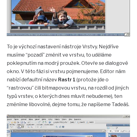
To je výchozí nastavení nástroje Vrstvy. Nejdříve
musíme “pozadí” změnit ve vrstvu, to uděláme
poklepnutím na modrý proužek. Otevře se dialogové
okno. V této fázi si vrstvu pojmenujeme. Editor nám
nabízí defaultní název
Rastr 1
(protože jde o
“rastrovou” čili bitmapovou vrstvu, na rozdíl od jiných
typů vrstev, o kterých dnes mluvit nebudeme), ten
změníme libovolně, dejme tomu, že napíšeme Tadeáš.