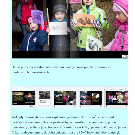
Dobré je, že na spodní části pracovní plochy máme přehled o situaci na
předchozích dvoustranách,
Teď, když máme dvoustranu zaplněnou jedinou fotkou, si můžeme dopřát
pestřejšího rozvržení. Ona ta pestrost by se neměla držet jen v rámci jedné
dvoustrany : je třeba ji zachovávat i v členění celé knihy: pestrá, míň pestrá, jedna
fotka na dvoustranu, pak třeba celostrana a proti čtyři fotky, atd. Aby to nebylo