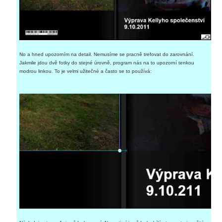
No a hned upozorním na detail. Nemusíme se pracně trefovat do zarovnání.
Jakmile jdou dvě fotky do stejné úrovně, program nás na to upozorní tenkou
modrou linkou. To je velmi užitečné a často se to používá: