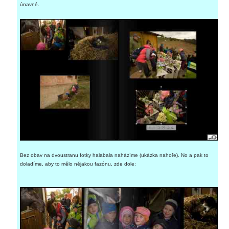
únavné.
Bez obav na dvoustranu fotky halabala naházíme (ukázka nahoře). No a pak to
doladíme, aby to mělo nějakou fazónu, zde dole: