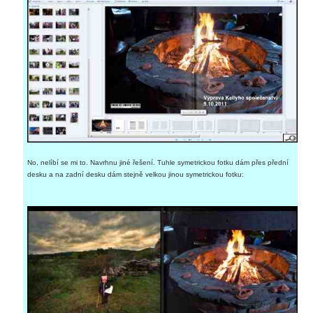
No, nelíbí se mi to. Navrhnu jiné řešení. Tuhle symetrickou fotku dám přes přední
desku a na zadní desku dám stejně velkou jinou symetrickou fotku: