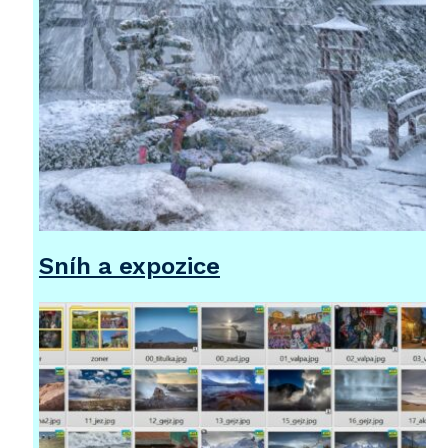
Sníh a expozice