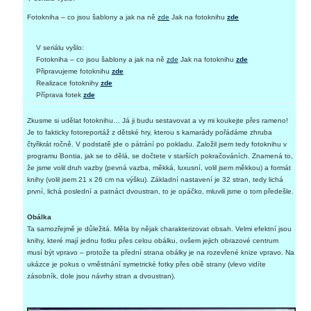
Fotokniha – co jsou šablony a jak na ně
zde
Jak na fotoknihu
zde
V seriálu vyšlo:
Fotokniha – co jsou šablony a jak na ně
zde
Jak na fotoknihu
zde
Připravujeme fotoknihu
zde
Realizace fotoknihy
zde
Příprava fotek
zde
Zkusme si udělat fotoknihu… Já ji budu sestavovat a vy mi koukejte přes rameno!
Je to fakticky fotoreportáž z dětské hry, kterou s kamarády pořádáme zhruba
čtyřikrát ročně. V podstatě jde o pátrání po pokladu. Založil jsem tedy fotoknihu v
programu Bontia, jak se to dělá, se dočtete v starších pokračováních. Znamená to,
že jsme volil druh vazby (pevná vazba, měkká, luxusní, volil jsem měkkou) a formát
knihy (volil jsem 21 x 26 cm na výšku). Základní nastavení je 32 stran, tedy lichá
první, lichá poslední a patnáct dvoustran, to je opáčko, mluvili jsme o tom předešle.
Obálka
Ta samozřejmě je důležitá. Měla by nějak charakterizovat obsah. Velmi efektní jsou
knihy, které mají jednu fotku přes celou obálku, ovšem jejich obrazové centrum
musí být vpravo – protože ta přední strana obálky je na rozevřené knize vpravo. Na
ukázce je pokus o vměstnání symetrické fotky přes obě strany (vlevo vidíte
zásobník, dole jsou návrhy stran a dvoustran).