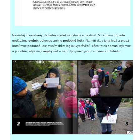
Následují dvoustrany. Je třeba myslet na rytmus a pestrost. V žádném případě
nedáváme
stejné
, dokonce ani ne
podobné
fotky. Na můj vkus je ta levá a pravá
horní moc podobné, ale musím držet logiku vyprávění. Těch fotek nemusí být moc,
a je dobře, když mají nějaký řád – např. ty vpravo jsou zarovnané u hřbetu.