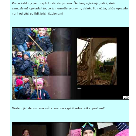
Podle šablony jsem zaplnil další dvojstranu. Šablony vytvářejí grafici, kteří
samozřejmě opvládají to, co tu neuměle vyprávím, daleko líp než já, takže opravdu
není od věci se řídit jejich šablonami..
Následující dvoustranu může snadno vyplnit jedna fotka, proč ne?