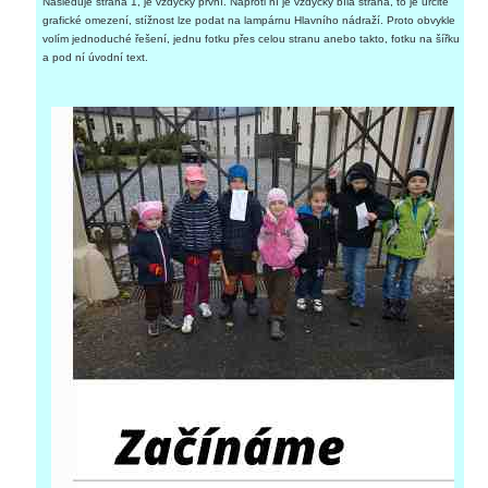
Následuje strana 1, je vždycky první. Naproti ní je vždycky bílá strana, to je určité
grafické omezení, stížnost lze podat na lampárnu Hlavního nádraží. Proto obvykle
volím jednoduché řešení, jednu fotku přes celou stranu anebo takto, fotku na šířku
a pod ní úvodní text.