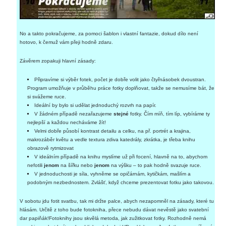
No a takto pokračujeme, za pomoci šablon i vlastní fantazie, dokud dílo není
hotovo, k čemuž vám přeji hodně zdaru.
Závěrem zopakuji hlavní zásady:
Připravíme si výběr fotek, počet je dobře volit jako čtyřnásobek dvoustran.
Program umožňuje v průběhu práce fotky doplňovat, takže se nemusíme bát, že
si svážeme ruce.
Ideální by bylo si udělat jednoduchý rozvrh na papír.
V žádném případě nezařazujeme
stejné
fotky. Čím míň, tím líp, vybíráme ty
nejlepší a každou necháváme žít!
Velmi dobře působí kontrast detailu a celku, na př. portrét a krajina,
makrozáběr květu a vedle textura zdiva katedrály, zkrátka, je třeba knihu
obrazově rytmizovat
V ideálním případě na knihu myslíme už při focení, hlavně na to, abychom
nefotili
jenom
na šířku nebo
jenom
na výšku – to pak hodně svazuje ruce.
V jednoduchosti je síla, vyhněme se opičárnám, kytičkám, mašlím a
podobným nezbednostem. Zvlášť, když chceme prezentovat fotku jako takovou.
V sobotu jdu fotit svatbu, tak mi držte palce, abych nezapomněl na zásady, které tu
hlásám. Určitě z toho bude fotokniha, přece nebudu dávat nevěstě jako svatební
dar papiňák!Fotoknihy jsou skvělá metoda, jak zužitkovat fotky. Rozhodně nemá