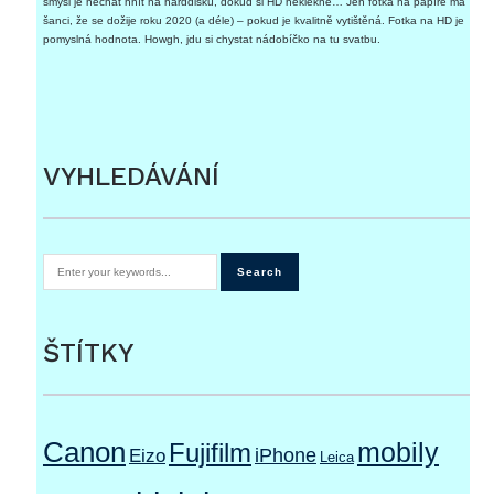
smysl je nechat hnít na harddisku, dokud si HD neklekne… Jen fotka na papíře má
šanci, že se dožije roku 2020 (a déle) – pokud je kvalitně vytištěná. Fotka na HD je
pomyslná hodnota. Howgh, jdu si chystat nádobíčko na tu svatbu.
VYHLEDÁVÁNÍ
ŠTÍTKY
Canon
Fujifilm
mobily
iPhone
Eizo
Leica