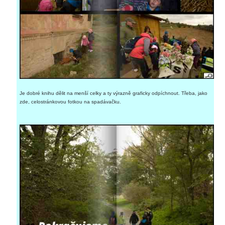
Je dobré knihu dělit na menší celky a ty výrazně graficky odpíchnout. Třeba, jako
zde, celostránkovou fotkou na spadávačku.