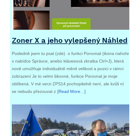
Zoner X a jeho vylepšený Náhled
Posledně jsem tu psal (zde) o funkci Porovnat (ikona nahoře
v nabídce Správce, anebo klávesová zkratka Ctrl+J), která
nově umožňuje individuálně měnit velikost a pozici v rámci
zobrazení Je to velmi šikovné, funkce Porovnat je moje
oblíbená. V mé verzi ZPS14 pochopitelně není, ale kvůli ní
se nebudu přezouvat z
[Read More…]