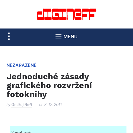
TOGGLE
MENU
SIDEBAR
&
NAVIGATION
NEZAŘAZENÉ
Jednoduché zásady
grafického rozvržení
fotoknihy
by
Ondřej Neff
on
8. 12. 2011
V seriálu vyšlo: