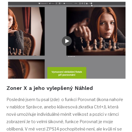
Zoner X a jeho vylepšený Náhled
Posledně jsem tu psal (zde) o funkci Porovnat (ikona nahoře
v nabídce Správce, anebo klávesová zkratka Ctrl+J), která
nově umožňuje individuálně měnit velikost a pozici v rámci
zobrazení Je to velmi šikovné, funkce Porovnat je moje
oblíbená. V mé verzi ZPS14 pochopitelně není, ale kvůli ní se