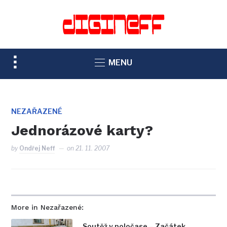
TOGGLE
MENU
SIDEBAR
&
NAVIGATION
NEZAŘAZENÉ
Jednorázové karty?
by
Ondřej Neff
on
21. 11. 2007
More in Nezařazené:
Soutěž v poločase – Začátek