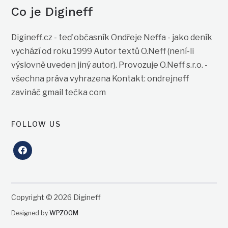
Co je Digineff
Digineff.cz - teď občasník Ondřeje Neffa - jako deník
vychází od roku 1999 Autor textů O.Neff (není-li
výslovně uveden jiný autor). Provozuje O.Neff s.r.o. -
všechna práva vyhrazena Kontakt: ondrejneff
zavináč gmail tečka com
FOLLOW US
facebook
Copyright © 2026 Digineff
Designed by
WPZOOM