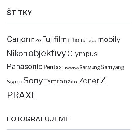
ŠTÍTKY
Canon
mobily
Fujifilm
iPhone
Eizo
Leica
objektivy
Nikon
Olympus
Panasonic
Pentax
Samyang
Samsung
Photoshop
Z
Sony
Zoner
Tamron
Sigma
Zeiss
PRAXE
FOTOGRAFUJEME