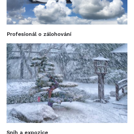
Profesionál o zálohování
Sníh a expozice