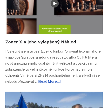
Zoner X a jeho vylepšený Náhled
Posledně jsem tu psal (zde) o funkci Porovnat (ikona nahoře
v nabídce Správce, anebo klávesová zkratka Ctrl+J), která
nově umožňuje individuálně měnit velikost a pozici v rámci
zobrazení Je to velmi šikovné, funkce Porovnat je moje
oblíbená. V mé verzi ZPS14 pochopitelně není, ale kvůli ní se
nebudu přezouvat z
[Read More…]