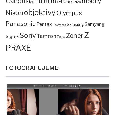
Canon
mobily
Fujifilm
iPhone
Eizo
Leica
objektivy
Nikon
Olympus
Panasonic
Pentax
Samyang
Samsung
Photoshop
Z
Sony
Zoner
Tamron
Sigma
Zeiss
PRAXE
FOTOGRAFUJEME