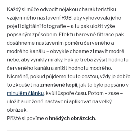
Každý si může odvodit nějakou charakteristiku
vzájemného nastavení RGB, aby vyhovovala jeho
pojetí digitální fotografie – a tu pak uložit výše
popsaným způsobem. Efektu barevné filtrace pak
dosáhneme nastavením poměru červeného a
modrého kanálu – obvykle chceme ztmavit modré
nebe, aby vynikly mraky. Pak je třeba zvýšit hodnotu
červeného kanálu a snížit hodnotu modrého.
Nicméně, pokud půjdeme touto cestou, vždy je dobře
to zkoušet na
zmenšené kopii
, jak to bylo popsáno v
minulém článku
, kvůli úspoře času. Potom – zase –
uložit a uložené nastavení aplikovat na velký
obrázek.
Příště si povíme o
hnědých obrázcích
.