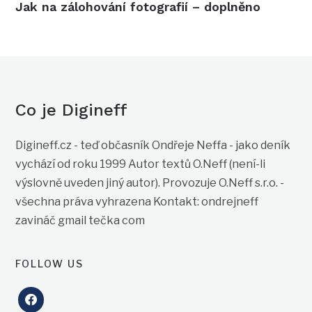
Jak na zálohování fotografií – doplněno
Co je Digineff
Digineff.cz - teď občasník Ondřeje Neffa - jako deník
vychází od roku 1999 Autor textů O.Neff (není-li
výslovně uveden jiný autor). Provozuje O.Neff s.r.o. -
všechna práva vyhrazena Kontakt: ondrejneff
zavináč gmail tečka com
FOLLOW US
facebook