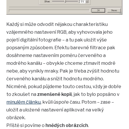
Každý si může odvodit nějakou charakteristiku
vzájemného nastavení RGB, aby vyhovovala jeho
pojetí digitální fotografie – a tu pak uložit výše
popsaným způsobem. Efektu barevné filtrace pak
dosáhneme nastavením poměru červeného a
modrého kanálu – obvykle chceme ztmavit modré
nebe, aby vynikly mraky. Pak je třeba zvýšit hodnotu
červeného kanálu a snížit hodnotu modrého.
Nicméně, pokud půjdeme touto cestou, vždy je dobře
to zkoušet na
zmenšené kopii
, jak to bylo popsáno v
minulém článku
, kvůli úspoře času. Potom – zase –
uložit a uložené nastavení aplikovat na velký
obrázek.
Příště si povíme o
hnědých obrázcích
.