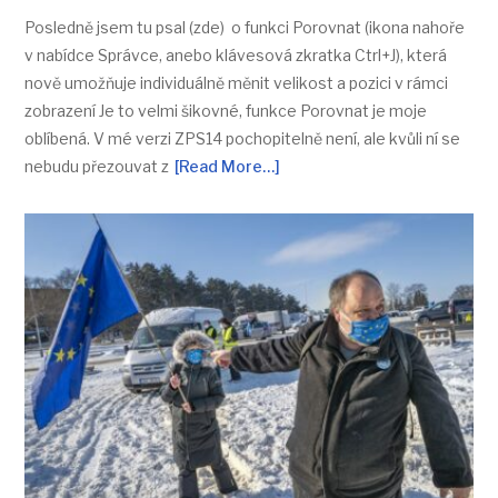
Posledně jsem tu psal (zde) o funkci Porovnat (ikona nahoře
v nabídce Správce, anebo klávesová zkratka Ctrl+J), která
nově umožňuje individuálně měnit velikost a pozici v rámci
zobrazení Je to velmi šikovné, funkce Porovnat je moje
oblíbená. V mé verzi ZPS14 pochopitelně není, ale kvůli ní se
nebudu přezouvat z
[Read More…]