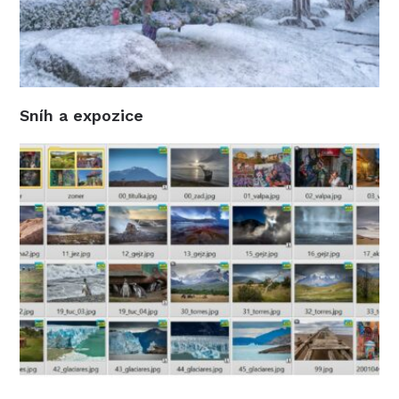
Sníh a expozice