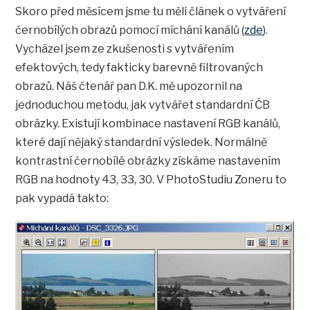
Skoro před měsícem jsme tu měli článek o vytváření
černobílých obrazů pomocí míchání kanálů (
zde
).
Vycházel jsem ze zkušenosti s vytvářením
efektových, tedy fakticky barevně filtrovaných
obrazů. Náš čtenář pan D.K. mě upozornil na
jednoduchou metodu, jak vytvářet standardní ČB
obrázky. Existují kombinace nastavení RGB kanálů,
které dají nějaký standardní výsledek. Normálně
kontrastní černobílé obrázky získáme nastavením
RGB na hodnoty 43, 33, 30. V PhotoStudiu Zoneru to
pak vypadá takto: