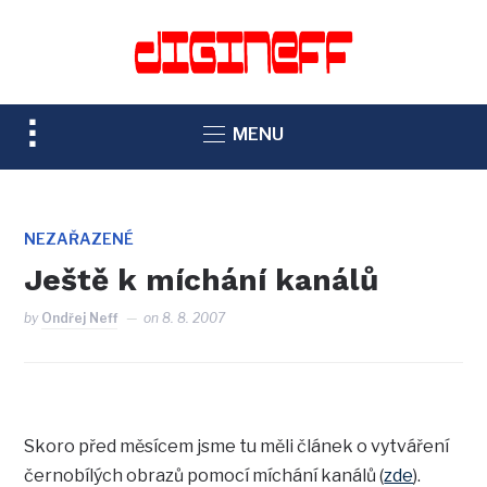
TOGGLE
MENU
SIDEBAR
&
NAVIGATION
NEZAŘAZENÉ
Ještě k míchání kanálů
by
Ondřej Neff
on
8. 8. 2007
Skoro před měsícem jsme tu měli článek o vytváření
černobílých obrazů pomocí míchání kanálů (
zde
).