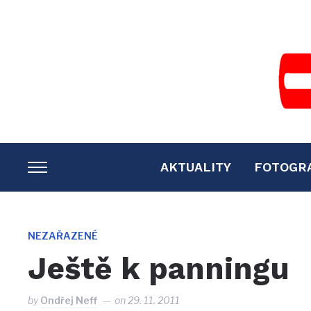
AKTUALITY
FOTOGR
TOGGLE
SIDEBAR
&
NAVIGATION
NEZAŘAZENÉ
Ještě k panningu
by
Ondřej Neff
on
29. 11. 2011