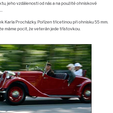
tu, jeho vzdálenosti od nás a na použité ohniskové
m…
k Karla Procházky. Pořízen třicetinou při ohnisku 55 mm.
že máme pocit, že veterán jede třístovkou.