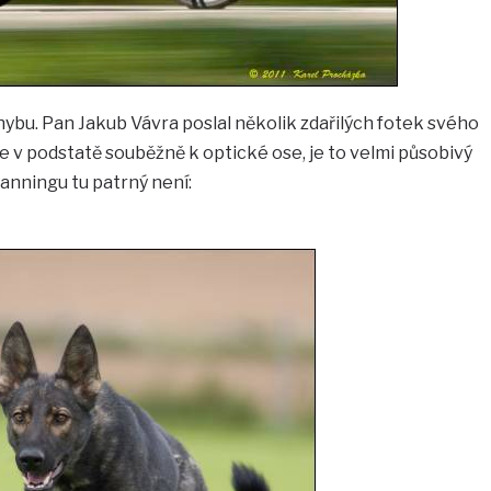
ybu. Pan Jakub Vávra poslal několik zdařilých fotek svého
 v podstatě souběžně k optické ose, je to velmi působivý
anningu tu patrný není: