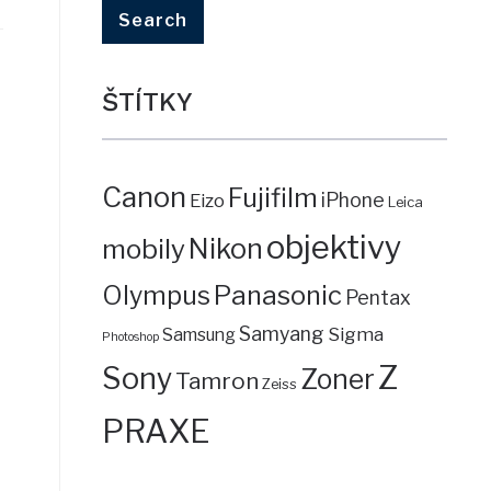
ŠTÍTKY
Canon
Fujifilm
iPhone
Eizo
Leica
objektivy
mobily
Nikon
Panasonic
Olympus
Pentax
Samyang
Sigma
Samsung
Photoshop
Z
Sony
Zoner
Tamron
Zeiss
PRAXE