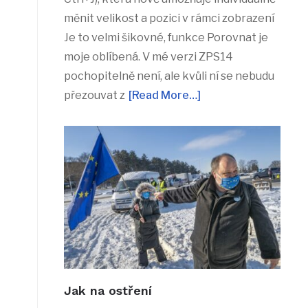
měnit velikost a pozici v rámci zobrazení
Je to velmi šikovné, funkce Porovnat je
moje oblíbená. V mé verzi ZPS14
pochopitelně není, ale kvůli ní se nebudu
přezouvat z
[Read More…]
Jak na ostření