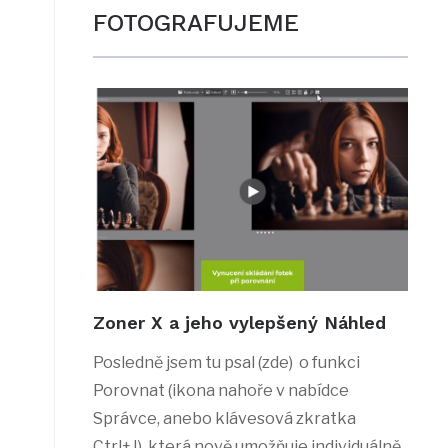
FOTOGRAFUJEME
Zoner X a jeho vylepšený Náhled
Posledně jsem tu psal (zde) o funkci
Porovnat (ikona nahoře v nabídce
Správce, anebo klávesová zkratka
Ctrl+J), která nově umožňuje individuálně