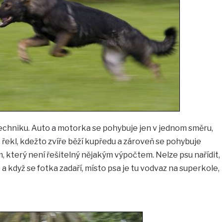
echniku. Auto a motorka se pohybuje jen v jednom směru,
 řekl, kdežto zvíře běží kupředu a zároveň se pohybuje
m, který není řešitelný nějakým výpočtem. Nelze psu nařídit,
a když se fotka zadaří, místo psa je tu vodvaz na superkole,