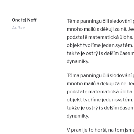
Ondřej Neff
Téma panningu čili sledování 
Author
mnoho mailů a děkuji za ně. J
podstatě matematická úloha. 
objekt tvoříme jeden systém.
takže je ostrý i s delším čase
dynamiky.
Téma panningu čili sledování 
mnoho mailů a děkuji za ně. J
podstatě matematická úloha. 
objekt tvoříme jeden systém.
takže je ostrý i s delším čase
dynamiky.
V praxi je to horší, na tom jsm