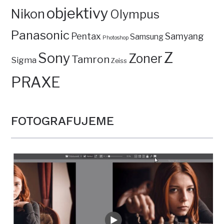
objektivy
Nikon
Olympus
Panasonic
Pentax
Samyang
Samsung
Photoshop
Z
Sony
Zoner
Tamron
Sigma
Zeiss
PRAXE
FOTOGRAFUJEME