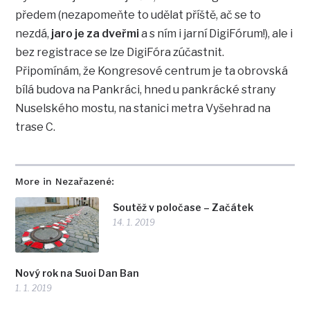
předem (nezapomeňte to udělat příště, ač se to
nezdá,
jaro je za dveřmi
a s ním i jarní DigiFórum!), ale i
bez registrace se lze DigiFóra zúčastnit.
Připomínám, že Kongresové centrum je ta obrovská
bílá budova na Pankráci, hned u pankrácké strany
Nuselského mostu, na stanici metra Vyšehrad na
trase C.
More in Nezařazené:
Soutěž v poločase – Začátek
14. 1. 2019
Nový rok na Suoi Dan Ban
1. 1. 2019