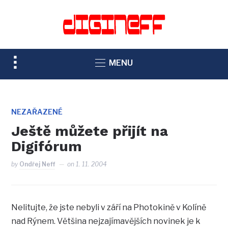
TOGGLE
MENU
SIDEBAR
&
NAVIGATION
NEZAŘAZENÉ
Ještě můžete přijít na
Digifórum
by
Ondřej Neff
on
1. 11. 2004
Nelitujte, že jste nebyli v září na Photokině v Kolíně
nad Rýnem. Většina nejzajímavějších novinek je k