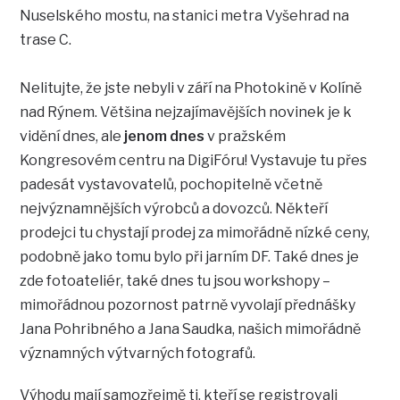
Nuselského mostu, na stanici metra Vyšehrad na
trase C.
Nelitujte, že jste nebyli v září na Photokině v Kolíně
nad Rýnem. Většina nejzajímavějších novinek je k
vidění dnes, ale
jenom dnes
v pražském
Kongresovém centru na DigiFóru! Vystavuje tu přes
padesát vystavovatelů, pochopitelně včetně
nejvýznamnějších výrobců a dovozců. Někteří
prodejci tu chystají prodej za mimořádně nízké ceny,
podobně jako tomu bylo při jarním DF. Také dnes je
zde fotoateliér, také dnes tu jsou workshopy –
mimořádnou pozornost patrně vyvolají přednášky
Jana Pohribného a Jana Saudka, našich mimořádně
významných výtvarných fotografů.
Výhodu mají samozřejmě ti, kteří se registrovali