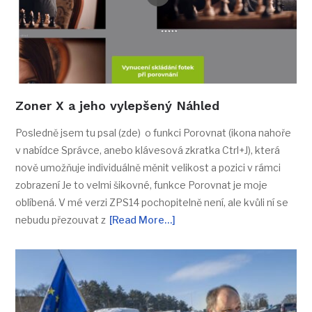
Zoner X a jeho vylepšený Náhled
Posledně jsem tu psal (zde) o funkci Porovnat (ikona nahoře
v nabídce Správce, anebo klávesová zkratka Ctrl+J), která
nově umožňuje individuálně měnit velikost a pozici v rámci
zobrazení Je to velmi šikovné, funkce Porovnat je moje
oblíbená. V mé verzi ZPS14 pochopitelně není, ale kvůli ní se
nebudu přezouvat z
[Read More…]