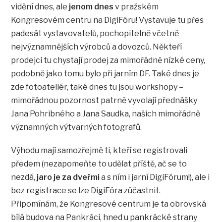
vidění dnes, ale
jenom dnes
v pražském
Kongresovém centru na DigiFóru! Vystavuje tu přes
padesát vystavovatelů, pochopitelně včetně
nejvýznamnějších výrobců a dovozců. Někteří
prodejci tu chystají prodej za mimořádně nízké ceny,
podobně jako tomu bylo při jarním DF. Také dnes je
zde fotoateliér, také dnes tu jsou workshopy –
mimořádnou pozornost patrně vyvolají přednášky
Jana Pohribného a Jana Saudka, našich mimořádně
významných výtvarných fotografů.
Výhodu mají samozřejmě ti, kteří se registrovali
předem (nezapomeňte to udělat příště, ač se to
nezdá,
jaro je za dveřmi
a s ním i jarní DigiFórum!), ale i
bez registrace se lze DigiFóra zúčastnit.
Připomínám, že Kongresové centrum je ta obrovská
bílá budova na Pankráci, hned u pankrácké strany