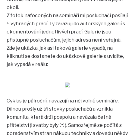
okolí.
Z fotek nafocených na semináři mi posluchači posílají
5 vybraných prací. Ty zařazuji do autorských galerií s
okomentování jednotlivých prací. Galerie jsou
přístupné posluchačům, jejich adresa není veřejná.
Zde je ukázka, jak asi taková galerie vypadá, na
kliknutí se dostanete do ukázkové galerie a uvidíte,
jak vypadá v reálu:
Cyklus je půlroční, navazují na něj volné semináře.
Dílnou prošly už tři stovky posluchačů a vznikla
komunita, která drží pospolu a navázala četná
přátelství (i svatby byly 🙂 ). Samozřejmě se počítá s
poradenstvím stran nákupu techniky a dovedu někdy