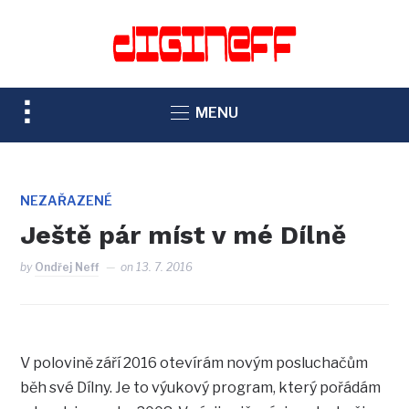
TOGGLE
MENU
SIDEBAR
&
NAVIGATION
NEZAŘAZENÉ
Ještě pár míst v mé Dílně
by
Ondřej Neff
on
13. 7. 2016
V polovině září 2016 otevírám novým posluchačům
běh své Dílny. Je to výukový program, který pořádám