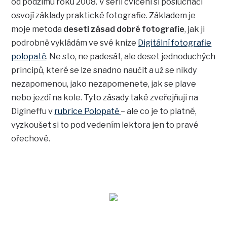
od podzimu roku 2008. V sérii cvičení si posluchači
osvojí základy praktické fotografie. Základem je
moje metoda
deseti zásad dobré fotografie
, jak ji
podrobně vykládám ve své knize
Digitální fotografie
polopatě
. Ne sto, ne padesát, ale deset jednoduchých
principů, které se lze snadno naučit a už se nikdy
nezapomenou, jako nezapomenete, jak se plave
nebo jezdí na kole. Tyto zásady také zveřejňuji na
Digineffu v
rubrice Polopatě
– ale co je to platné,
vyzkoušet si to pod vedením lektora jen to pravé
ořechové.