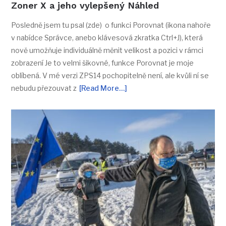
Zoner X a jeho vylepšený Náhled
Posledně jsem tu psal (zde) o funkci Porovnat (ikona nahoře
v nabídce Správce, anebo klávesová zkratka Ctrl+J), která
nově umožňuje individuálně měnit velikost a pozici v rámci
zobrazení Je to velmi šikovné, funkce Porovnat je moje
oblíbená. V mé verzi ZPS14 pochopitelně není, ale kvůli ní se
nebudu přezouvat z
[Read More…]