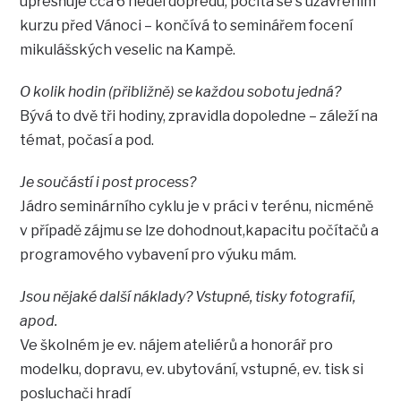
upřesňuje cca 6 neděl dopředu, počítá se s uzavřením
kurzu před Vánoci – končívá to seminářem focení
mikulášských veselic na Kampě.
O kolik hodin (přibližně) se každou sobotu jedná?
Bývá to dvě tři hodiny, zpravidla dopoledne – záleží na
témat, počasí a pod.
Je součástí i post process?
Jádro seminárního cyklu je v práci v terénu, nicméně
v případě zájmu se lze dohodnout,kapacitu počítačů a
programového vybavení pro výuku mám.
Jsou nějaké další náklady? Vstupné, tisky fotografií,
apod.
Ve školném je ev. nájem ateliérů a honorář pro
modelku, dopravu, ev. ubytování, vstupné, ev. tisk si
posluchači hradí