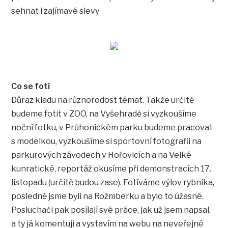
sehnat i zajímavé slevy
Co se fotí
Důraz kladu na různorodost témat. Takže určitě
budeme fotit v ZOO, na Vyšehradě si vyzkoušíme
noční fotku, v Průhonickém parku budeme pracovat
s modelkou, vyzkoušíme si sportovní fotografii na
parkurových závodech v Hořovicích a na Velké
kunratické, reportáž okusíme při demonstracích 17.
listopadu (určitě budou zase). Fotíváme výlov rybníka,
posledně jsme byli na Rožmberku a bylo to úžasné.
Posluchači pak posílají své práce, jak už jsem napsal,
a ty já komentuji a vystavím na webu na neveřejné