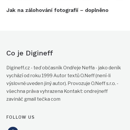
Jak na zálohování fotografií – doplněno
Co je Digineff
Digineff.cz - teď občasník Ondřeje Neffa - jako deník
vychází od roku 1999 Autor textů O.Neff (není-li
výslovně uveden jiný autor). Provozuje O.Neff s.r.o. -
všechna práva vyhrazena Kontakt: ondrejneff
zavináč gmail tečka com
FOLLOW US