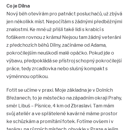
Co je Dílna
Nový běh otevírám pro patnáct posluchačů, už zbývá
jen několikk míst. Nepočítám s žádnými předběžnými
znalostmi. Ke mně už přišli také lidi s krabicí s
foťákem rovnou z krámu! Nejsou tam žádný veteráni
z předchozích běhů Dílny, začínáme od Adama,
pokročilejším neuškodí malé opáčko. Pokud jde o
výbavu, předpokládá se přístroj schopný pokročilejší
práce, tedy zrcadlovka nebo slušný kompakt s
výměnnou optikou.
Fotit se učíme v praxi. Moje základna je v Dolních
Břežanech, to je městečko na západním okraji Prahy,
směr Libuš – Písnice, 4 km od Zbraslavi. Tam mám
svůj ateliér a ve spřátelené kavárně máme prostor
ke schůzkám a promítání fotek. Fotíme ovšem i v
terénu, na různých místech, obvykle v Praze a jejím