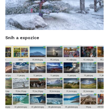
Sníh a expozice