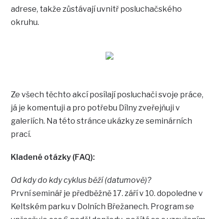
adrese, takže zůstávají uvnitř posluchačského
okruhu.
Ze všech těchto akcí posílají posluchači svoje práce,
já je komentuji a pro potřebu Dílny zveřejňuji v
galeriích. Na této stránce ukázky ze seminárních
prací.
Kladené otázky (FAQ):
Od kdy do kdy cyklus běží (datumově)?
První seminář je předběžně 17. září v 10. dopoledne v
Keltském parku v Dolních Břežanech. Program se