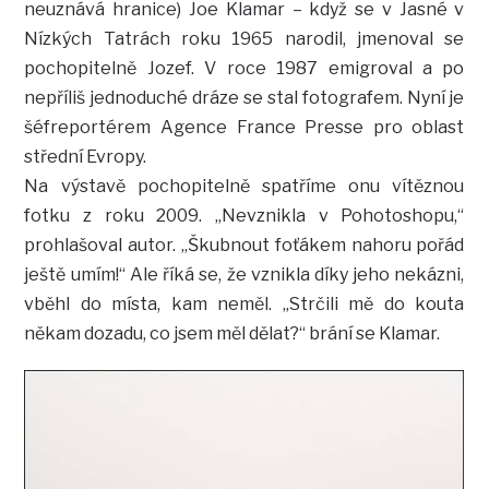
neuznává hranice) Joe Klamar – když se v Jasné v
Nízkých Tatrách roku 1965 narodil, jmenoval se
pochopitelně Jozef. V roce 1987 emigroval a po
nepříliš jednoduché dráze se stal fotografem. Nyní je
šéfreportérem Agence France Presse pro oblast
střední Evropy.
Na výstavě pochopitelně spatříme onu vítěznou
fotku z roku 2009. „Nevznikla v Pohotoshopu,“
prohlašoval autor. „Škubnout foťákem nahoru pořád
ještě umím!“ Ale říká se, že vznikla díky jeho nekázni,
vběhl do místa, kam neměl. „Strčili mě do kouta
někam dozadu, co jsem měl dělat?“ brání se Klamar.