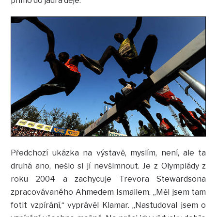
přímo do jádra děje.
Předchozí ukázka na výstavě, myslím, není, ale ta
druhá ano, nešlo si jí nevšimnout. Je z Olympiády z
roku 2004 a zachycuje Trevora Stewardsona
zpracovávaného Ahmedem Ismailem. „Měl jsem tam
fotit vzpírání,“ vyprávěl Klamar. „Nastudoval jsem o