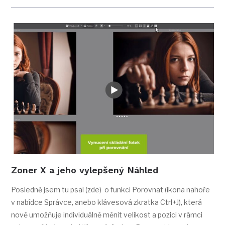
Zoner X a jeho vylepšený Náhled
Posledně jsem tu psal (zde) o funkci Porovnat (ikona nahoře
v nabídce Správce, anebo klávesová zkratka Ctrl+J), která
nově umožňuje individuálně měnit velikost a pozici v rámci