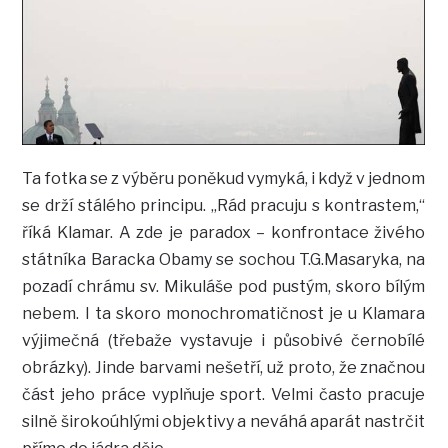
Ta fotka se z výběru poněkud vymyká, i když v jednom
se drží stálého principu. „Rád pracuju s kontrastem,“
říká Klamar. A zde je paradox – konfrontace živého
státníka Baracka Obamy se sochou T.G.Masaryka, na
pozadí chrámu sv. Mikuláše pod pustým, skoro bílým
nebem. I ta skoro monochromatičnost je u Klamara
výjimečná (třebaže vystavuje i působivé černobílé
obrázky). Jinde barvami nešetří, už proto, že značnou
část jeho práce vyplňuje sport. Velmi často pracuje
silně širokoúhlými objektivy a neváhá aparát nastrčit