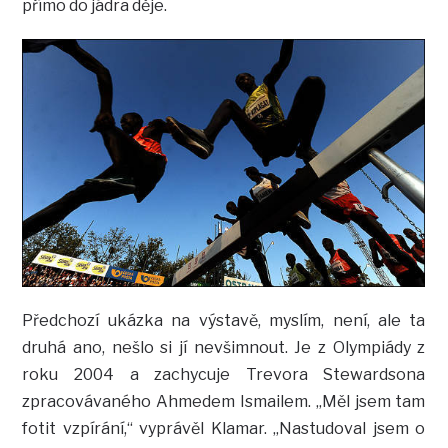
přímo do jádra děje.
Předchozí ukázka na výstavě, myslím, není, ale ta
druhá ano, nešlo si jí nevšimnout. Je z Olympiády z
roku 2004 a zachycuje Trevora Stewardsona
zpracovávaného Ahmedem Ismailem. „Měl jsem tam
fotit vzpírání,“ vyprávěl Klamar. „Nastudoval jsem o