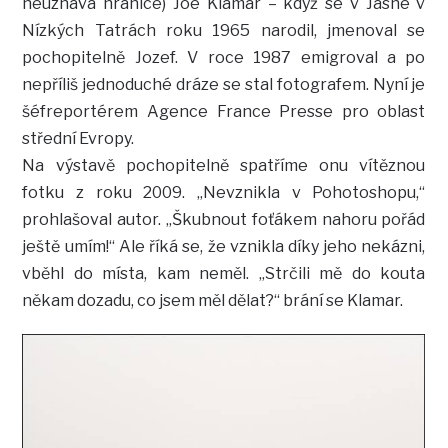
neuznává hranice) Joe Klamar – když se v Jasné v
Nízkých Tatrách roku 1965 narodil, jmenoval se
pochopitelně Jozef. V roce 1987 emigroval a po
nepříliš jednoduché dráze se stal fotografem. Nyní je
šéfreportérem Agence France Presse pro oblast
střední Evropy.
Na výstavě pochopitelně spatříme onu vítěznou
fotku z roku 2009. „Nevznikla v Pohotoshopu,“
prohlašoval autor. „Škubnout foťákem nahoru pořád
ještě umím!“ Ale říká se, že vznikla díky jeho nekázni,
vběhl do místa, kam neměl. „Strčili mě do kouta
někam dozadu, co jsem měl dělat?“ brání se Klamar.