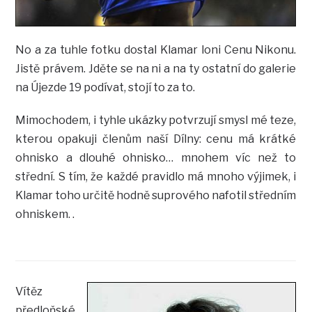
No a za tuhle fotku dostal Klamar loni Cenu Nikonu.
Jistě právem. Jděte se na ni a na ty ostatní do galerie
na Újezde 19 podívat, stojí to za to.
Mimochodem, i tyhle ukázky potvrzují smysl mé teze,
kterou opakuji členům naší Dílny: cenu má krátké
ohnisko a dlouhé ohnisko… mnohem víc než to
střední. S tím, že každé pravidlo má mnoho výjimek, i
Klamar toho určitě hodně suprového nafotil středním
ohniskem. .
Vítěz
předloňské