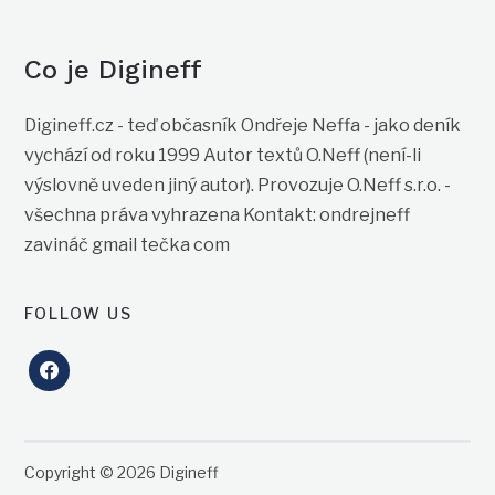
Co je Digineff
Digineff.cz - teď občasník Ondřeje Neffa - jako deník
vychází od roku 1999 Autor textů O.Neff (není-li
výslovně uveden jiný autor). Provozuje O.Neff s.r.o. -
všechna práva vyhrazena Kontakt: ondrejneff
zavináč gmail tečka com
FOLLOW US
facebook
Copyright © 2026 Digineff