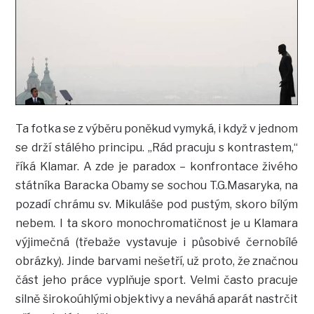
Ta fotka se z výběru poněkud vymyká, i když v jednom
se drží stálého principu. „Rád pracuju s kontrastem,“
říká Klamar. A zde je paradox – konfrontace živého
státníka Baracka Obamy se sochou T.G.Masaryka, na
pozadí chrámu sv. Mikuláše pod pustým, skoro bílým
nebem. I ta skoro monochromatičnost je u Klamara
výjimečná (třebaže vystavuje i působivé černobílé
obrázky). Jinde barvami nešetří, už proto, že značnou
část jeho práce vyplňuje sport. Velmi často pracuje
silně širokoúhlými objektivy a neváhá aparát nastrčit