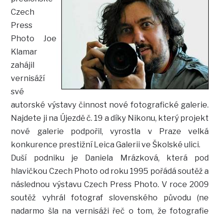
Czech
Press
Photo Joe
Klamar
zahájil
vernisáží
své
autorské výstavy činnost nové fotografické galerie.
Najdete ji na Újezdě č. 19 a díky Nikonu, který projekt
nové galerie podpořil, vyrostla v Praze velká
konkurence prestižní Leica Galerii ve Školské ulici.
Duší podniku je Daniela Mrázková, která pod
hlavičkou Czech Photo od roku 1995 pořádá soutěž a
následnou výstavu Czech Press Photo. V roce 2009
soutěž vyhrál fotograf slovenského původu (ne
nadarmo šla na vernisáži řeč o tom, že fotografie