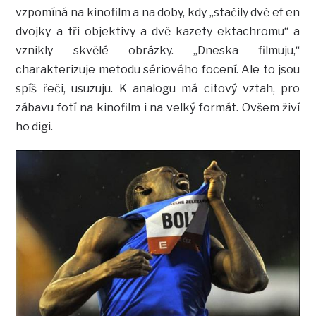
vzpomíná na kinofilm a na doby, kdy „stačily dvě ef en
dvojky a tři objektivy a dvě kazety ektachromu“ a
vznikly skvělé obrázky. „Dneska filmuju,“
charakterizuje metodu sériového focení. Ale to jsou
spíš řeči, usuzuju. K analogu má citový vztah, pro
zábavu fotí na kinofilm i na velký formát. Ovšem živí
ho digi.