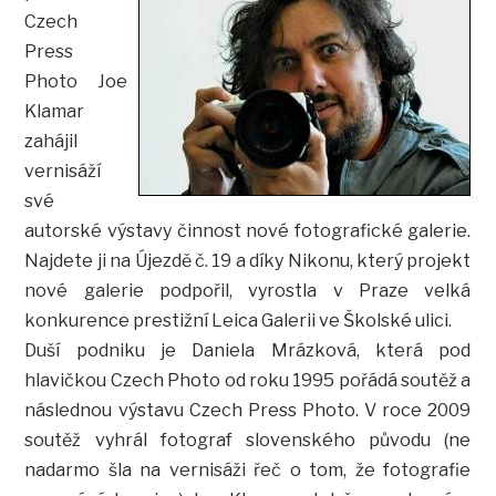
Czech
Press
Photo Joe
Klamar
zahájil
vernisáží
své
autorské výstavy činnost nové fotografické galerie.
Najdete ji na Újezdě č. 19 a díky Nikonu, který projekt
nové galerie podpořil, vyrostla v Praze velká
konkurence prestižní Leica Galerii ve Školské ulici.
Duší podniku je Daniela Mrázková, která pod
hlavičkou Czech Photo od roku 1995 pořádá soutěž a
následnou výstavu Czech Press Photo. V roce 2009
soutěž vyhrál fotograf slovenského původu (ne
nadarmo šla na vernisáži řeč o tom, že fotografie