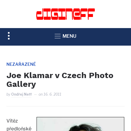
TOGGLE
MENU
SIDEBAR
&
NAVIGATION
NEZAŘAZENÉ
Joe Klamar v Czech Photo
Gallery
by
Ondřej Neff
on
16. 6. 2011
Vítěz
předloňské