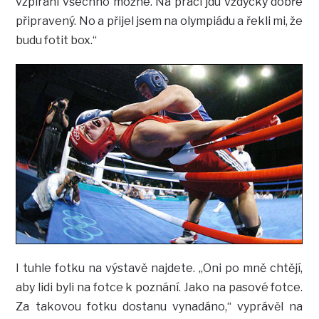
vzpírání všechno možné. Na práci jdu vždycky dobře
připravený. No a přijel jsem na olympiádu a řekli mi, že
budu fotit box.“
I tuhle fotku na výstavě najdete. „Oni po mně chtějí,
aby lidi byli na fotce k poznání. Jako na pasové fotce.
Za takovou fotku dostanu vynadáno,“ vyprávěl na