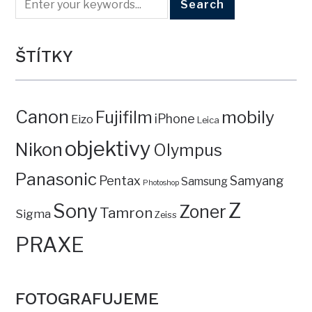
ŠTÍTKY
Canon
mobily
Fujifilm
iPhone
Eizo
Leica
objektivy
Nikon
Olympus
Panasonic
Pentax
Samyang
Samsung
Photoshop
Z
Sony
Zoner
Tamron
Sigma
Zeiss
PRAXE
FOTOGRAFUJEME