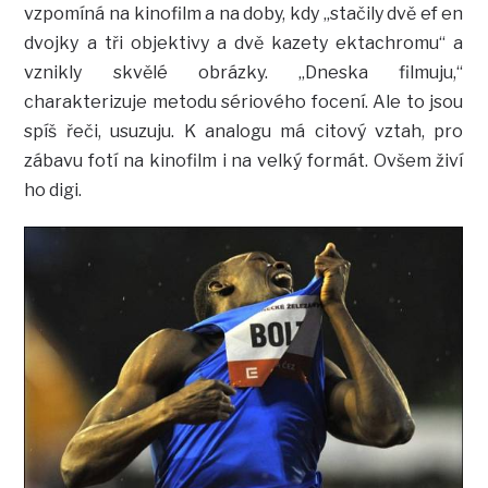
vzpomíná na kinofilm a na doby, kdy „stačily dvě ef en
dvojky a tři objektivy a dvě kazety ektachromu“ a
vznikly skvělé obrázky. „Dneska filmuju,“
charakterizuje metodu sériového focení. Ale to jsou
spíš řeči, usuzuju. K analogu má citový vztah, pro
zábavu fotí na kinofilm i na velký formát. Ovšem živí
ho digi.