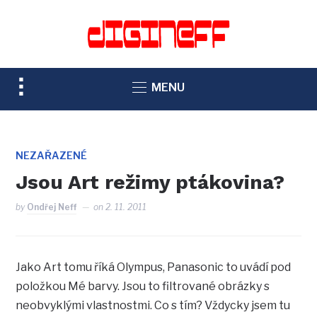
TOGGLE
MENU
SIDEBAR
&
NAVIGATION
NEZAŘAZENÉ
Jsou Art režimy ptákovina?
by
Ondřej Neff
on
2. 11. 2011
Jako Art tomu říká Olympus, Panasonic to uvádí pod
položkou Mé barvy. Jsou to filtrované obrázky s
neobvyklými vlastnostmi. Co s tím? Vždycky jsem tu