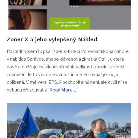
Zoner X a jeho vylepšený Náhled
Posledně jsem tu psal (zde) o funkci Porovnat (ikona nahoře
v nabídce Správce, anebo klávesová zkratka Ctrl+J), která
nově umožňuje individuálně měnit velikost a pozici v rámci
zobrazení Je to velmi šikovné, funkce Porovnat je moje
oblíbená. V mé verzi ZPS14 pochopitelně není, ale kvůli ní se
nebudu přezouvat z
[Read More…]