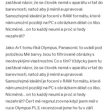
zastával názor, že se člověk nemá v aparátu vrtat do
barevnosti, natož aby ji měnil a upravoval.
Samozřejmě ideální je focení v RAW formátu, které
nám umožní později na PC s obrázkem dělat co libo.
Nicméně… on to každý neumí a proč si tedy
nezahrát?
Jako Art tomu říká Olympus, Panasonic to uvádí pod
položkou Mé barvy. Jsou to filtrované obrázky s
neobvyklými vlastnostmi. Co s tím? Vždycky jsem tu
zastával názor, že se člověk nemá v aparátu vrtat do
barevnosti, natož aby ji měnil a upravoval.
Samozřejmě ideální je focení v RAW formátu, které
nám umožní později na PC s obrázkem dělat co libo.
Nicméně… on to každý neumí a proč si tedy
nezahrát? Čert mě rejpnul zrovna když jsem měl v
ruce Olympus PL3, recenzoval jsme ho tu v září.