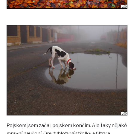
Pejskem jsem začal, pejskem končím. Ale taky nějaké
mravní naučení. Ony tyhlety výstřelky a filtry a