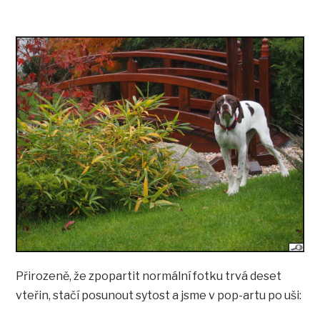
Přirozeně, že zpopartit normální fotku trvá deset
vteřin, stačí posunout sytost a jsme v pop-artu po uši: