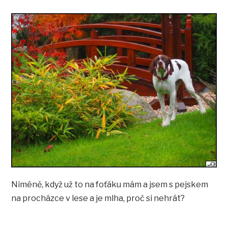
Niméně, když už to na foťáku mám a jsem s pejskem
na procházce v lese a je mlha, proč si nehrát?