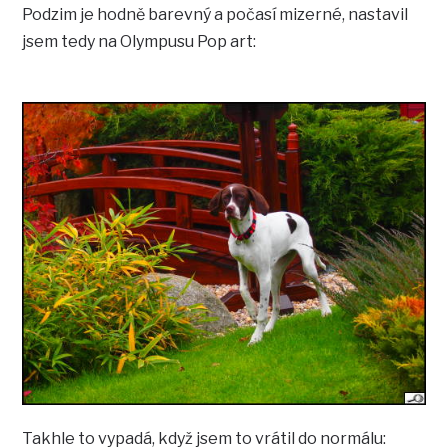
Podzim je hodně barevný a počasí mizerné, nastavil
jsem tedy na Olympusu Pop art:
Takhle to vypadá, když jsem to vrátil do normálu: