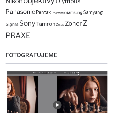
objektivy
Nikon
Olympus
Panasonic
Pentax
Samyang
Samsung
Photoshop
Z
Sony
Zoner
Tamron
Sigma
Zeiss
PRAXE
FOTOGRAFUJEME