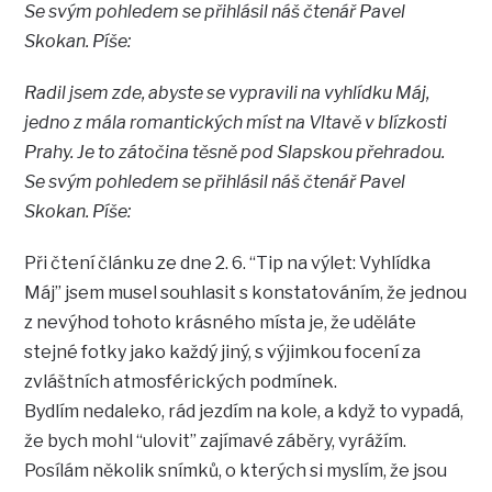
Se svým pohledem se přihlásil náš čtenář Pavel
Skokan. Píše:
Radil jsem zde, abyste se vypravili na vyhlídku Máj,
jedno z mála romantických míst na Vltavě v blízkosti
Prahy. Je to zátočina těsně pod Slapskou přehradou.
Se svým pohledem se přihlásil náš čtenář Pavel
Skokan. Píše:
Při čtení článku ze dne 2. 6. “Tip na výlet: Vyhlídka
Máj” jsem musel souhlasit s konstatováním, že jednou
z nevýhod tohoto krásného místa je, že uděláte
stejné fotky jako každý jiný, s výjimkou focení za
zvláštních atmosférických podmínek.
Bydlím nedaleko, rád jezdím na kole, a když to vypadá,
že bych mohl “ulovit” zajímavé záběry, vyrážím.
Posílám několik snímků, o kterých si myslím, že jsou