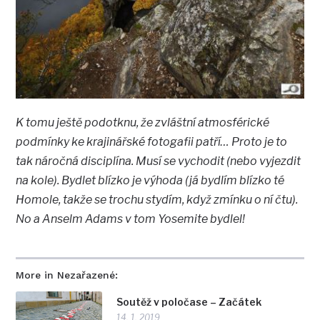
K tomu ještě podotknu, že zvláštní atmosférické
podmínky ke krajinářské fotogafii patří… Proto je to
tak náročná disciplína. Musí se vychodit (nebo vyjezdit
na kole). Bydlet blízko je výhoda (já bydlím blízko té
Homole, takže se trochu stydím, když zmínku o ní čtu).
No a Anselm Adams v tom Yosemite bydlel!
More in Nezařazené:
Soutěž v poločase – Začátek
14. 1. 2019