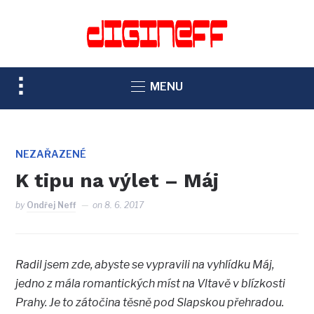
TOGGLE
MENU
SIDEBAR
&
NAVIGATION
NEZAŘAZENÉ
K tipu na výlet – Máj
by
Ondřej Neff
on
8. 6. 2017
Radil jsem zde, abyste se vypravili na vyhlídku Máj,
jedno z mála romantických míst na Vltavě v blízkosti
Prahy. Je to zátočina těsně pod Slapskou přehradou.