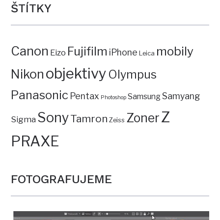
ŠTÍTKY
Canon
mobily
Fujifilm
iPhone
Eizo
Leica
objektivy
Nikon
Olympus
Panasonic
Pentax
Samyang
Samsung
Photoshop
Z
Sony
Zoner
Tamron
Sigma
Zeiss
PRAXE
FOTOGRAFUJEME