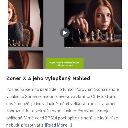
Zoner X a jeho vylepšený Náhled
Posledně jsem tu psal (zde) o funkci Porovnat (ikona nahoře
v nabídce Správce, anebo klávesová zkratka Ctrl+J), která
nově umožňuje individuálně měnit velikost a pozici v rámci
zobrazení Je to velmi šikovné, funkce Porovnat je moje
oblíbená. V mé verzi ZPS14 pochopitelně není, ale kvůli ní se
nebudu přezouvat z
[Read More…]