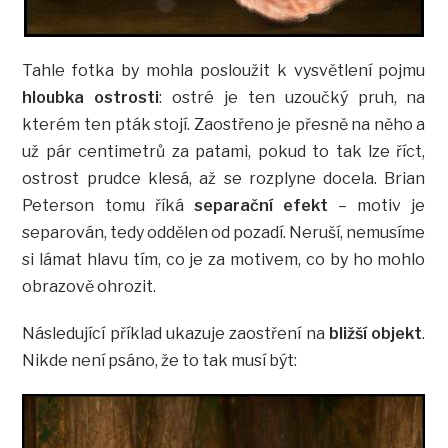
Tahle fotka by mohla posloužit k vysvětlení pojmu
hloubka ostrosti
: ostré je ten uzoučký pruh, na
kterém ten pták stojí. Zaostřeno je přesně na něho a
už pár centimetrů za patami, pokud to tak lze říct,
ostrost prudce klesá, až se rozplyne docela. Brian
Peterson tomu říká
separační efekt
– motiv je
separován, tedy oddělen od pozadí. Neruší, nemusíme
si lámat hlavu tím, co je za motivem, co by ho mohlo
obrazově ohrozit.
Následující příklad ukazuje zaostření na
bližší objekt
.
Nikde není psáno, že to tak musí být: