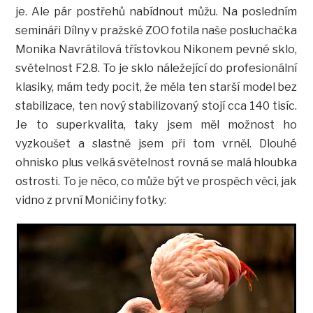
je. Ale pár postřehů nabídnout můžu. Na posledním
semináři Dílny v pražské ZOO fotila naše posluchačka
Monika Navrátilová třístovkou Nikonem pevné sklo,
světelnost F2.8. To je sklo náležející do profesionální
klasiky, mám tedy pocit, že měla ten starší model bez
stabilizace, ten nový stabilizovaný stojí cca 140 tisíc.
Je to superkvalita, taky jsem měl možnost ho
vyzkoušet a slastně jsem při tom vrněl. Dlouhé
ohnisko plus velká světelnost rovná se malá hloubka
ostrosti. To je něco, co může být ve prospěch věci, jak
vidno z první Moničiny fotky: