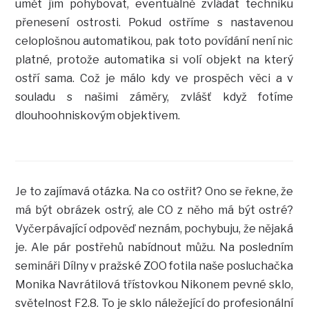
umět jím pohybovat, eventuálně zvládat techniku
přenesení ostrosti. Pokud ostříme s nastavenou
celoplošnou automatikou, pak toto povídání není nic
platné, protože automatika si volí objekt na který
ostří sama. Což je málo kdy ve prospěch věci a v
souladu s našimi záměry, zvlášť když fotíme
dlouhoohniskovým objektivem.
Je to zajímavá otázka. Na co ostřit? Ono se řekne, že
má být obrázek ostrý, ale CO z něho má být ostré?
Vyčerpávající odpověď neznám, pochybuju, že nějaká
je. Ale pár postřehů nabídnout můžu. Na posledním
semináři Dílny v pražské ZOO fotila naše posluchačka
Monika Navrátilová třístovkou Nikonem pevné sklo,
světelnost F2.8. To je sklo náležející do profesionální