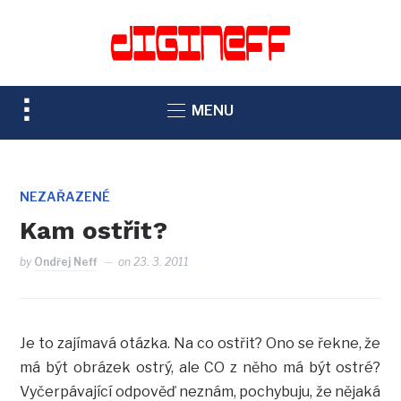
TOGGLE
MENU
SIDEBAR
&
NAVIGATION
NEZAŘAZENÉ
Kam ostřit?
by
Ondřej Neff
on
23. 3. 2011
Je to zajímavá otázka. Na co ostřit? Ono se řekne, že
má být obrázek ostrý, ale CO z něho má být ostré?
Vyčerpávající odpověď neznám, pochybuju, že nějaká