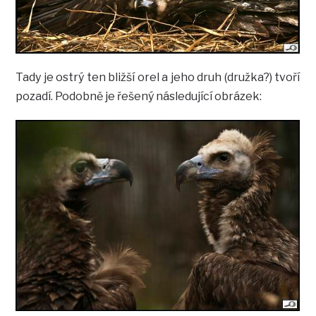
Tady je ostrý ten bližší orel a jeho druh (družka?) tvoří
pozadí. Podobně je řešený následující obrázek: