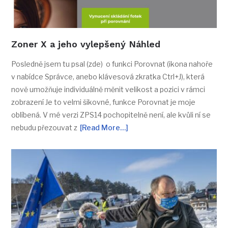
Zoner X a jeho vylepšený Náhled
Posledně jsem tu psal (zde) o funkci Porovnat (ikona nahoře
v nabídce Správce, anebo klávesová zkratka Ctrl+J), která
nově umožňuje individuálně měnit velikost a pozici v rámci
zobrazení Je to velmi šikovné, funkce Porovnat je moje
oblíbená. V mé verzi ZPS14 pochopitelně není, ale kvůli ní se
nebudu přezouvat z
[Read More…]