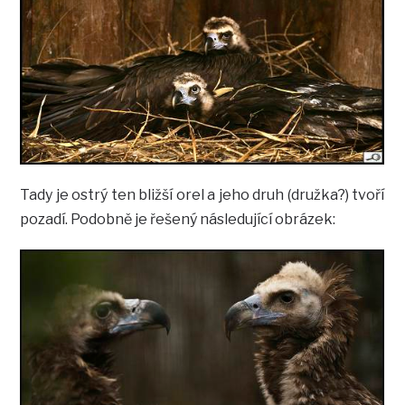
Tady je ostrý ten bližší orel a jeho druh (družka?) tvoří
pozadí. Podobně je řešený následující obrázek: