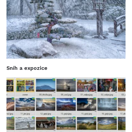
Sníh a expozice