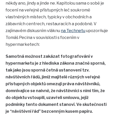
někdy ano, jindy a jinde ne. Kapitolou sama o sobě je
focení na veřejně přístupných leč soukromě
vlastněných místech, typicky v obchodních a
zábavních centrech, restauracích a podobně. V
zajímavém diskusním vláknu
na Technetu
upozorňuje
Tomáš Pecina v souvislosti s focením v
hypermarketech:
Samotná možnost zakázat fotografování v
hypermarketu je z hlediska zákona značně sporná,
tak jako jsou sporná četná ustanovení tzv.
návštěvních řádů, jimiž majitelé různých veřejně
přístupných objektů omezují práva návštěvníků,
domnívajíce se naivně, že návštěvníci s nimi tím, že
do objektu vstoupili, uzavřeli smlouvu, jejíž
podmínky tento dokument stanoví. Ve skutečnosti
je “návštěvní řád” bezcenným kusem papíru.