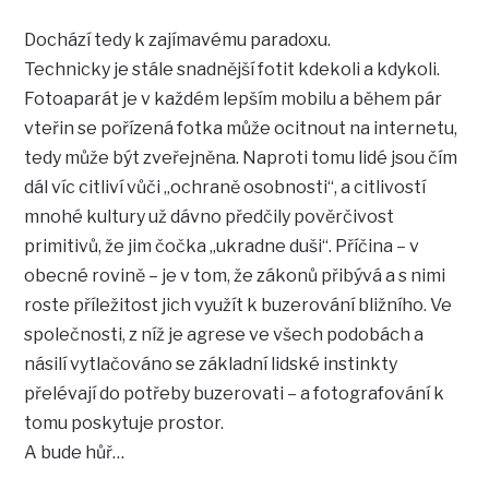
Dochází tedy k zajímavému paradoxu.
Technicky je stále snadnější fotit kdekoli a kdykoli.
Fotoaparát je v každém lepším mobilu a během pár
vteřin se pořízená fotka může ocitnout na internetu,
tedy může být zveřejněna. Naproti tomu lidé jsou čím
dál víc citliví vůči „ochraně osobnosti“, a citlivostí
mnohé kultury už dávno předčily pověrčivost
primitivů, že jim čočka „ukradne duši“. Příčina – v
obecné rovině – je v tom, že zákonů přibývá a s nimi
roste příležitost jich využít k buzerování bližního. Ve
společnosti, z níž je agrese ve všech podobách a
násilí vytlačováno se základní lidské instinkty
přelévají do potřeby buzerovati – a fotografování k
tomu poskytuje prostor.
A bude hůř…