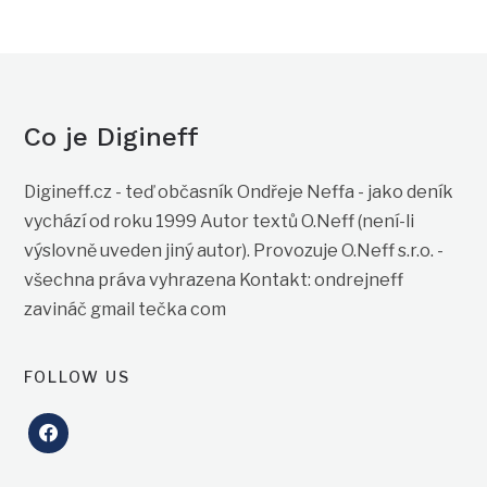
Co je Digineff
Digineff.cz - teď občasník Ondřeje Neffa - jako deník
vychází od roku 1999 Autor textů O.Neff (není-li
výslovně uveden jiný autor). Provozuje O.Neff s.r.o. -
všechna práva vyhrazena Kontakt: ondrejneff
zavináč gmail tečka com
FOLLOW US
facebook