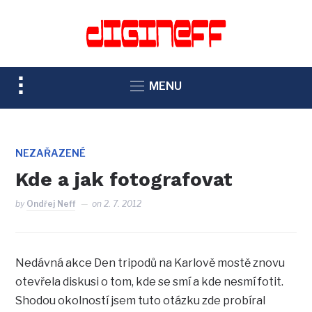
TOGGLE
MENU
SIDEBAR
&
NAVIGATION
NEZAŘAZENÉ
Kde a jak fotografovat
by
Ondřej Neff
on
2. 7. 2012
Nedávná akce Den tripodů na Karlově mostě znovu
otevřela diskusi o tom, kde se smí a kde nesmí fotit.
Shodou okolností jsem tuto otázku zde probíral