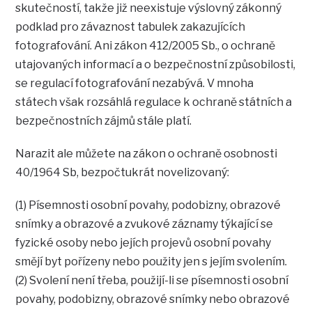
skutečností, takže již neexistuje výslovný zákonný
podklad pro závaznost tabulek zakazujících
fotografování. Ani zákon 412/2005 Sb., o ochraně
utajovaných informací a o bezpečnostní způsobilosti,
se regulací fotografování nezabývá. V mnoha
státech však rozsáhlá regulace k ochraně státních a
bezpečnostních zájmů stále platí.
Narazit ale můžete na zákon o ochraně osobnosti
40/1964 Sb, bezpočtukrát novelizovaný:
(1) Písemnosti osobní povahy, podobizny, obrazové
snímky a obrazové a zvukové záznamy týkající se
fyzické osoby nebo jejích projevů osobní povahy
smějí byt pořízeny nebo použity jen s jejím svolením.
(2) Svolení není třeba, použijí-li se písemnosti osobní
povahy, podobizny, obrazové snímky nebo obrazové