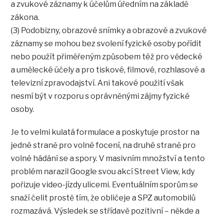
a zvukové záznamy k účelům úředním na základě
zákona.
(3) Podobizny, obrazové snímky a obrazové a zvukové
záznamy se mohou bez svolení fyzické osoby pořídit
nebo použít přiměřeným způsobem též pro vědecké
a umělecké účely a pro tiskové, filmové, rozhlasové a
televizní zpravodajství. Ani takové použití však
nesmí být v rozporu s oprávněnými zájmy fyzické
osoby.
Je to velmi kulatá formulace a poskytuje prostor na
jedné straně pro volné focení, na druhé straně pro
volné hádání se a spory. V masivním množství a tento
problém narazil Google svou akcí Street View, kdy
pořizuje video-jízdy ulicemi. Eventuálním sporům se
snaží čelit prostě tím, že obličeje a SPZ automobilů
rozmazává. Výsledek se střídavě pozitivní – někde a