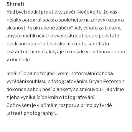
Shrnutí
Rád bych dodal praktický závěr. Nečekejte, že vás
nějaký paragraf spasí a spoléhejte na zdravý rozum a
slušnost. Ty ukradené záběry“, kdy číháte za bukem,
abyste mohli někoho vyblejsknout, jsou v podstatě
neslušné a jsou i z hlediska možného konfliktu
riskantní. Tím spíš, když je to někde v restauraci nebo
v obchodě.
Ideální je samozřejmě i velmi neformální dohoda,
vyžádání souhlasu, s fotografováním. Bryan Peterson
dokonce sebou nosí blankety se smlouvou – jak víme
z jeho vynikajících knih o fotografování.
Což ovšem je v přímém rozporu s principy tvrdé
„street photography“…