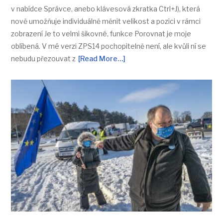
v nabídce Správce, anebo klávesová zkratka Ctrl+J), která
nově umožňuje individuálně měnit velikost a pozici v rámci
zobrazení Je to velmi šikovné, funkce Porovnat je moje
oblíbená. V mé verzi ZPS14 pochopitelně není, ale kvůli ní se
nebudu přezouvat z
[Read More…]