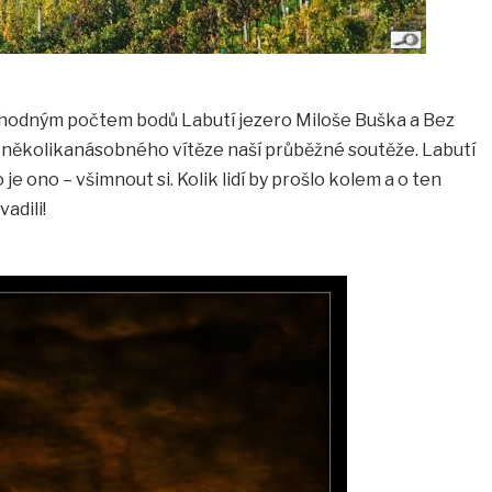
í shodným počtem bodů Labutí jezero Miloše Buška a Bez
 několikanásobného vítěze naší průběžné soutěže. Labutí
je ono – všimnout si. Kolik lidí by prošlo kolem a o ten
adili!