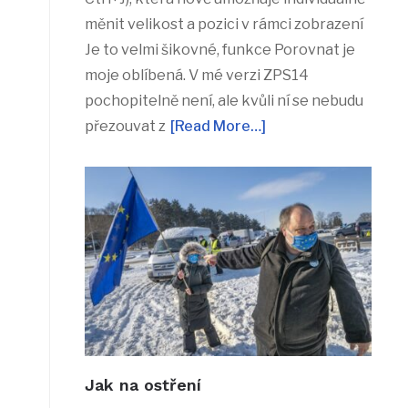
měnit velikost a pozici v rámci zobrazení
Je to velmi šikovné, funkce Porovnat je
moje oblíbená. V mé verzi ZPS14
pochopitelně není, ale kvůli ní se nebudu
přezouvat z
[Read More…]
Jak na ostření