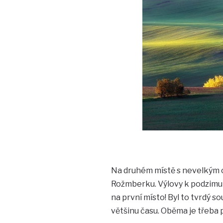
Na druhém místě s nevelkým 
Rožmberku. Výlovy k podzimu p
na první místo! Byl to tvrdý s
většinu času. Oběma je třeba 