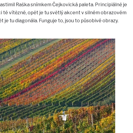
lastimil Raška snímkem Čejkovická paleta. Principiálně je
té vítězné, opět je tu světlý akcent v silném obrazovém
t je tu diagonála. Funguje to, jsou to působivé obrazy.