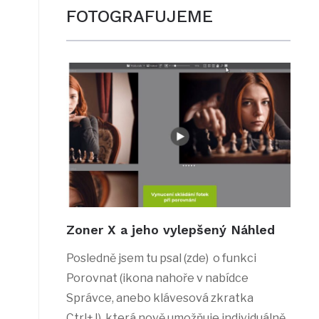
FOTOGRAFUJEME
Zoner X a jeho vylepšený Náhled
Posledně jsem tu psal (zde) o funkci
Porovnat (ikona nahoře v nabídce
Správce, anebo klávesová zkratka
Ctrl+J), která nově umožňuje individuálně