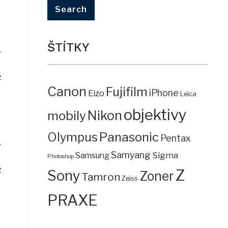
ŠTÍTKY
.
ž
Canon
Fujifilm
iPhone
Eizo
Leica
objektivy
mobily
Nikon
Panasonic
Olympus
Pentax
.
Samyang
Sigma
Samsung
Photoshop
ž
Z
Sony
Zoner
Tamron
Zeiss
PRAXE