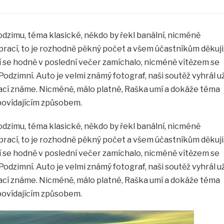
dzimu, téma klasické, někdo by řekl banální, nicméně
prací, to je rozhodně pěkný počet a všem účastníkům děkuji
í se hodně v poslední večer zamíchalo, nicméně vítězem se
odzimní. Auto je velmi známý fotograf, naši soutěž vyhrál u
prací známe. Nicméně, málo platné, Raška umí a dokáže téma
povídajícím způsobem.
dzimu, téma klasické, někdo by řekl banální, nicméně
prací, to je rozhodně pěkný počet a všem účastníkům děkuji
í se hodně v poslední večer zamíchalo, nicméně vítězem se
odzimní. Auto je velmi známý fotograf, naši soutěž vyhrál u
prací známe. Nicméně, málo platné, Raška umí a dokáže téma
povídajícím způsobem.