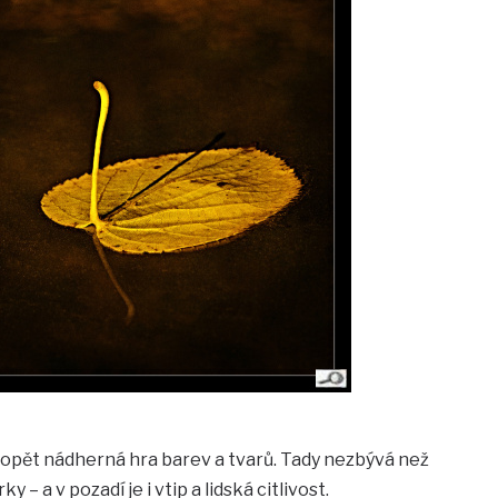
 opět nádherná hra barev a tvarů. Tady nezbývá než
– a v pozadí je i vtip a lidská citlivost.