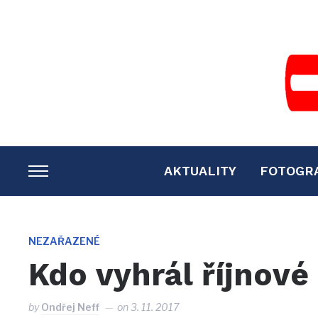
AKTUALITY
FOTOGR
TOGGLE
SIDEBAR
&
NAVIGATION
NEZAŘAZENÉ
Kdo vyhrál říjnové
by
Ondřej Neff
on
3. 11. 2017