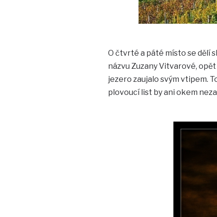
O čtvrté a páté místo se děl
názvu Zuzany Vitvarové, opět
jezero zaujalo svým vtipem. To 
plovoucí list by ani okem nezav