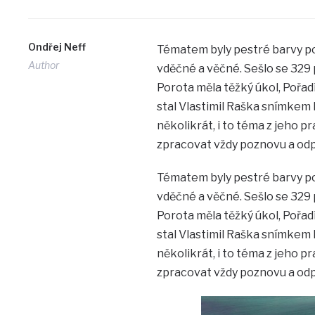
Ondřej Neff
Tématem byly pestré barvy po
Author
vděčné a věčné. Sešlo se 329 
Porota měla těžký úkol, Pořad
stal Vlastimil Raška snímkem P
několikrát, i to téma z jeho 
zpracovat vždy poznovu a od
Tématem byly pestré barvy po
vděčné a věčné. Sešlo se 329 
Porota měla těžký úkol, Pořad
stal Vlastimil Raška snímkem P
několikrát, i to téma z jeho 
zpracovat vždy poznovu a od