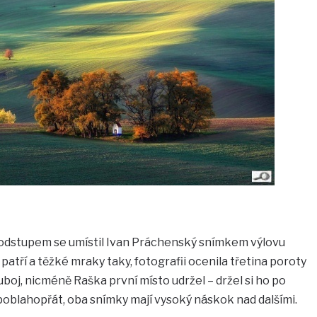
odstupem se umístil Ivan Práchenský snímkem výlovu
atří a těžké mraky taky, fotografii ocenila třetina poroty
ouboj, nicméně Raška první místo udržel – držel si ho po
poblahopřát, oba snímky mají vysoký náskok nad dalšími.