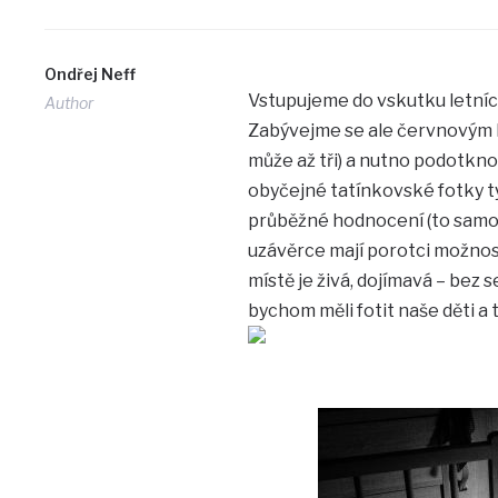
Ondřej Neff
Vstupujeme do vskutku letníc
Author
Zabývejme se ale červnovým ko
může až tři) a nutno podotkn
obyčejné tatínkovské fotky t
průběžné hodnocení (to samo
uzávěrce mají porotci možnost
místě je živá, dojímavá – bez 
bychom měli fotit naše děti a 