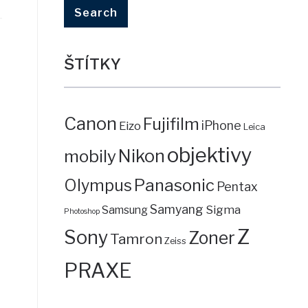
ŠTÍTKY
Canon
Fujifilm
iPhone
Eizo
Leica
objektivy
mobily
Nikon
Panasonic
Olympus
Pentax
Samyang
Sigma
Samsung
Photoshop
Z
Sony
Zoner
Tamron
Zeiss
PRAXE