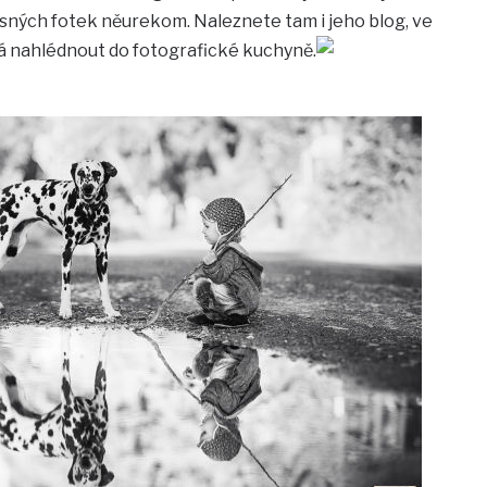
ásných fotek něurekom. Naleznete tam i jeho blog, ve
 nahlédnout do fotografické kuchyně.