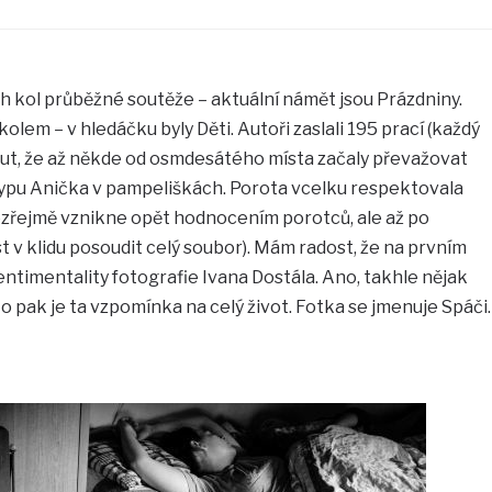
h kol průběžné soutěže – aktuální námět jsou Prázdniny.
lem – v hledáčku byly Děti. Autoři zaslali 195 prací (každý
out, že až někde od osmdesátého místa začaly převažovat
ypu Anička v pampeliškách. Porota vcelku respektovala
zřejmě vznikne opět hodnocením porotců, ale až po
 v klidu posoudit celý soubor). Mám radost, že na prvním
sentimentality fotografie Ivana Dostála. Ano, takhle nějak
to pak je ta vzpomínka na celý život. Fotka se jmenuje Spáči.