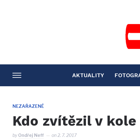
AKTUALITY
FOTOGR
TOGGLE
SIDEBAR
&
NAVIGATION
NEZAŘAZENÉ
Kdo zvítězil v kole
by
Ondřej Neff
on
2. 7. 2017