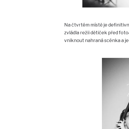
Na čtvrtém místě je definit
zvládla režii dětiček před fot
vniknout nahraná scénka a je