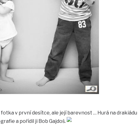
 fotka v první desítce, ale její barevnost … Hurá na drakiádu
rafie a pořídil ji Bob Gajdoš.