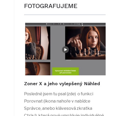
FOTOGRAFUJEME
Zoner X a jeho vylepšený Náhled
Posledně jsem tu psal (zde) o funkci
Porovnat (ikona nahoře v nabídce
Správce, anebo klávesová zkratka
Ctrl+J), která nově umožňuje individuálně