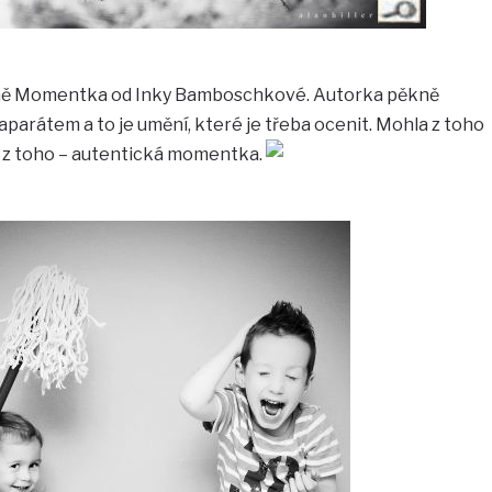
ivně Momentka od Inky Bamboschkové. Autorka pěkně
oaparátem a to je umění, které je třeba ocenit. Mohla z toho
 z toho – autentická momentka.