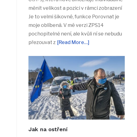
měnit velikost a pozici v rámci zobrazení
Je to velmi šikovné, funkce Porovnat je
moje oblíbená. V mé verzi ZPS14
pochopitelně není, ale kvůli ní se nebudu
přezouvat z
[Read More…]
Jak na ostření