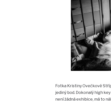
Fotka Kristiny Ovečkové Střípk
jediný bod. Dokonalý high key 
není žádná exhibice, má to ná