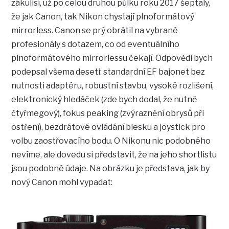
zákulisí, už po celou druhou půlku roku 2017 šeptaly,
že jak Canon, tak Nikon chystají plnoformátový
mirrorless. Canon se prý obrátil na vybrané
profesionály s dotazem, co od eventuálního
plnoformátového mirrorlessu čekají. Odpovědi bych
podepsal všema deseti: standardní EF bajonet bez
nutnosti adaptéru, robustní stavbu, vysoké rozlišení,
elektronický hledáček (zde bych dodal, že nutně
čtyřmegový), fokus peaking (zvýraznění obrysů při
ostření), bezdrátové ovládání blesku a joystick pro
volbu zaostřovacího bodu. O Nikonu nic podobného
nevíme, ale dovedu si představit, že na jeho shortlistu
jsou podobné údaje. Na obrázku je představa, jak by
nový Canon mohl vypadat: