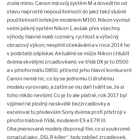
zcela mimo. Canon má svůj systém M a dovedl ho od
stavu naprosté nepoužitelnosti do jakž takž slušné
použitelnosti loňským modelem M100. Nikon vyvinul
velmi pěkný systém Nikon 1, avšak přes všechny
výhody, hlavně malé rozměry, rychlost a výtečný
obrazový výkon, nesplnil očekávání a v roce 2014 ho
v podstatě odpískal. Aktuálně se může Nikon chlubit
dvěma skvělými zrcadlovkami, ve třídě DX je to D500
a v plnoformátu D850, přičemž jeho hlavní konkurent
Canon nemá nic, co by se jednomu či druhému
modelu vyrovnalo, a zatím se mu daří tvářit se, že si
toho nikdo nevšiml. Co je to ale platné, rok 2017 byl
výjimečně plodný na skvělé bezzrcadlovky a
exceloval tu především Sony dvěma profi přístroji v
plnoformátové třídě, modelem E9 a E7R III.
Oba jmenované modely disponují tím, co si soukromě
označuji jako „DSLR killer“, tedy zabíječ zrcadlovek.