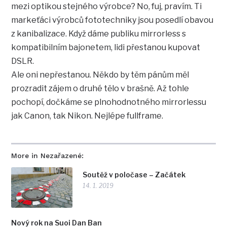
mezi optikou stejného výrobce? No, fuj, pravím. Ti
markeťáci výrobců fototechniky jsou posedlí obavou
z kanibalizace. Když dáme publiku mirrorless s
kompatibilním bajonetem, lidi přestanou kupovat
DSLR.
Ale oni nepřestanou. Někdo by těm pánům měl
prozradit zájem o druhé tělo v brašně. Až tohle
pochopí, dočkáme se plnohodnotného mirrorlessu
jak Canon, tak Nikon. Nejlépe fullframe.
More in Nezařazené:
Soutěž v poločase – Začátek
14. 1. 2019
Nový rok na Suoi Dan Ban