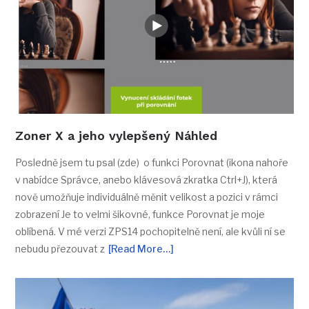
Zoner X a jeho vylepšený Náhled
Posledně jsem tu psal (zde) o funkci Porovnat (ikona nahoře
v nabídce Správce, anebo klávesová zkratka Ctrl+J), která
nově umožňuje individuálně měnit velikost a pozici v rámci
zobrazení Je to velmi šikovné, funkce Porovnat je moje
oblíbená. V mé verzi ZPS14 pochopitelně není, ale kvůli ní se
nebudu přezouvat z
[Read More…]