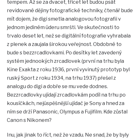
tempem. Až se za dvacet, třicet let budou psát
revidované dějiny fotografické techniky, čtenář bude
mít dojem, že digi smetla analogovou fotografii v
jednom jediném úderu smršti. Ve skutečnosti to
trvalo deset let, než se digitální fotografie vyhrabala
z plenek a zaujala širokou veřejnost. Obdobné to
bude s bezzrcadlovkami. Po desítky let zavedený
systém jednookých zrcadlovek (první na trhu byla
Kine Exakta z roku 1936, první vyvinutý prototyp byl
ruský Sport z roku 1934, na trhu 1937) přešel z
analogu do digi a dobře se mu vede dodnes.
Bezzrcadlovky ujídají zrcadlovkám podíl na trhu po
kousíčkách, nejúspěšnější ujídač je Sony a hned za
ním se drží Panasonic, Olympus a Fujifilm. Kde zůstal
Canon s Nikonem?
Inu, jak jinak to říct, než že vzadu. Ne snad, že by byly