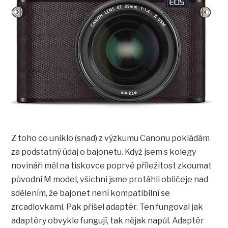
Z toho co uniklo (snad) z výzkumu Canonu pokládám
za podstatný údaj o bajonetu. Když jsem s kolegy
novináři měl na tiskovce poprvé příležitost zkoumat
původní M model, všichni jsme protáhli obličeje nad
sdělením, že bajonet není kompatibilní se
zrcadlovkami. Pak přišel adaptér. Ten fungoval jak
adaptéry obvykle fungují, tak nějak napůl. Adaptér