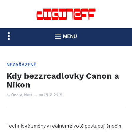
TOGGLE
MENU
SIDEBAR
&
NAVIGATION
NEZAŘAZENÉ
Kdy bezzrcadlovky Canon a
Nikon
by
Ondřej Neff
on
18. 2. 2018
Technické změny v reálném životě postupují šnečím