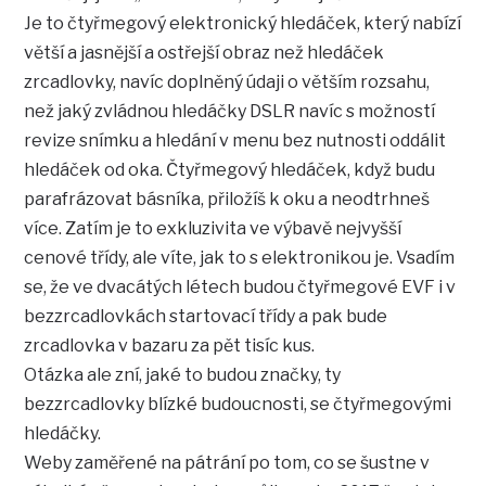
Je to čtyřmegový elektronický hledáček, který nabízí
větší a jasnější a ostřejší obraz než hledáček
zrcadlovky, navíc doplněný údaji o větším rozsahu,
než jaký zvládnou hledáčky DSLR navíc s možností
revize snímku a hledání v menu bez nutnosti oddálit
hledáček od oka. Čtyřmegový hledáček, když budu
parafrázovat básníka, přiložíš k oku a neodtrhneš
více. Zatím je to exkluzivita ve výbavě nejvyšší
cenové třídy, ale víte, jak to s elektronikou je. Vsadím
se, že ve dvacátých létech budou čtyřmegové EVF i v
bezzrcadlovkách startovací třídy a pak bude
zrcadlovka v bazaru za pět tisíc kus.
Otázka ale zní, jaké to budou značky, ty
bezzrcadlovky blízké budoucnosti, se čtyřmegovými
hledáčky.
Weby zaměřené na pátrání po tom, co se šustne v