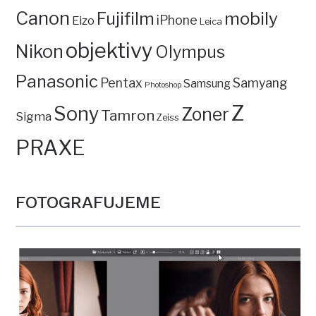
Canon
mobily
Fujifilm
iPhone
Eizo
Leica
objektivy
Nikon
Olympus
Panasonic
Pentax
Samyang
Samsung
Photoshop
Z
Sony
Zoner
Tamron
Sigma
Zeiss
PRAXE
FOTOGRAFUJEME