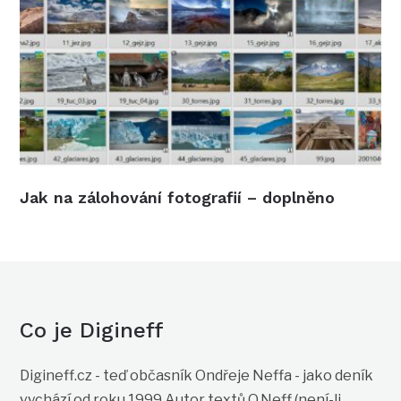
Jak na zálohování fotografií – doplněno
Co je Digineff
Digineff.cz - teď občasník Ondřeje Neffa - jako deník
vychází od roku 1999 Autor textů O.Neff (není-li