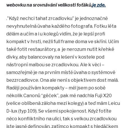
webovku na srovnávání velikosti foťáků,
je zde.
.”Když nechci tahat zrcadlovku” je jednoznačně
nevyhnutelná úvaha každého fotografa. Fotku léta
dělám a učím a i u kolegů vidím, že je lepší profi
kompakt v hrsti, nežli full frame doma ve skříni. Učím
také fotit restaurátory, a je nerozum nutit křehké
dívky, aby balancovaly na lešení v kostele pod
nástropní malbou se zrcadlovkou. Ale k věci –
samozřejmě je na prvním místě úvaha o systémové
bezzrcadlovce. Ona ale není s objektivem dost malá.
Raději používám kompakty – měl jsem po sobě
několik Canonů “géček”, pak mě nadchla Fuji X20
(velice oblíbená záloha mezi kolegy) a teď mám Leicu
D-lux (typ 109). Se všemi spokojenost. Když fotíte
něco konfliktního na ulici, tak s velkou zrcadlovkou
jste jasně definován, zatímco kompakt s hledáčkem