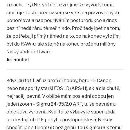
zrcadla…” 🙂 Ne, vážně. Je zřejmé, že vývoj k tomu
směřuje. Ještě před časem se většina pravověrných
pohoršovala nad používáním postprodukce a dnes
bez ní nedá ránu téměř nikdo. Proč tedy lpět na tom,
že potřebuji přímý náhled na to, co nakonec vyfotím,
byť do RAW-u, ale stejně nakonec proženu milióny
řádky kódu software.
Jiří Roubal
Když jdu fotit, ať už profi či hobby, beru FF Canon,
nebo na sporty starší EOS 1D (APS-H), skla dle chutě,
nejraději pevná. V oblibě mám poslední dobou jen
jeden zoom – Sigmu 24-35/2.0 ART, ta se pevnému
objektivu vyrovná. Kvalita té výbavy je super, záda
protestují, chuť k pohybu postupně klesá. Někdy
chodím jen s tělem 6D bez gripu, tou sigmou a k tomu