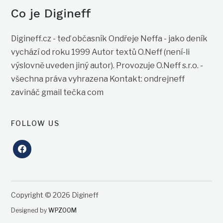
Co je Digineff
Digineff.cz - teď občasník Ondřeje Neffa - jako deník
vychází od roku 1999 Autor textů O.Neff (není-li
výslovně uveden jiný autor). Provozuje O.Neff s.r.o. -
všechna práva vyhrazena Kontakt: ondrejneff
zavináč gmail tečka com
FOLLOW US
facebook
Copyright © 2026 Digineff
Designed by
WPZOOM