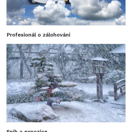
Profesionál o zálohování
Sníh a expozice