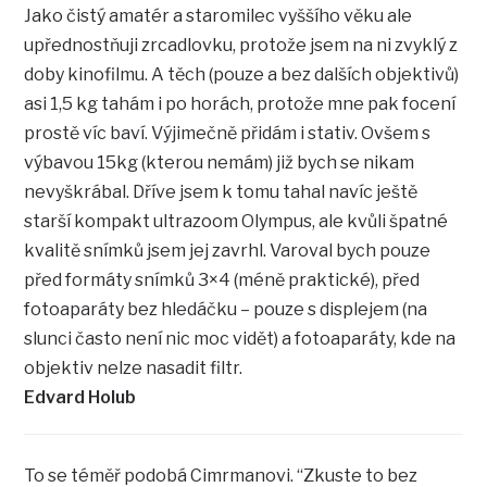
Jako čistý amatér a staromilec vyššího věku ale
upřednostňuji zrcadlovku, protože jsem na ni zvyklý z
doby kinofilmu. A těch (pouze a bez dalších objektivů)
asi 1,5 kg tahám i po horách, protože mne pak focení
prostě víc baví. Výjimečně přidám i stativ. Ovšem s
výbavou 15kg (kterou nemám) již bych se nikam
nevyškrábal. Dříve jsem k tomu tahal navíc ještě
starší kompakt ultrazoom Olympus, ale kvůli špatné
kvalitě snímků jsem jej zavrhl. Varoval bych pouze
před formáty snímků 3×4 (méně praktické), před
fotoaparáty bez hledáčku – pouze s displejem (na
slunci často není nic moc vidět) a fotoaparáty, kde na
objektiv nelze nasadit filtr.
Edvard Holub
To se téměř podobá Cimrmanovi. “Zkuste to bez