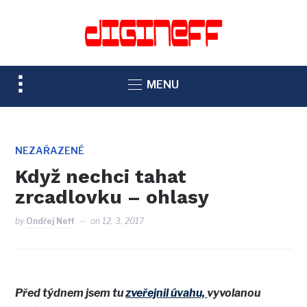
TOGGLE
MENU
SIDEBAR
&
NAVIGATION
NEZAŘAZENÉ
Když nechci tahat
zrcadlovku – ohlasy
by
Ondřej Neff
on
12. 3. 2017
Před týdnem jsem tu
zveřejnil úvahu,
vyvolanou