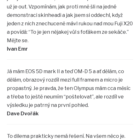
už je out. Vzpomínám, jak proti mně šli na jedné
demonstraci skinheadi a jak jsem si oddechl, když
jeden z nich znechuceně mávl rukou nad mou Fuji X20
a povídá: “To je jen nějakej vůl s foťákem ze sekáče.”
Mějte se.
Ivan Emr
Já mám EOS 5D mark II a teď OM-D 5 a ať dělám, co
dělám, obrazový rozdíl mezi full framem a micro je
propastný. Je pravda, že ten Olympus mám cca měsíc
a třeba to ještě neumím “poštelovat”, ale rozdíl ve
výsledku je patrný na první pohled.
Dave Dvořák
To dilema prakticky nemá řešení. Na všem něco je.