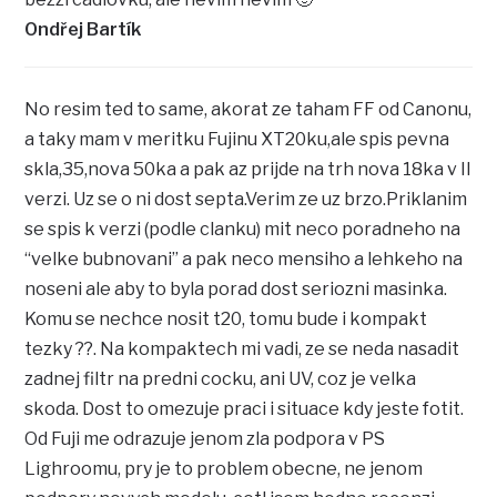
Ondřej Bartík
No resim ted to same, akorat ze taham FF od Canonu,
a taky mam v meritku Fujinu XT20ku,ale spis pevna
skla,35,nova 50ka a pak az prijde na trh nova 18ka v II
verzi. Uz se o ni dost septa.Verim ze uz brzo.Priklanim
se spis k verzi (podle clanku) mit neco poradneho na
“velke bubnovani” a pak neco mensiho a lehkeho na
noseni ale aby to byla porad dost seriozni masinka.
Komu se nechce nosit t20, tomu bude i kompakt
tezky ??. Na kompaktech mi vadi, ze se neda nasadit
zadnej filtr na predni cocku, ani UV, coz je velka
skoda. Dost to omezuje praci i situace kdy jeste fotit.
Od Fuji me odrazuje jenom zla podpora v PS
Lighroomu, pry je to problem obecne, ne jenom