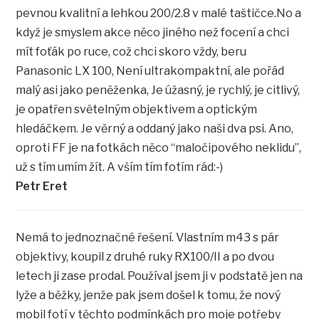
pevnou kvalitní a lehkou 200/2.8 v malé taštičce.No a
když je smyslem akce něco jiného než focení a chci
mít foťák po ruce, což chci skoro vždy, beru
Panasonic LX 100, Není ultrakompaktní, ale pořád
malý asi jako peněženka, Je úžasný, je rychlý, je citlivý,
je opatřen světelným objektivem a optickým
hledáčkem. Je věrný a oddaný jako naši dva psi. Ano,
oproti FF je na fotkách něco “maločipového neklidu”,
už s tím umím žít. A vším tím fotím rád:-)
Petr Eret
Nemá to jednoznačné řešení. Vlastním m43 s pár
objektivy, koupil z druhé ruky RX100/II a po dvou
letech ji zase prodal. Používal jsem ji v podstatě jen na
lyže a běžky, jenže pak jsem došel k tomu, že nový
mobil fotí v těchto podmínkách pro moje potřeby