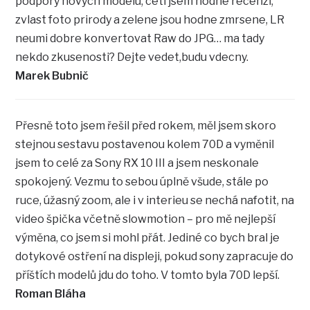
podpory novych modelu, cetl jsem hodne recenzi,
zvlast foto prirody a zelene jsou hodne zmrsene, LR
neumi dobre konvertovat Raw do JPG… ma tady
nekdo zkusenosti? Dejte vedet,budu vdecny.
Marek Bubnič
Přesně toto jsem řešil před rokem, měl jsem skoro
stejnou sestavu postavenou kolem 70D a vyměnil
jsem to celé za Sony RX 10 III a jsem neskonale
spokojený. Vezmu to sebou úplně všude, stále po
ruce, úžasný zoom, ale i v interieu se nechá nafotit, na
video špička včetně slowmotion – pro mě nejlepší
výměna, co jsem si mohl přát. Jediné co bych bral je
dotykové ostření na displeji, pokud sony zapracuje do
příštích modelů jdu do toho. V tomto byla 70D lepší.
Roman Bláha