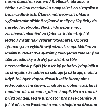
naším čtenářem panem J.K. Hledal náhradu na
těžkou velkou zrcadlovku a napsal mi, co si myslím o
bezzrcadlovkách. Článek měl nebývalý ohlas a
vyjímám mimořádně zajímavé maily a příspěvky do
našeho Facebooku. Nechci do debaty moc
zasahovat, nicméně za týden se k tématu ještě
jednou vrátím: jak vybírat fotoaparát. Už před
týdnem jsem vyjádřil svůj názor, že nepokládám za
ideální budovat
dva systémy
, tedy jeden založený na
těle zrcadlovky a druhý paralelní na těle
bezzrcadlovky. Spíš jde o lehký pohotový doplněk a
to si myslím, že tuhle roli sehraje (a už hraje) mobil a
když, tak bych doporučoval kvalitní kompakt s
jednopalcovým čipem. Jinak ale problém stojí, když
nemáme nic a chceme „něco“ koupit. No a o tom až
příští pondělí, teď je tu prostor pro naše čtenáře. A
ještě něco, na Facebooku upozorňujete na úžasnou