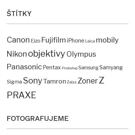
ŠTÍTKY
Canon
mobily
Fujifilm
iPhone
Eizo
Leica
objektivy
Nikon
Olympus
Panasonic
Pentax
Samyang
Samsung
Photoshop
Z
Sony
Zoner
Tamron
Sigma
Zeiss
PRAXE
FOTOGRAFUJEME