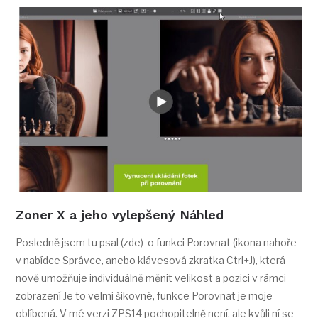
Zoner X a jeho vylepšený Náhled
Posledně jsem tu psal (zde) o funkci Porovnat (ikona nahoře
v nabídce Správce, anebo klávesová zkratka Ctrl+J), která
nově umožňuje individuálně měnit velikost a pozici v rámci
zobrazení Je to velmi šikovné, funkce Porovnat je moje
oblíbená. V mé verzi ZPS14 pochopitelně není, ale kvůli ní se