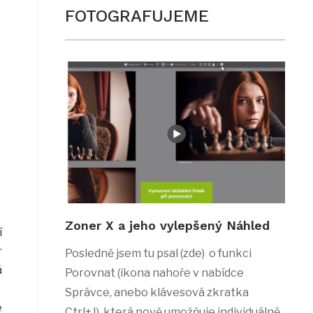
FOTOGRAFUJEME
Zoner X a jeho vylepšený Náhled
í
r
Posledně jsem tu psal (zde) o funkci
á
Porovnat (ikona nahoře v nabídce
Správce, anebo klávesová zkratka
é
Ctrl+J), která nově umožňuje individuálně