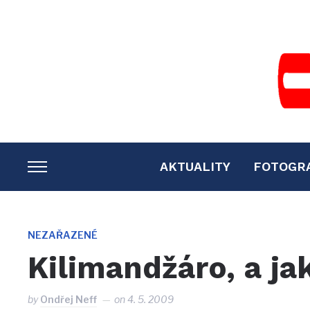
AKTUALITY
FOTOGR
TOGGLE
SIDEBAR
&
NAVIGATION
NEZAŘAZENÉ
Kilimandžáro, a ja
by
Ondřej Neff
on
4. 5. 2009