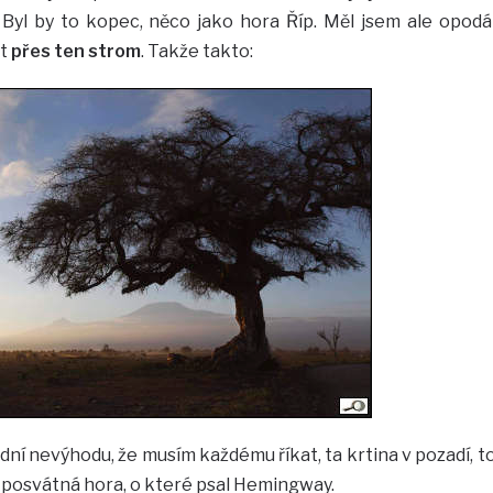
Byl by to kopec, něco jako hora Říp. Měl jsem ale opodá
it
přes ten strom
. Takže takto:
ní nevýhodu, že musím každému říkat, ta krtina v pozadí, t
y, posvátná hora, o které psal Hemingway.