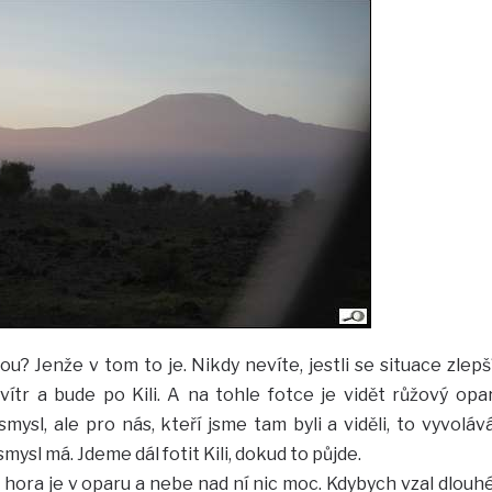
? Jenže v tom to je. Nikdy nevíte, jestli se situace zlepš
ítr a bude po Kili. A na tohle fotce je vidět růžový opa
ysl, ale pro nás, kteří jsme tam byli a viděli, to vyvoláv
mysl má. Jdeme dál fotit Kili, dokud to půjde.
že hora je v oparu a nebe nad ní nic moc. Kdybych vzal dlouh