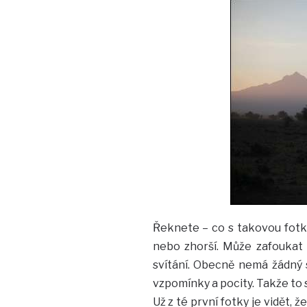
Řeknete – co s takovou fotkou
nebo zhorší. Může zafoukat v
svítání. Obecně nemá žádný sm
vzpomínky a pocity. Takže to s
Už z té první fotky je vidět, 