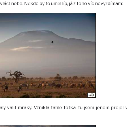
zvlášť nebe. Někdo by to uměl líp, já z toho víc nevyždímám:
ly valit mraky. Vznikla tahle fotka, tu jsem jenom projel 