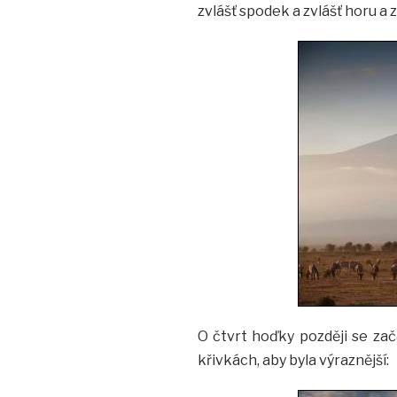
zvlášť spodek a zvlášť horu a 
O čtvrt hoďky později se zača
křivkách, aby byla výraznější: