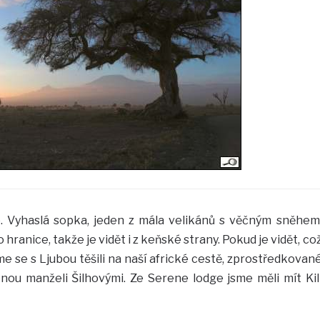
e. Vyhaslá sopka, jeden z mála velikánů s věčným sněhem
o hranice, takže je vidět i z keňské strany. Pokud je vidět, co
jsme se s Ljubou těšili na naší africké cestě, zprostředkovan
ou manželi Šilhovými. Ze Serene lodge jsme měli mít Kil