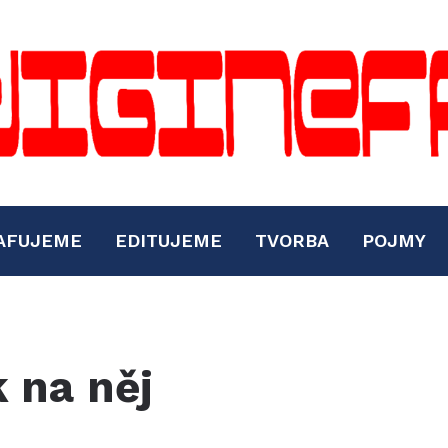
AFUJEME
EDITUJEME
TVORBA
POJMY
k na něj