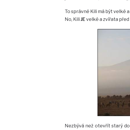
To správné Kili má být velké a 
No, Kili
JE
velké a zvířata před
Nezbývá než otevřít starý do