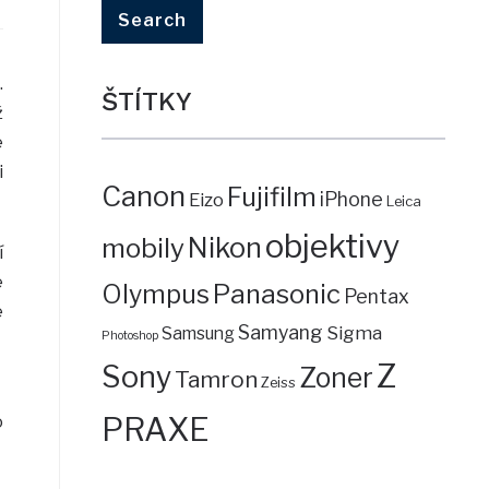
.
ŠTÍTKY
ž
é
i
Canon
Fujifilm
iPhone
Eizo
Leica
objektivy
mobily
Nikon
í
e
Panasonic
Olympus
Pentax
e
Samyang
Sigma
Samsung
Photoshop
Z
Sony
Zoner
Tamron
Zeiss
PRAXE
o