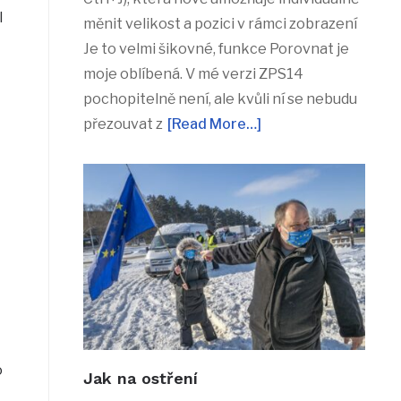
l
měnit velikost a pozici v rámci zobrazení
Je to velmi šikovné, funkce Porovnat je
moje oblíbená. V mé verzi ZPS14
pochopitelně není, ale kvůli ní se nebudu
přezouvat z
[Read More…]
o
Jak na ostření