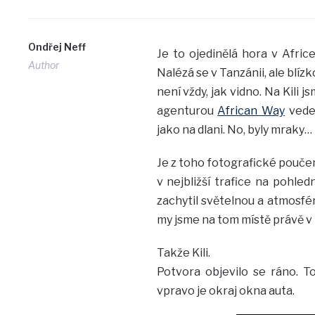
Ondřej Neff
Je to ojedinělá hora v Afric
Author
Nalézá se v Tanzánii, ale blízk
není vždy, jak vidno. Na Kili 
agenturou
African Way
veden
jako na dlani. No, byly mraky…
Je z toho fotografické pouče
v nejbližší trafice na pohled
zachytil světelnou a atmosfér
my jsme na tom místě právě v tu
Takže Kili.
Potvora objevilo se ráno. To
vpravo je okraj okna auta.