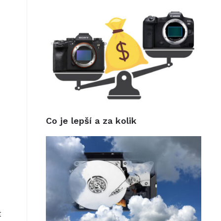
Co je lepší a za kolik
t