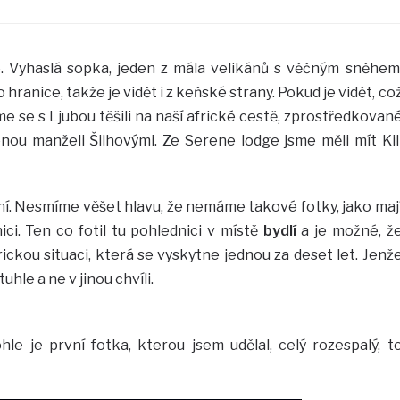
e. Vyhaslá sopka, jeden z mála velikánů s věčným sněhem
o hranice, takže je vidět i z keňské strany. Pokud je vidět, co
jsme se s Ljubou těšili na naší africké cestě, zprostředkovan
ou manželi Šilhovými. Ze Serene lodge jsme měli mít Kil
ní. Nesmíme věšet hlavu, že nemáme takové fotky, jako maj
nici. Ten co fotil tu pohlednici v místě
bydlí
a je možné, ž
ickou situaci, která se vyskytne jednou za deset let. Jenž
hle a ne v jinou chvíli.
hle je první fotka, kterou jsem udělal, celý rozespalý, t