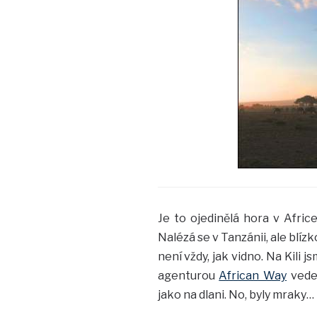
Je to ojedinělá hora v Afric
Nalézá se v Tanzánii, ale blízk
není vždy, jak vidno. Na Kili 
agenturou
African Way
veden
jako na dlani. No, byly mraky…