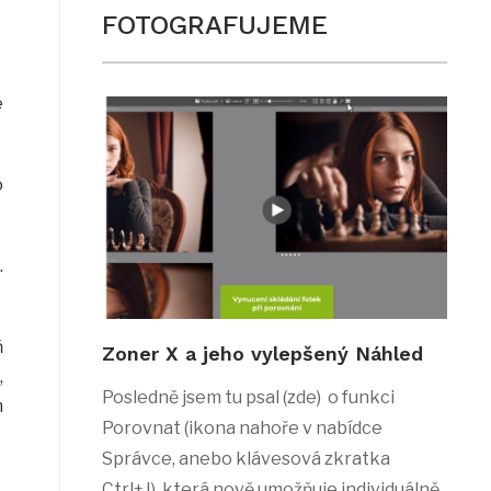
FOTOGRAFUJEME
e
o
.
ň
Zoner X a jeho vylepšený Náhled
,
Posledně jsem tu psal (zde) o funkci
m
Porovnat (ikona nahoře v nabídce
Správce, anebo klávesová zkratka
Ctrl+J), která nově umožňuje individuálně