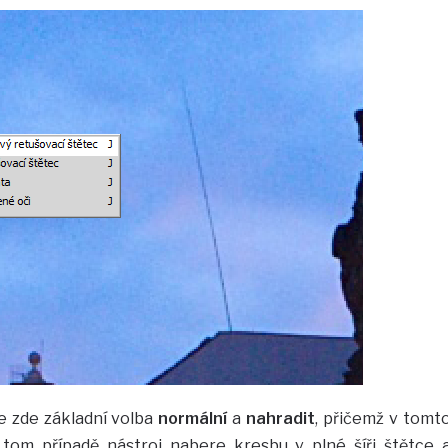
e zde základní volba
normální
a
nahradit
, přičemž v tomt
 tom případě nástroj nabere kresbu v plné šíři štětce 