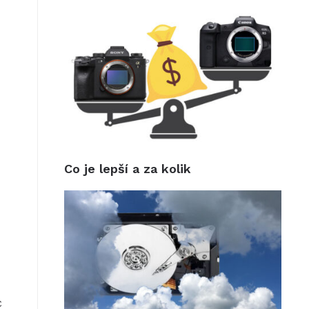
Co je lepší a za kolik
c