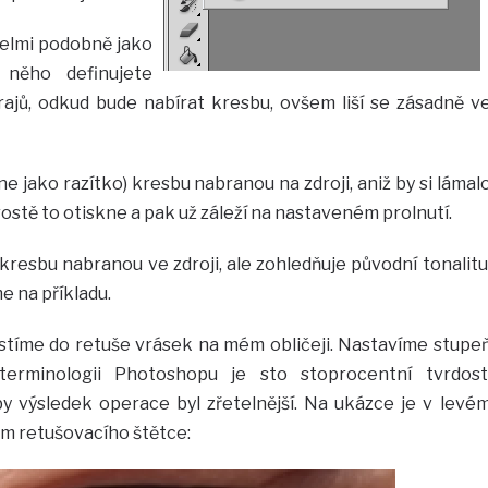
velmi podobně jako
 něho definujete
krajů, odkud bude nabírat kresbu, ovšem liší se zásadně v
kne jako razítko) kresbu nabranou na zdroji, aniž by si lámal
Prostě to otiskne a pak už záleží na nastaveném prolnutí.
 kresbu nabranou ve zdroji, ale zohledňuje původní tonalitu
me na příkladu.
stíme do retuše vrásek na mém obličeji. Nastavíme stupe
terminologii Photoshopu je sto stoprocentní tvrdost
by výsledek operace byl zřetelnější. Na ukázce je v levé
ém retušovacího štětce: