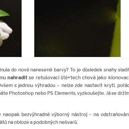
rolnula do nově nanesené barvy? To je důsledek snahy sladi
žimu
nahradit
se retušovací ště+tech chová jako klonovac
Ovšem s jednou výhradou – nelze zde nastavit krytí, pořá
áte Photoshop nebo PS Elements, vyzkoušejte. Já se drží
e naopak bezvýhradně výborný nástroj – na odstraňován
rátů na obloze a podobných nešvarů.