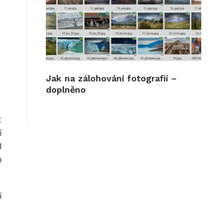
Jak na zálohování fotografií –
doplněno
t
í
d
m
í