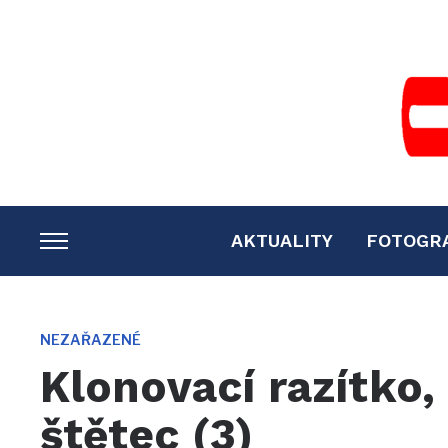
AKTUALITY
FOTOGR
TOGGLE
SIDEBAR
&
NAVIGATION
NEZAŘAZENÉ
Klonovací razítko,
štětec (3)