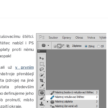
ušovacímu štětci.
tětec nabízí i PS
áplaty proti němu
aopak!
kali už
v prvním
nástroje přenášejí
a (zdroje) na jiné
stata především
ho definujeme jeho
ob prolnutí, místo
zpití okraje.