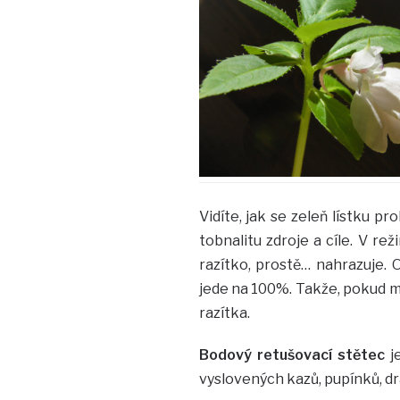
Vidíte, jak se zeleň lístku p
tobnalitu zdroje a cíle. V re
razítko, prostě… nahrazuje. 
jede na 100%. Takže, pokud m
razítka.
Bodový retušovací stětec
j
vyslovených kazů, pupínků, d