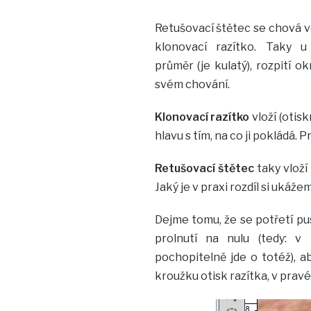
Retušovací štětec se chová 
klonovací razítko. Taky u
průměr (je kulatý), rozpití o
svém chování.
Klonovací razítko
vloží (otis
hlavu s tím, na co ji pokládá. 
Retušovací štětec
taky vloží
Jaký je v praxi rozdíl si ukáže
Dejme tomu, že se potřetí pu
prolnutí na nulu (tedy: v 
pochopitelně jde o totéž), a
kroužku otisk razítka, v prav