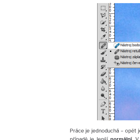
Práce je jednoduchá – opět j
případě je lepší
normální
. V