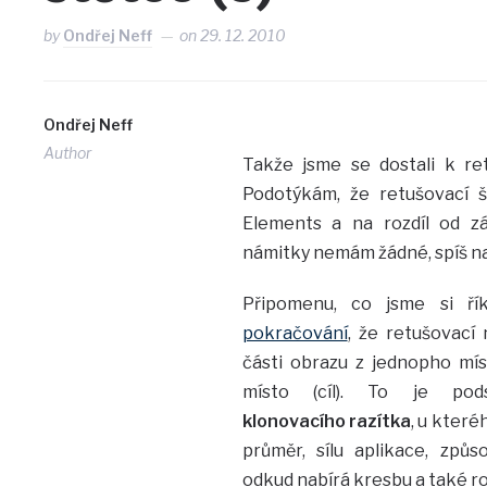
by
Ondřej Neff
on
29. 12. 2010
Ondřej Neff
Author
Takže jsme se dostali k ret
Podotýkám, že retušovací š
Elements a na rozdíl od z
námitky nemám žádné, spíš n
Připomenu, co jsme si ří
pokračování
, že retušovací 
části obrazu z jednopho míst
místo (cíl). To je pod
klonovacího razítka
, u které
průměr, sílu aplikace, způs
odkud nabírá kresbu a také ro