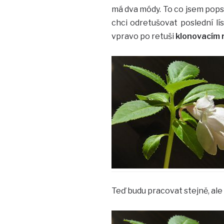
má dva módy. To co jsem pops
chci odretušovat poslední l
vpravo po retuši
klonovacím 
Teď budu pracovat stejně, al