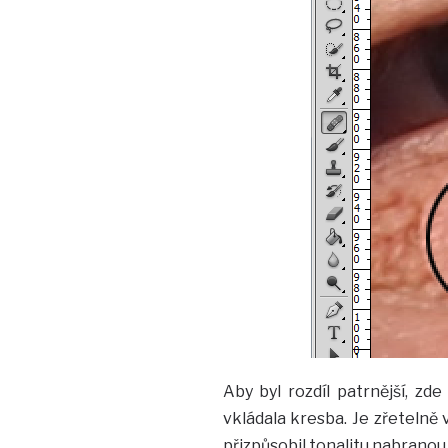
Aby byl rozdíl patrnější, zd
vkládala kresba. Je zřetelně 
přizpůsobil tonalitu nabrano