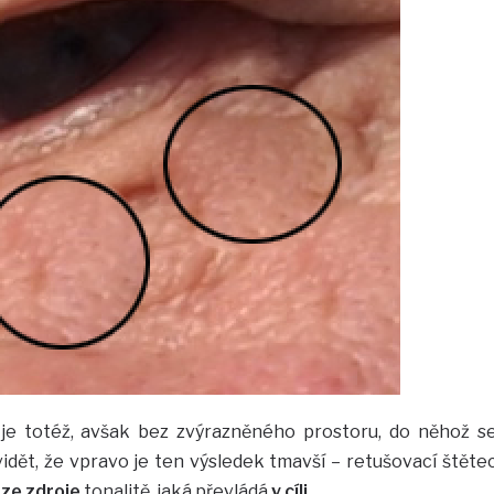
e je totéž, avšak bez zvýrazněného prostoru, do něhož s
vidět, že vpravo je ten výsledek tmavší – retušovací štěte
u
ze zdroje
tonalitě, jaká převládá
v cíli
.