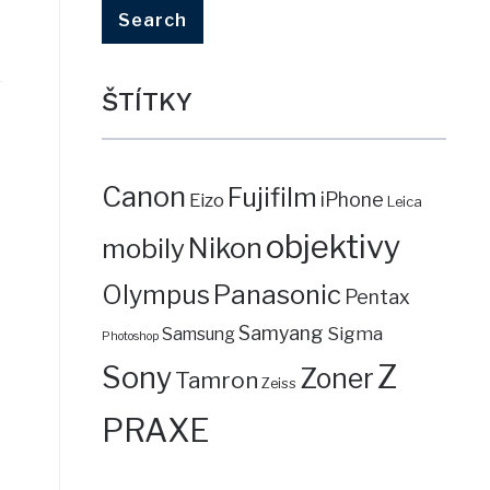
ŠTÍTKY
Canon
Fujifilm
iPhone
Eizo
Leica
objektivy
mobily
Nikon
Panasonic
Olympus
Pentax
Samyang
Sigma
Samsung
Photoshop
Z
Sony
Zoner
Tamron
Zeiss
PRAXE