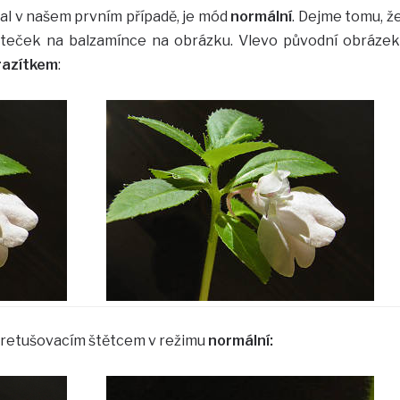
al v našem prvním případě, je mód
normální
. Dejme tomu, ž
ísteček na balzamínce na obrázku. Vlevo původní obrázek
razítkem
:
e retušovacím štětcem v režimu
normální: