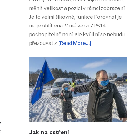
měnit velikost a pozici v rámci zobrazení
Je to velmi šikovné, funkce Porovnat je
moje oblíbená. V mé verzi ZPS14
pochopitelně není, ale kvůli ní se nebudu
přezouvat z
[Read More…]
e
c
Jak na ostření