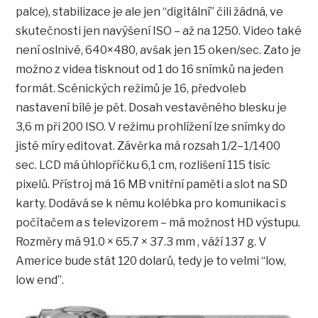
palce), stabilizace je ale jen “digitální” čili žádná, ve
skutečnosti jen navýšení ISO – až na 1250. Video také
není oslnivé, 640×480, avšak jen 15 oken/sec. Zato je
možno z videa tisknout od 1 do 16 snímků na jeden
formát. Scénických režimů je 16, předvoleb
nastavení bílé je pět. Dosah vestavěného blesku je
3,6 m při 200 ISO. V režimu prohlížení lze snímky do
jisté míry editovat. Závěrka má rozsah 1/2–1/1400
sec. LCD má úhlopříčku 6,1 cm, rozlišení 115 tisíc
pixelů. Přístroj má 16 MB vnitřní paměti a slot na SD
karty. Dodává se k němu kolébka pro komunikaci s
počítačem a s televizorem – má možnost HD výstupu.
Rozměry má 91.0 × 65.7 × 37.3 mm , váží 137 g. V
Americe bude stát 120 dolarů, tedy je to velmi “low,
low end”.