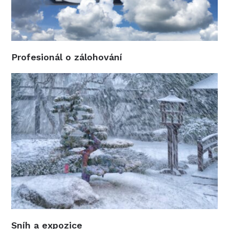
Profesionál o zálohování
Sníh a expozice