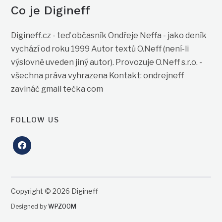
Co je Digineff
Digineff.cz - teď občasník Ondřeje Neffa - jako deník
vychází od roku 1999 Autor textů O.Neff (není-li
výslovně uveden jiný autor). Provozuje O.Neff s.r.o. -
všechna práva vyhrazena Kontakt: ondrejneff
zavináč gmail tečka com
FOLLOW US
facebook
Copyright © 2026 Digineff
Designed by
WPZOOM