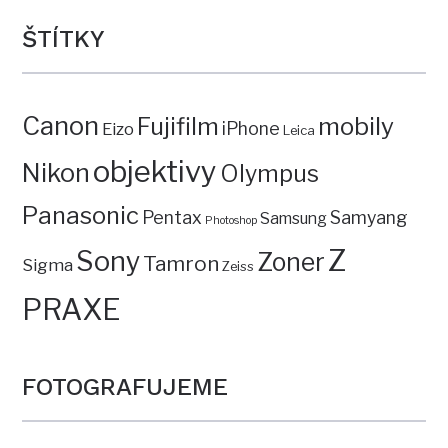
ŠTÍTKY
Canon
mobily
Fujifilm
iPhone
Eizo
Leica
objektivy
Nikon
Olympus
Panasonic
Pentax
Samyang
Samsung
Photoshop
Z
Sony
Zoner
Tamron
Sigma
Zeiss
PRAXE
FOTOGRAFUJEME