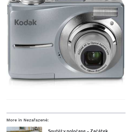
More in Nezařazené:
Soutěž v poločase – Začátek