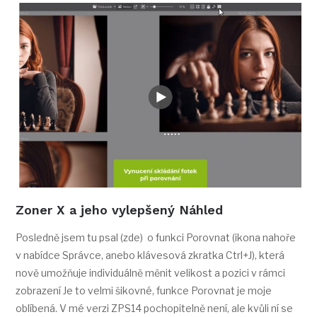
Zoner X a jeho vylepšený Náhled
Posledně jsem tu psal (zde) o funkci Porovnat (ikona nahoře
v nabídce Správce, anebo klávesová zkratka Ctrl+J), která
nově umožňuje individuálně měnit velikost a pozici v rámci
zobrazení Je to velmi šikovné, funkce Porovnat je moje
oblíbená. V mé verzi ZPS14 pochopitelně není, ale kvůli ní se