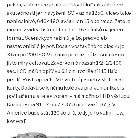
palce), stabilizace je ale jen “digitální” čili žádná, ve
skutečnosti jen navýšení ISO – až na 1250. Video také
není oslnivé, 640×480, avšak jen 15 oken/sec. Zato je
možno z videa tisknout od 1 do 16 snímků na jeden
formát. Scénických režimů je 16, předvoleb
nastavení bílé je pět. Dosah vestavěného blesku je
3,6 m při 200 ISO. V režimu prohlížení lze snímky do
jisté míry editovat. Závěrka má rozsah 1/2–1/1400
sec. LCD má úhlopříčku 6,1 cm, rozlišení 115 tisíc
pixelů. Přístroj má 16 MB vnitřní paměti a slot na SD
karty. Dodává se k němu kolébka pro komunikaci s
počítačem a s televizorem – má možnost HD výstupu.
Rozměry má 91.0 × 65.7 × 37.3 mm , váží 137 g. V
Americe bude stát 120 dolarů, tedy je to velmi “low,
low end”.