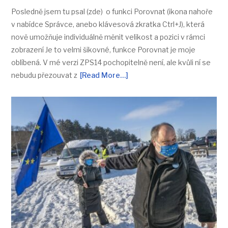
Posledně jsem tu psal (zde) o funkci Porovnat (ikona nahoře
v nabídce Správce, anebo klávesová zkratka Ctrl+J), která
nově umožňuje individuálně měnit velikost a pozici v rámci
zobrazení Je to velmi šikovné, funkce Porovnat je moje
oblíbená. V mé verzi ZPS14 pochopitelně není, ale kvůli ní se
nebudu přezouvat z
[Read More…]