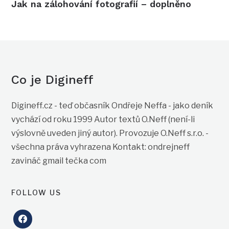
Jak na zálohování fotografií – doplněno
Co je Digineff
Digineff.cz - teď občasník Ondřeje Neffa - jako deník
vychází od roku 1999 Autor textů O.Neff (není-li
výslovně uveden jiný autor). Provozuje O.Neff s.r.o. -
všechna práva vyhrazena Kontakt: ondrejneff
zavináč gmail tečka com
FOLLOW US
facebook