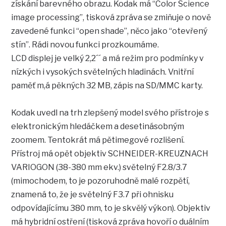
získání barevného obrazu. Kodak má “Color Science
image processing”, tisková zpráva se zmiňuje o nově
zavedené funkci “open shade”, něco jako “otevřený
stín”. Rádi novou funkci prozkoumáme.
LCD displej je velký 2,2´´ a má režim pro podmínky v
nízkých i vysokých světelných hladinách. Vnitřní
paměť m,á pěkných 32 MB, zápis na SD/MMC karty.
Kodak uvedl na trh zlepšený model svého přístroje s
elektronickým hledáčkem a desetinásobným
zoomem. Tentokrát má pětimegové rozlišení.
Přístroj má opět objektiv SCHNEIDER-KREUZNACH
VARIOGON (38-380 mm ekv.) světelný F2.8/3.7
(mimochodem, to je pozoruhodně malé rozpětí,
znamená to, že je světelný F3.7 při ohnisku
odpovídajícímu 380 mm, to je skvělý výkon). Objektiv
má hybridní ostření (tisková zpráva hovoří o duálním