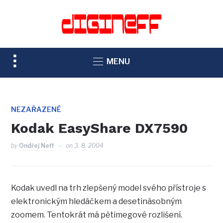
TOGGLE
MENU
SIDEBAR
&
NAVIGATION
NEZAŘAZENÉ
Kodak EasyShare DX7590
by
Ondřej Neff
on
3. 8. 2004
Kodak uvedl na trh zlepšený model svého přístroje s
elektronickým hledáčkem a desetinásobným
zoomem. Tentokrát má pětimegové rozlišení.