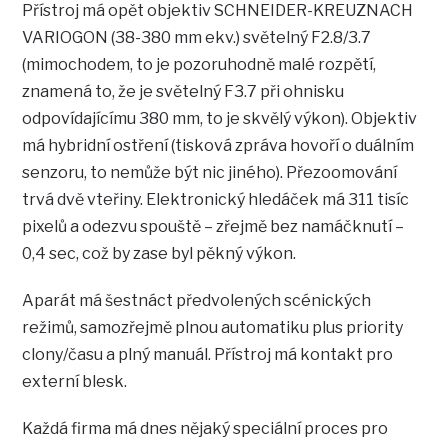
Přístroj má opět objektiv SCHNEIDER-KREUZNACH
VARIOGON (38-380 mm ekv.) světelný F2.8/3.7
(mimochodem, to je pozoruhodně malé rozpětí,
znamená to, že je světelný F3.7 při ohnisku
odpovídajícímu 380 mm, to je skvělý výkon). Objektiv
má hybridní ostření (tisková zpráva hovoří o duálním
senzoru, to nemůže být nic jiného). Přezoomování
trvá dvě vteřiny. Elektronický hledáček má 311 tisíc
pixelů a odezvu spouště – zřejmě bez namáčknutí –
0,4 sec, což by zase byl pěkný výkon.
Aparát má šestnáct předvolených scénických
režimů, samozřejmě plnou automatiku plus priority
clony/času a plný manuál. Přístroj má kontakt pro
externí blesk.
Každá firma má dnes nějaký speciální proces pro