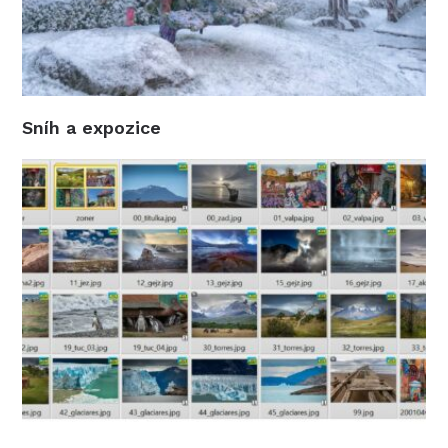
Sníh a expozice