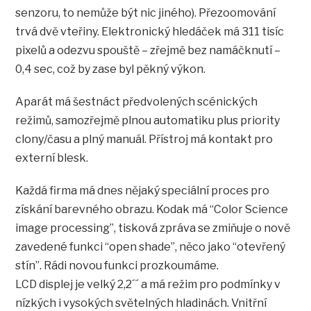
senzoru, to nemůže být nic jiného). Přezoomování
trvá dvě vteřiny. Elektronický hledáček má 311 tisíc
pixelů a odezvu spouště – zřejmě bez namáčknutí –
0,4 sec, což by zase byl pěkný výkon.
Aparát má šestnáct předvolených scénických
režimů, samozřejmě plnou automatiku plus priority
clony/času a plný manuál. Přístroj má kontakt pro
externí blesk.
Každá firma má dnes nějaký speciální proces pro
získání barevného obrazu. Kodak má “Color Science
image processing”, tisková zpráva se zmiňuje o nově
zavedené funkci “open shade”, něco jako “otevřený
stín”. Rádi novou funkci prozkoumáme.
LCD displej je velký 2,2´´ a má režim pro podmínky v
nízkých i vysokých světelných hladinách. Vnitřní