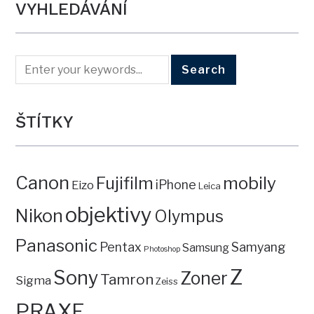
VYHLEDÁVÁNÍ
ŠTÍTKY
Canon
mobily
Fujifilm
iPhone
Eizo
Leica
objektivy
Nikon
Olympus
Panasonic
Pentax
Samyang
Samsung
Photoshop
Z
Sony
Zoner
Tamron
Sigma
Zeiss
PRAXE