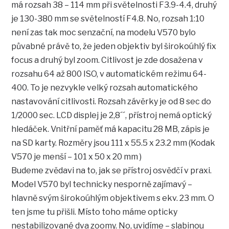
má rozsah 38 – 114 mm při světelnosti F3.9-4.4, druhý
je 130-380 mm se světelností F4.8. No, rozsah 1:10
není zas tak moc senzační, na modelu V570 bylo
půvabné právě to, že jeden objektiv byl širokoúhlý fix
focus a druhý byl zoom. Citlivost je zde dosažena v
rozsahu 64 až 800 ISO, v automatickém režimu 64-
400. To je nezvykle velký rozsah automatického
nastavování citlivosti. Rozsah závěrky je od 8 sec do
1/2000 sec. LCD displej je 2,8´´, přístroj nemá optický
hledáček. Vnitřní paměť má kapacitu 28 MB, zápis je
na SD karty. Rozměry jsou 111 x 55.5 x 23.2 mm (Kodak
V570 je menší – 101 x 50 x 20 mm )
Budeme zvědavi na to, jak se přístroj osvědčí v praxi.
Model V570 byl technicky nesporně zajímavý –
hlavně svým širokoúhlým objektivem s ekv. 23 mm. O
ten jsme tu přišli. Místo toho máme opticky
nestabilizované dva zoomy. No, uvidíme – slabinou