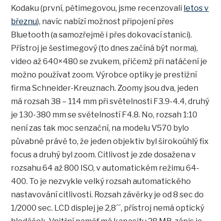
Kodaku (první, pětimegovou, jsme recenzovali
letos v
březnu
), navíc nabízí možnost připojení přes
Bluetooth (a samozřejmě i přes dokovací stanici).
Přístroj je šestimegový (to dnes začíná být norma),
video až 640×480 se zvukem, přičemž při natáčení je
možno používat zoom. Výrobce optiky je prestižní
firma Schneider-Kreuznach. Zoomy jsou dva, jeden
má rozsah 38 – 114 mm při světelnosti F3.9-4.4, druhý
je 130-380 mm se světelností F4.8. No, rozsah 1:10
není zas tak moc senzační, na modelu V570 bylo
půvabné právě to, že jeden objektiv byl širokoúhlý fix
focus a druhý byl zoom. Citlivost je zde dosažena v
rozsahu 64 až 800 ISO, v automatickém režimu 64-
400. To je nezvykle velký rozsah automatického
nastavování citlivosti. Rozsah závěrky je od 8 sec do
1/2000 sec. LCD displej je 2,8´´, přístroj nemá optický