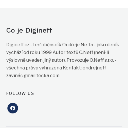
Co je Digineff
Digineff.cz - teď občasník Ondřeje Neffa - jako deník
vychází od roku 1999 Autor textů O.Neff (není-li
výslovně uveden jiný autor). Provozuje O.Neff s.r.o. -
všechna práva vyhrazena Kontakt: ondrejneff
zavináč gmail tečka com
FOLLOW US
facebook