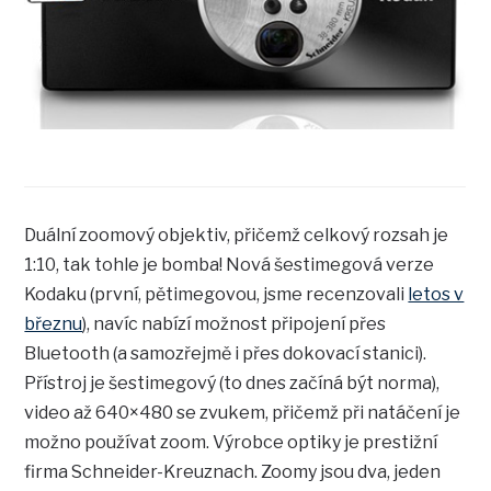
Duální zoomový objektiv, přičemž celkový rozsah je
1:10, tak tohle je bomba! Nová šestimegová verze
Kodaku (první, pětimegovou, jsme recenzovali
letos v
březnu
), navíc nabízí možnost připojení přes
Bluetooth (a samozřejmě i přes dokovací stanici).
Přístroj je šestimegový (to dnes začíná být norma),
video až 640×480 se zvukem, přičemž při natáčení je
možno používat zoom. Výrobce optiky je prestižní
firma Schneider-Kreuznach. Zoomy jsou dva, jeden