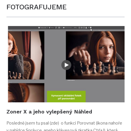
FOTOGRAFUJEME
Zoner X a jeho vylepšený Náhled
Posledně jsem tu psal (zde) o funkci Porovnat (ikona nahoře
v nabídce Správce, anebo klávesová zkratka Ctrl+J), která