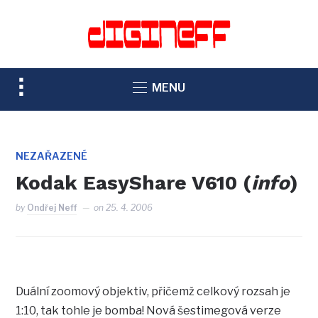
TOGGLE
MENU
SIDEBAR
&
NAVIGATION
NEZAŘAZENÉ
Kodak EasyShare V610 (
info
)
by
Ondřej Neff
on
25. 4. 2006
Duální zoomový objektiv, přičemž celkový rozsah je
1:10, tak tohle je bomba! Nová šestimegová verze