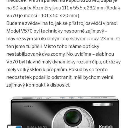
hledáček. Vnitřní paměť má kapacitu 28 MB, zápis je
na SD karty. Rozměry jsou 111 x 55.5 x 23.2 mm (Kodak
V570 je menší – 101 x 50 x 20 mm )
Budeme zvědavi na to, jak se přístroj osvědčí v praxi.
Model V570 byl technicky nesporně zajímavý –
hlavně svým širokoúhlým objektivem s ekv. 23 mm. O
ten jsme tu přišli. Místo toho máme opticky
nestabilizované dva zoomy. No, uvidíme – slabinou
V570 byl hlavně malý dynamický rozsah čipu, obrázky
měly velký sklon k přepalům. Pokud by se tento
nedostatek podařilo odstranit, měli bychom velmi
zajímavý kompakt k disposici.