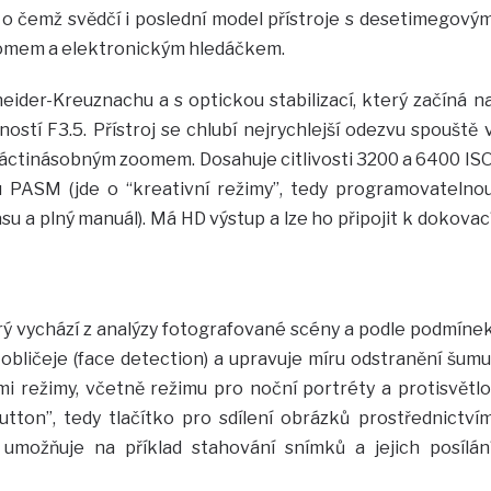
, o čemž svědčí i poslední model přístroje s desetimegový
omem a elektronickým hledáčkem.
eider-Kreuznachu a s optickou stabilizací, který začíná n
stí F3.5. Přístroj se chlubí nejrychlejší odezvu spouště 
tnáctinásobným zoomem. Dosahuje citlivosti 3200 a 6400 IS
mu PASM (jde o “kreativní režimy”, tedy programovatelno
asu a plný manuál). Má HD výstup a lze ho připojit k dokovac
rý vychází z analýzy fotografované scény a podle podmíne
 obličeje (face detection) a upravuje míru odstranění šumu
mi režimy, včetně režimu pro noční portréty a protisvětlo
tton”, tedy tlačítko pro sdílení obrázků prostřednictví
 umožňuje na příklad stahování snímků a jejich posílán