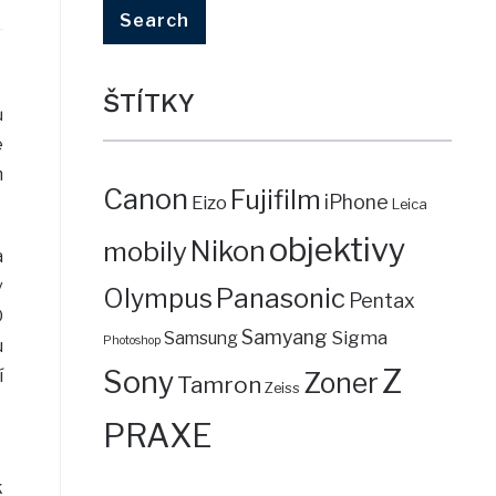
ŠTÍTKY
ů
é
m
Canon
Fujifilm
iPhone
Eizo
Leica
objektivy
mobily
Nikon
a
v
Panasonic
Olympus
Pentax
O
Samyang
Sigma
Samsung
Photoshop
u
Z
Sony
í
Zoner
Tamron
Zeiss
PRAXE
k