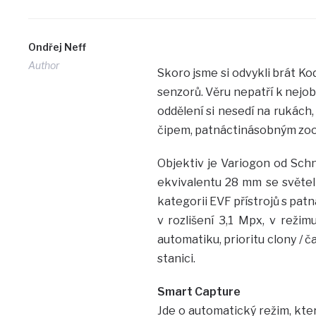
Ondřej Neff
Author
Skoro jsme si odvykli brát Ko
senzorů. Věru nepatří k nejo
oddělení si nesedí na rukách
čipem, patnáctinásobným zo
Objektiv je Variogon od Schn
ekvivalentu 28 mm se světelno
kategorii EVF přístrojů s pa
v rozlišení 3,1 Mpx, v reži
automatiku, prioritu clony / č
stanici.
Smart Capture
Jde o automatický režim, kte