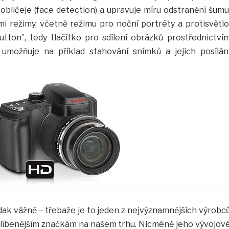
 obličeje (face detection) a upravuje míru odstranění šumu
mi režimy, včetně režimu pro noční portréty a protisvětlo
tton”, tedy tlačítko pro sdílení obrázků prostřednictví
 umožňuje na příklad stahování snímků a jejich posílán
dak vážně – třebaže je to jeden z nejvýznamnějších výrobc
blíbenějším značkám na našem trhu. Nicméně jeho vývojov