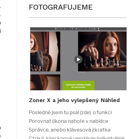
FOTOGRAFUJEME
.
.
m
í
Zoner X a jeho vylepšený Náhled
Posledně jsem tu psal (zde) o funkci
Porovnat (ikona nahoře v nabídce
ů
Správce, anebo klávesová zkratka
é
Ctrl+J), která nově umožňuje individuálně