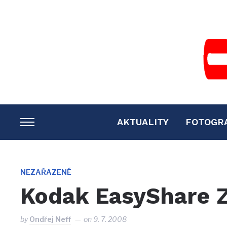
AKTUALITY
FOTOGR
TOGGLE
SIDEBAR
&
NAVIGATION
NEZAŘAZENÉ
Kodak EasyShare Z
by
Ondřej Neff
on
9. 7. 2008