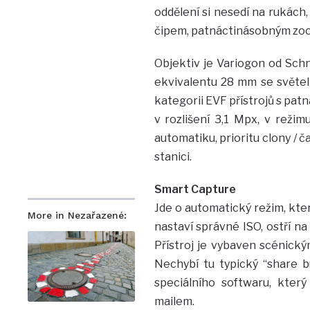
oddělení si nesedí na rukách
čipem, patnáctinásobným zo
Objektiv je Variogon od Schn
ekvivalentu 28 mm se světelno
kategorii EVF přístrojů s pa
v rozlišení 3,1 Mpx, v reži
automatiku, prioritu clony / č
stanici.
Smart Capture
Jde o automatický režim, kte
More in Nezařazené:
nastaví správné ISO, ostří na
Přístroj je vybaven scénický
Nechybí tu typický “share bu
speciálního softwaru, který
mailem.