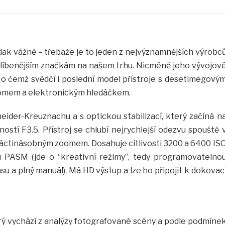
dak vážně – třebaže je to jeden z nejvýznamnějších výrobc
blíbenějším značkám na našem trhu. Nicméně jeho vývojov
, o čemž svědčí i poslední model přístroje s desetimegový
omem a elektronickým hledáčkem.
eider-Kreuznachu a s optickou stabilizací, který začíná n
stí F3.5. Přístroj se chlubí nejrychlejší odezvu spouště 
tnáctinásobným zoomem. Dosahuje citlivosti 3200 a 6400 IS
mu PASM (jde o “kreativní režimy”, tedy programovatelno
asu a plný manuál). Má HD výstup a lze ho připojit k dokovac
rý vychází z analýzy fotografované scény a podle podmíne