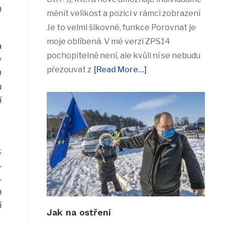
m
měnit velikost a pozici v rámci zobrazení
Je to velmi šikovné, funkce Porovnat je
moje oblíbená. V mé verzi ZPS14
a
pochopitelně není, ale kvůli ní se nebudu
v
přezouvat z
[Read More…]
O
u
í
k
.
.
m
í
Jak na ostření