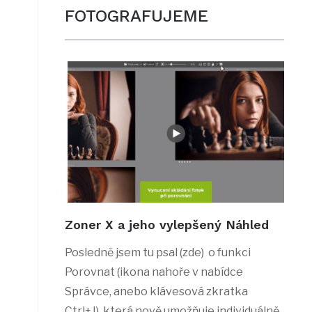
FOTOGRAFUJEME
Zoner X a jeho vylepšený Náhled
Posledně jsem tu psal (zde) o funkci
Porovnat (ikona nahoře v nabídce
Správce, anebo klávesová zkratka
Ctrl+J), která nově umožňuje individuálně