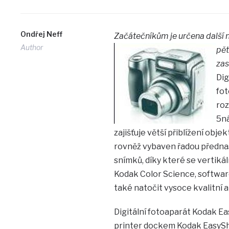
Ondřej Neff
Začátečníkům je určena další 
Author
pět
zas
Dig
fot
roz
5ná
zajišťuje větší přiblížení obje
rovněž vybaven řadou předna
snímků, díky které se vertiká
Kodak Color Science, softwa
také natočit vysoce kvalitní
Digitální fotoaparát Kodak E
printer dockem Kodak EasySha