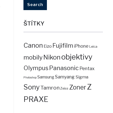
ŠTÍTKY
Canon
Fujifilm
iPhone
Eizo
Leica
objektivy
mobily
Nikon
Panasonic
Olympus
Pentax
Samyang
Sigma
Samsung
Photoshop
Z
Sony
Zoner
Tamron
Zeiss
PRAXE