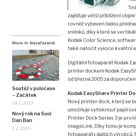
5ná
zajišťuje větší přiblížení obje
rovněž vybaven řadou předna
snímků, díky které se vertiká
Kodak Color Science, softwa
More in Nezařazené:
také natočit vysoce kvalitní
Digitální fotoaparát Kodak E
printer dockem Kodak EasySha
od března 2005 za doporučen
Soutěž v poločase
Kodak EasyShare Printer Do
– Začátek
Nový printer dock, který se b
14. 1. 2019
umožňuje vytisknout papírové
Nový rok na Suoi
Printer Dock Series 3 je prv
Dan Ban
ImageLink. Díky tomu je kompa
1. 1. 2019
fotoaparáty dalších výrobců. 