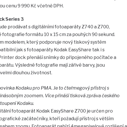
ou cenu 9 990 Kč včetně DPH.
ck Series 3
ude prodávat s digitálními fotoaparáty Z740 a Z700,
 fotografie formátu 10 x 15 cm za pouhých 90 sekund.
ním modelem, který podporuje nový tiskový systém
tibilní jak s fotoaparáty Kodak EasyShare tak i s
Printer dock přenáší snímky do připojeného počítače a
arátu. Výsledné fotografie mají zářivé barvy, jsou
 velmi dlouhou životnost.
novinka Kodaku pro PMA. Je to čteřmegový přístroj s
inásobným zoomem. Více přináší tisková zpráva českého
toupení Kodaku.
itální fotoaparát Kodak EasyShare Z700 je určen pro
ografické začátečníky, kteří požadují přístroj s větším
sahem zoomu. Fotoaparát nabízí 4megapixelové rozlišení a