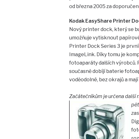
od března 2005 za doporučen
Kodak EasyShare Printer Do
Nový printer dock, který se b
umožňuje vytisknout papírové
Printer Dock Series 3 je prv
ImageLink. Díky tomu je kompa
fotoaparáty dalších výrobců. 
současně dobíjí baterie fotoap
voděodolné, bez okrajů a mají
Začátečníkům je určena další 
pět
zas
Dig
fot
roz