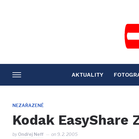
AKTUALITY
FOTOGR
TOGGLE
SIDEBAR
&
NAVIGATION
NEZAŘAZENÉ
Kodak EasyShare 
by
Ondřej Neff
on
9. 2. 2005