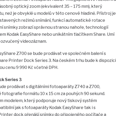
sobný optický zoom (ekvivalent 35 – 175 mm), který
ktu, než je obvyklé u modelů v této cenové hladině. Přístroj je
stavených režimů snímání, funkcí automatické rotace
lní snímky zobrazí správnou stranou nahoře, technologií
rem Kodak EasyShare nebo unikátním tlačítkem Share. Umí
 a ozvučený videozáznam.
asyShare Z700 se bude prodávat ve společném balení s
re Printer Dock Series 3. Na českém trhu bude k dispozici
ou cenu 9 990 Kč včetně DPH.
ck Series 3
ude prodávat s digitálními fotoaparáty Z740 a Z700,
 fotografie formátu 10 x 15 cm za pouhých 90 sekund.
ním modelem, který podporuje nový tiskový systém
tibilní jak s fotoaparáty Kodak EasyShare tak i s
Printer dock přenáší snímky do připojeného počítače a