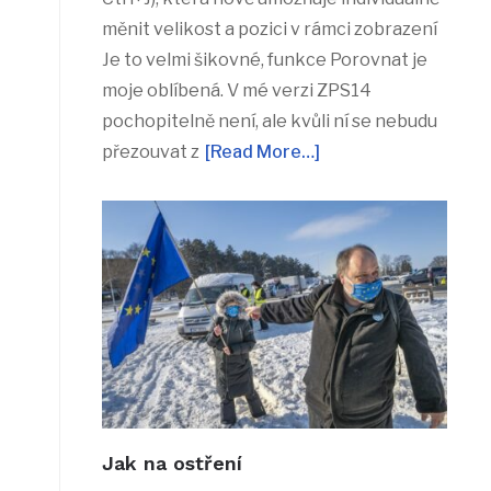
měnit velikost a pozici v rámci zobrazení
Je to velmi šikovné, funkce Porovnat je
moje oblíbená. V mé verzi ZPS14
pochopitelně není, ale kvůli ní se nebudu
přezouvat z
[Read More…]
Jak na ostření