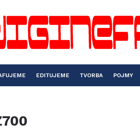
AFUJEME
EDITUJEME
TVORBA
POJMY
Z700