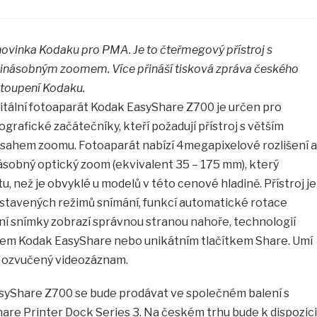
novinka Kodaku pro PMA. Je to čteřmegový přístroj s
inásobným zoomem. Více přináší tisková zpráva českého
toupení Kodaku.
itální fotoaparát Kodak EasyShare Z700 je určen pro
ografické začátečníky, kteří požadují přístroj s větším
sahem zoomu. Fotoaparát nabízí 4megapixelové rozlišení a
sobný optický zoom (ekvivalent 35 – 175 mm), který
ktu, než je obvyklé u modelů v této cenové hladině. Přístroj je
stavených režimů snímání, funkcí automatické rotace
lní snímky zobrazí správnou stranou nahoře, technologií
rem Kodak EasyShare nebo unikátním tlačítkem Share. Umí
 a ozvučený videozáznam.
asyShare Z700 se bude prodávat ve společném balení s
re Printer Dock Series 3. Na českém trhu bude k dispozici