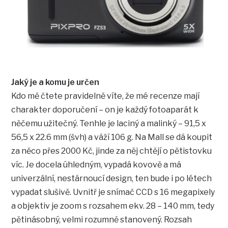
Jaký je a komu je určen
Kdo mě čtete pravidelně víte, že mé recenze mají
charakter doporučení – on je každý fotoaparát k
něčemu užitečný. Tenhle je laciný a malinký – 91,5 x
56,5 x 22.6 mm (švh) a váží 106 g. Na Mall se dá koupit
za něco přes 2000 Kč, jinde za něj chtějí o pětistovku
víc. Je docela úhledným, vypadá kovově a má
univerzální, nestárnoucí design, ten bude i po létech
vypadat slušivě. Uvnitř je snímač CCD s 16 megapixely
a objektiv je zoom s rozsahem ekv. 28 – 140 mm, tedy
pětinásobný, velmi rozumně stanovený. Rozsah