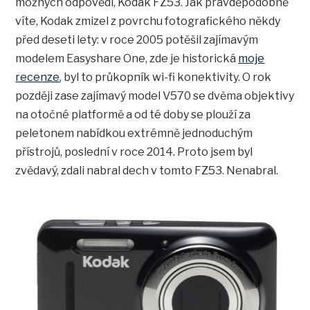
možných odpovědí, Kodak FZ53. Jak pravděpodobně
víte, Kodak zmizel z povrchu fotografického někdy
před deseti lety: v roce 2005 potěšil zajímavým
modelem Easyshare One, zde je historická
moje
recenze
, byl to průkopník wi-fi konektivity. O rok
později zase zajímavý model V570 se dvěma objektivy
na otočné platformě a od té doby se plouží za
peletonem nabídkou extrémně jednoduchým
přístrojů, poslední v roce 2014. Proto jsem byl
zvědavý, zdali nabral dech v tomto FZ53. Nenabral.