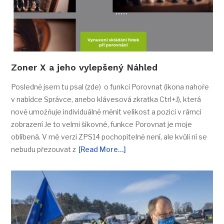
Zoner X a jeho vylepšený Náhled
Posledně jsem tu psal (zde) o funkci Porovnat (ikona nahoře
v nabídce Správce, anebo klávesová zkratka Ctrl+J), která
nově umožňuje individuálně měnit velikost a pozici v rámci
zobrazení Je to velmi šikovné, funkce Porovnat je moje
oblíbená. V mé verzi ZPS14 pochopitelně není, ale kvůli ní se
nebudu přezouvat z
[Read More…]