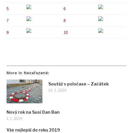
5
6
7
8
9
10
More in Nezařazené:
Soutěž v poločase – Začátek
14. 1. 2019
Nový rok na Suoi Dan Ban
1. 1. 2019
Vše nejlepší do roku 2019