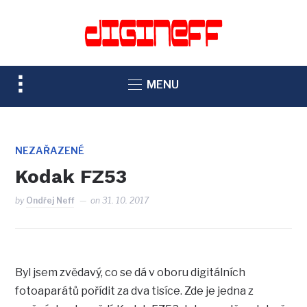
TOGGLE
MENU
SIDEBAR
&
NAVIGATION
NEZAŘAZENÉ
Kodak FZ53
by
Ondřej Neff
on
31. 10. 2017
Byl jsem zvědavý, co se dá v oboru digitálních
fotoaparátů pořídit za dva tisíce. Zde je jedna z