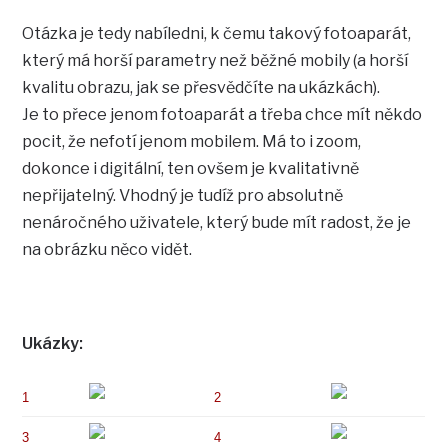
Otázka je tedy nabíledni, k čemu takový fotoaparát,
který má horší parametry než běžné mobily (a horší
kvalitu obrazu, jak se přesvědčíte na ukázkách).
Je to přece jenom fotoaparát a třeba chce mít někdo
pocit, že nefotí jenom mobilem. Má to i zoom,
dokonce i digitální, ten ovšem je kvalitativně
nepřijatelný. Vhodný je tudíž pro absolutně
nenáročného uživatele, který bude mít radost, že je
na obrázku něco vidět.
Ukázky:
1
2
3
4