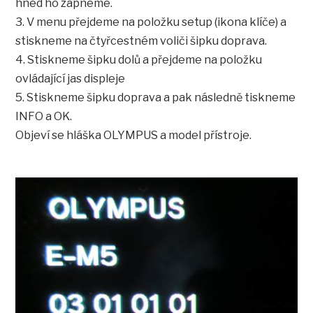
hned ho zapneme.
3. V menu přejdeme na položku setup (ikona klíče) a
stiskneme na čtyřcestném voliči šipku doprava.
4. Stiskneme šipku dolů a přejdeme na položku
ovládající jas displeje
5. Stiskneme šipku doprava a pak následně tiskneme
INFO a OK.
Objeví se hláška OLYMPUS a model přístroje.