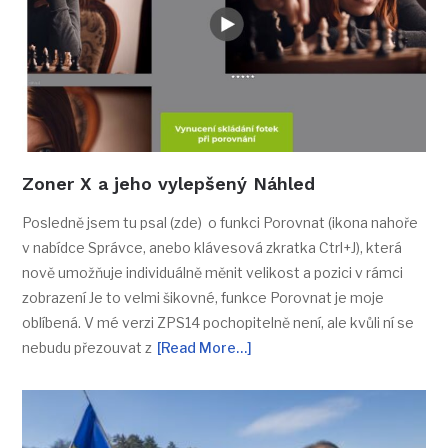
Zoner X a jeho vylepšený Náhled
Posledně jsem tu psal (zde) o funkci Porovnat (ikona nahoře
v nabídce Správce, anebo klávesová zkratka Ctrl+J), která
nově umožňuje individuálně měnit velikost a pozici v rámci
zobrazení Je to velmi šikovné, funkce Porovnat je moje
oblíbená. V mé verzi ZPS14 pochopitelně není, ale kvůli ní se
nebudu přezouvat z
[Read More…]