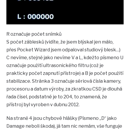
R označuje počet snímků
S počet záblesků (vidíte, že jsem blýskal jen málo,
přes Pocket Wizard jsem odpaloval studiový blesk…)
C nevíme, stejně jako nevíme V a L, kdežto písmeno U
označuje použití ultrasonického filtru (což je
prakticky počet zapnutí přístroje) a B je počet použití
stabilizace. Stránka 3 označuje sériová čísla kamery,
procesoru a datum výroby, za zkratkou CSD je dlouhá
řada čísel, podstatné je to 204, to znamená, že
přístroj byl vyroben v dubnu 2012.
Na straně 4 jsou chybové hlášky (Písmeno „D“ jako
Damage neboli škoda), já tam nic nemám, vše funguje