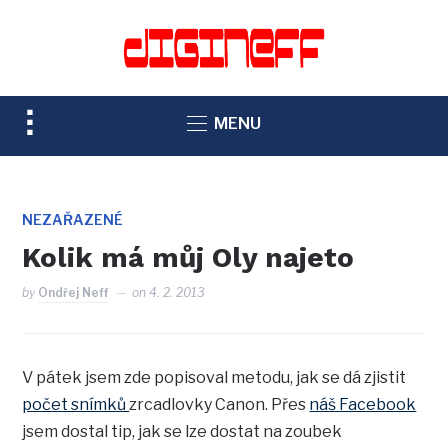
TOGGLE
MENU
SIDEBAR
&
NAVIGATION
NEZAŘAZENÉ
Kolik má můj Oly najeto
by
Ondřej Neff
on
4. 2. 2013
V pátek jsem zde popisoval metodu, jak se dá zjistit
počet snímků
zrcadlovky Canon. Přes
náš Facebook
jsem dostal tip, jak se lze dostat na zoubek