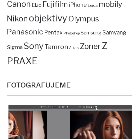
Canon
mobily
Fujifilm
iPhone
Eizo
Leica
objektivy
Nikon
Olympus
Panasonic
Pentax
Samyang
Samsung
Photoshop
Z
Sony
Zoner
Tamron
Sigma
Zeiss
PRAXE
FOTOGRAFUJEME