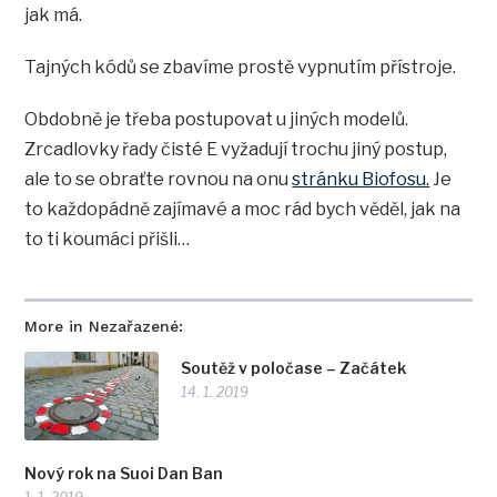
jak má.
Tajných kódů se zbavíme prostě vypnutím přístroje.
Obdobně je třeba postupovat u jiných modelů.
Zrcadlovky řady čisté E vyžadují trochu jiný postup,
ale to se obraťte rovnou na onu
stránku Biofosu.
Je
to každopádně zajímavé a moc rád bych věděl, jak na
to ti koumáci přišli…
More in Nezařazené:
Soutěž v poločase – Začátek
14. 1. 2019
Nový rok na Suoi Dan Ban