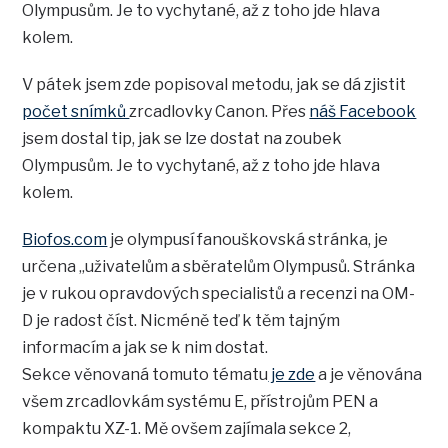
Olympusům. Je to vychytané, až z toho jde hlava
kolem.
V pátek jsem zde popisoval metodu, jak se dá zjistit
počet snímků
zrcadlovky Canon. Přes
náš Facebook
jsem dostal tip, jak se lze dostat na zoubek
Olympusům. Je to vychytané, až z toho jde hlava
kolem.
Biofos.com
je olympusí fanouškovská stránka, je
určena „uživatelům a sběratelům Olympusů. Stránka
je v rukou opravdových specialistů a recenzi na OM-
D je radost číst. Nicméně teď k těm tajným
informacím a jak se k nim dostat.
Sekce věnovaná tomuto tématu
je zde
a je věnována
všem zrcadlovkám systému E, přístrojům PEN a
kompaktu XZ-1. Mě ovšem zajímala sekce 2,