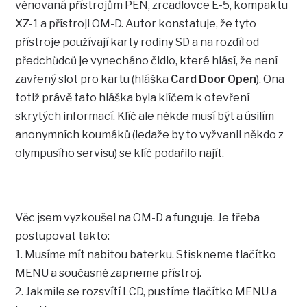
věnovaná přístrojům PEN, zrcadlovce E-5, kompaktu
XZ-1 a přístroji OM-D. Autor konstatuje, že tyto
přístroje používají karty rodiny SD a na rozdíl od
předchůdců je vynecháno čidlo, které hlásí, že není
zavřený slot pro kartu (hláška
Card Door Open
). Ona
totiž právě tato hláška byla klíčem k otevření
skrytých informací. Klíč ale někde musí být a úsilím
anonymních koumáků (ledaže by to vyžvanil někdo z
olympusího servisu) se klíč podařilo najít.
Věc jsem vyzkoušel na OM-D a funguje. Je třeba
postupovat takto:
1. Musíme mít nabitou baterku. Stiskneme tlačítko
MENU a současně zapneme přístroj.
2. Jakmile se rozsvítí LCD, pustíme tlačítko MENU a