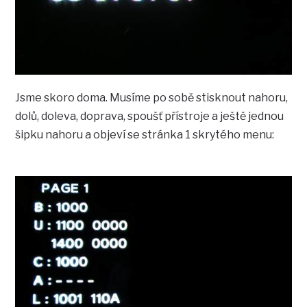
Jsme skoro doma. Musíme po sobě stisknout nahoru,
dolů, doleva, doprava, spoušť přístroje a ještě jednou
šipku nahoru a objeví se stránka 1 skrytého menu: