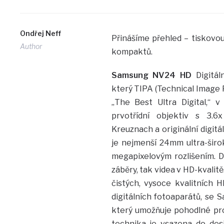
Ondřej Neff
Přinášíme přehled – tiskovo
Author
kompaktů.
Samsung NV24 HD
Digitá
který TIPA (Technical Image P
„The Best Ultra Digital,“ v
prvotřídní objektiv s 3.
Kreuznach a originální digit
je nejmenší 24mm ultra-širok
megapixelovým rozlišením. D
záběry, tak videa v HD-kvalitě
čistých, vysoce kvalitních 
digitálních fotoaparátů, se
který umožňuje pohodlné proh
technika je vsazena do desi