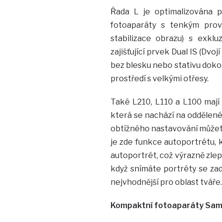
Řada L je optimalizována pro
fotoaparáty s tenkým prov
stabilizace obrazu) s exkluz
zajišťující prvek Dual IS (Dvoj
bez blesku nebo stativu doko
prostředí s velkými otřesy.
Také L210, L110 a L100 mají 
která se nachází na oddělené
obtížného nastavování můžete
je zde funkce autoportrétu, k
autoportrét, což výrazně zlepš
když snímáte portréty se zad
nejvhodnější pro oblast tváře.
Kompaktní fotoaparáty Sam