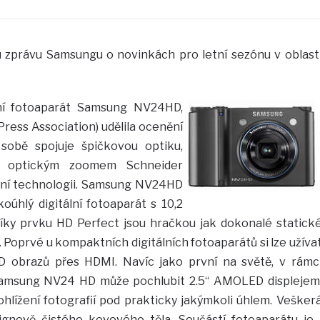
u zprávu Samsungu o novinkách pro letní sezónu v oblast
lní fotoaparát Samsung NV24HD,
ress Association) udělila ocenění
 sobě spojuje špičkovou optiku,
6x optickým zoomem Schneider
ální technologii. Samsung NV24HD
oúhlý digitální fotoaparát s 10,2
íky prvku HD Perfect jsou hračkou jak dokonalé statick
. Poprvé u kompaktních digitálních fotoaparátů si lze užíva
HD obrazů přes HDMI. Navíc jako první na světě, v rámc
 Samsung NV24 HD může pochlubit 2.5“ AMOLED displejem
lížení fotografií pod prakticky jakýmkoli úhlem. Vešker
gnově čistého kovového těla. Součástí fotoaparátu je 