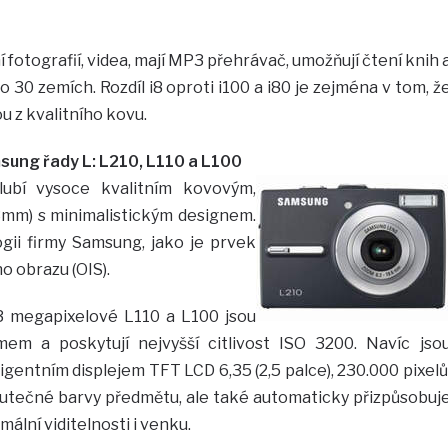
ní fotografií, videa, mají MP3 přehrávač, umožňují čtení knih 
 30 zemích. Rozdíl i8 oproti i100 a i80 je zejména v tom, ž
ou z kvalitního kovu.
ung řady L: L210, L110 a L100
lubí vysoce kvalitním kovovým,
3mm) s minimalistickým designem.
gii firmy Samsung, jako je prvek
o obrazu (OIS).
3 megapixelové L110 a L100 jsou
m a poskytují nejvyšší citlivost ISO 3200. Navíc jso
gentním displejem TFT LCD 6,35 (2,5 palce), 230.000 pixelů
utečné barvy předmětu, ale také automaticky přizpůsobuj
imální viditelnosti i venku.