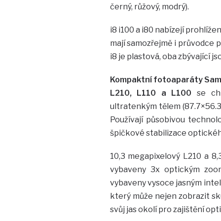
černý, růžový, modrý).
i8 i100 a i80 nabízejí prohlíže
mají samozřejmě i průvodce po
i8 je plastová, oba zbývající js
Kompaktní fotoaparáty Sams
L210, L110 a L100
se ch
ultratenkým tělem (87.7×56.
Používají působivou technolo
špičkové stabilizace optickéh
10,3 megapixelový L210 a 8,
vybaveny 3x optickým zoome
vybaveny vysoce jasným inteli
který může nejen zobrazit sk
svůj jas okolí pro zajištění opt