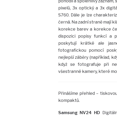
pohodlí a spolehlivý záznam, s
pixelů, 3x optický a 3x digi
S760. Dále je lze charakteri
černá. Na zadní straně mají kl
korekce barev a korekce če
dispozici popisy funkcí a 
poskytují krátké ale jas
fotografickou pomocí posk
nejlepší záběry (například, k
když se fotografuje při ne
všestranné kamery, které moh
Přinášíme přehled – tiskovo
kompaktů.
Samsung NV24 HD
Digitá