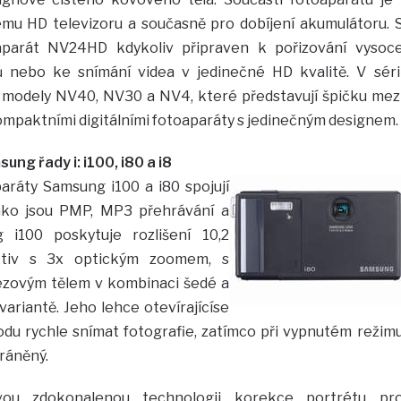
emu HD televizoru a současně pro dobíjení akumulátoru. 
aparát NV24HD kdykoliv připraven k pořizování vysoc
ů nebo ke snímání videa v jedinečné HD kvalitě. V séri
 modely NV40, NV30 a NV4, které představují špičku mez
ompaktními digitálními fotoaparáty s jedinečným designem.
g řady i: i100, i80 a i8
paráty Samsung i100 a i80 spojují
jako jsou PMP, MP3 přehrávání a
 i100 poskytuje rozlišení 10,2
ektiv s 3x optickým zoomem, s
zovým tělem v kombinaci šedé a
variantě. Jeho lehce otevírajícíse
du rychle snímat fotografie, zatímco při vypnutém režim
ráněný.
vou zdokonalenou technologii korekce portrétu pr