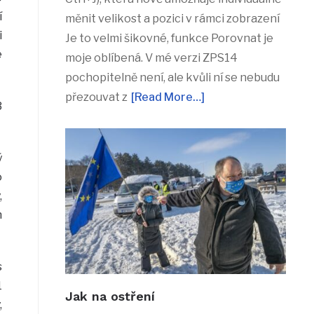
í
měnit velikost a pozici v rámci zobrazení
i
Je to velmi šikovné, funkce Porovnat je
e
moje oblíbená. V mé verzi ZPS14
pochopitelně není, ale kvůli ní se nebudu
přezouvat z
[Read More…]
3
ý
o
,
h
s
1
Jak na ostření
,