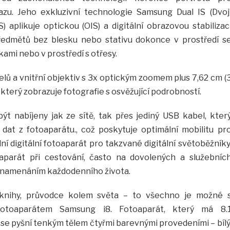
razu. Jeho exkluzivní technologie Samsung Dual IS (Dvoj
) aplikuje optickou (OIS) a digitální obrazovou stabilizac
ředmětů bez blesku nebo stativu dokonce v prostředí s
ami nebo v prostředí s otřesy.
lů a vnitřní objektiv s 3x optickým zoomem plus 7,62 cm (
 který zobrazuje fotografie s osvěžující podrobností.
t nabíjeny jak ze sítě, tak přes jediný USB kabel, kter
dat z fotoaparátu., což poskytuje optimální mobilitu pr
ní digitální fotoaparát pro takzvané digitální světoběžníky
toaparát při cestování, často na dovolených a služebníc
zaznamenáním každodenního života.
y, knihy, průvodce kolem světa – to všechno je možné 
 fotoaparátem Samsung i8. Fotoaparát, který má 8.
se pyšní tenkým tělem čtyřmi barevnými provedeními – bílý