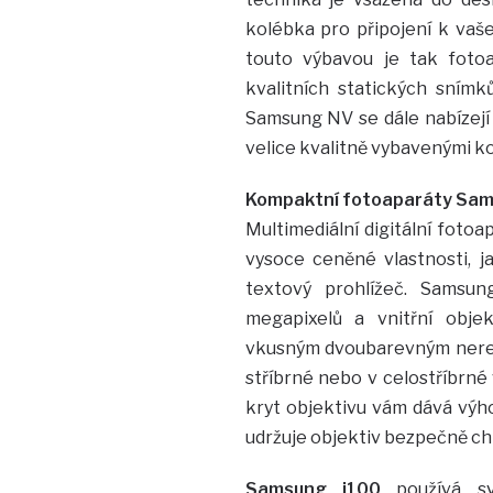
kolébka pro připojení k vaš
touto výbavou je tak foto
kvalitních statických snímk
Samsung NV se dále nabízejí
velice kvalitně vybavenými k
Kompaktní fotoaparáty Samsun
Multimediální digitální fotoa
vysoce ceněné vlastnosti, 
textový prohlížeč. Samsung
megapixelů a vnitřní obj
vkusným dvoubarevným nere
stříbrné nebo v celostříbrné 
kryt objektivu vám dává výho
udržuje objektiv bezpečně ch
Samsung i100
používá s