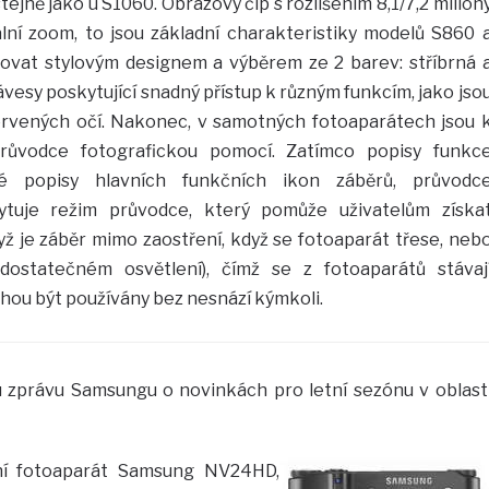
tejně jako u S1060. Obrazový čip s rozlišením 8,1/7,2 milión
tální zoom, to jsou základní charakteristiky modelů S860 
zovat stylovým designem a výběrem ze 2 barev: stříbrná 
ávesy poskytující snadný přístup k různým funkcím, jako jso
rvených očí. Nakonec, v samotných fotoaparátech jsou 
průvodce fotografickou pomocí. Zatímco popisy funkc
né popisy hlavních funkčních ikon záběrů, průvodc
ytuje režim průvodce, který pomůže uživatelům získa
dyž je záběr mimo zaostření, když se fotoaparát třese, neb
dostatečném osvětlení), čímž se z fotoaparátů stávaj
ou být používány bez nesnází kýmkoli.
u zprávu Samsungu o novinkách pro letní sezónu v oblast
lní fotoaparát Samsung NV24HD,