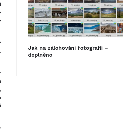
í
o
é
y
Jak na zálohování fotografií –
,
doplněno
v
m
,
a
í
é