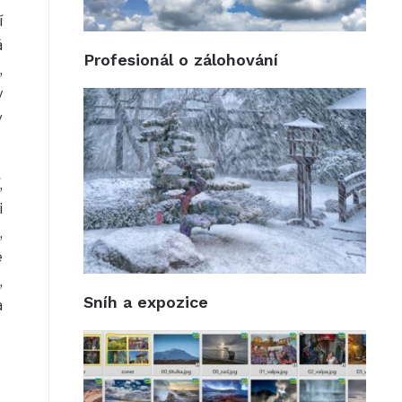
í
á
Profesionál o zálohování
,
y
v
,
i
,
e
,
Sníh a expozice
a