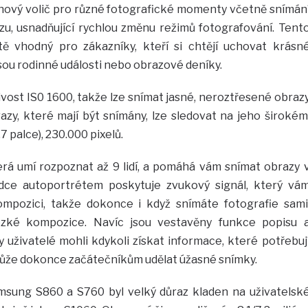
ový volič pro různé fotografické momenty včetně snímán
u, usnadňující rychlou změnu režimů fotografování. Tent
ště vhodný pro zákazníky, kteří si chtějí uchovat krásn
sou rodinné události nebo obrazové deníky.
vost IS0 1600, takže lze snímat jasné, neroztřesené obraz
azy, které mají být snímány, lze sledovat na jeho širokém
7 palce), 230.000 pixelů.
rá umí rozpoznat až 9 lidí, a pomáhá vám snímat obrazy 
odce autoportrétem poskytuje zvukový signál, který vá
mpozici, takže dokonce i když snímáte fotografie sami
zké kompozice. Navíc jsou vestavěny funkce popisu 
 uživatelé mohli kdykoli získat informace, které potřebuj
může dokonce začátečníkům udělat úžasné snímky.
amsung S860 a S760 byl velký důraz kladen na uživatelsk