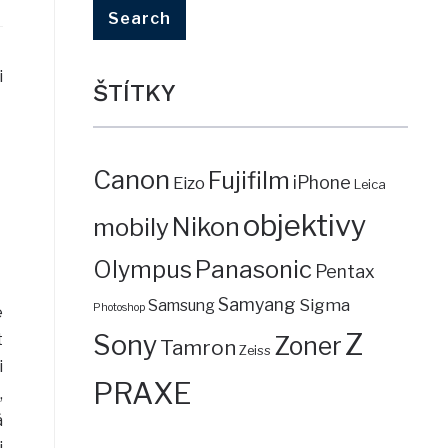
i
ŠTÍTKY
Canon
Fujifilm
iPhone
Eizo
Leica
objektivy
mobily
Nikon
Panasonic
Olympus
Pentax
Samyang
Sigma
Samsung
Photoshop
é
Z
Sony
t
Zoner
Tamron
Zeiss
i
PRAXE
,
á
i