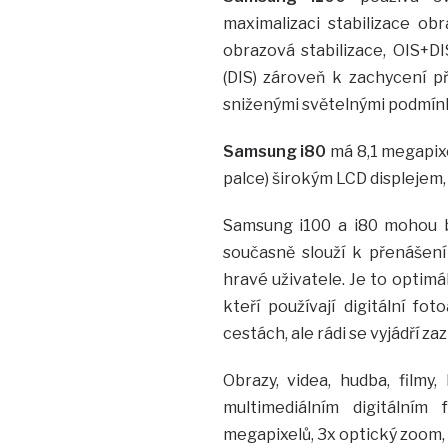
maximalizaci stabilizace ob
obrazová stabilizace, OIS+DIS
(DIS) zároveň k zachycení p
sniženými světelnými podmínk
Samsung i80
má 8,1 megapixe
palce) širokým LCD displejem,
Samsung i100 a i80 mohou bý
současně slouží k přenášení 
hravé uživatele. Je to optimál
kteří používají digitální fo
cestách, ale rádi se vyjádří 
Obrazy, videa, hudba, film
multimediálním digitálním
megapixelů, 3x optický zoom, 