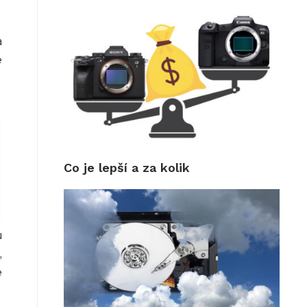
a
e
Co je lepší a za kolik
u
,
e