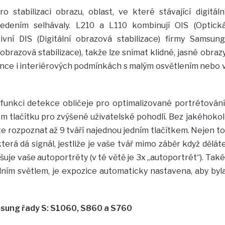
 stabilizaci obrazu, oblast, ve které stávající digitáln
edením selhávaly. L210 a L110 kombinují OIS (Optick
ivní DIS (Digitální obrazová stabilizace) firmy Samsung
í obrazová stabilizace), takže lze snímat klidné, jasné obraz
nce i interiérových podmínkách s malým osvětlením nebo 
funkci detekce obličeje pro optimalizované portrétování
m tlačítku pro zvýšené uživatelské pohodlí. Bez jakéhokol
 rozpoznat až 9 tváří najednou jedním tlačítkem. Nejen to
terá dá signál, jestliže je vaše tvář mimo záběr když dělát
uje vaše autoportréty (v té větě je 3x „autoportrét“). Také
ním světlem, je expozice automaticky nastavena, aby byl
sung řady S: S1060, S860 a S760