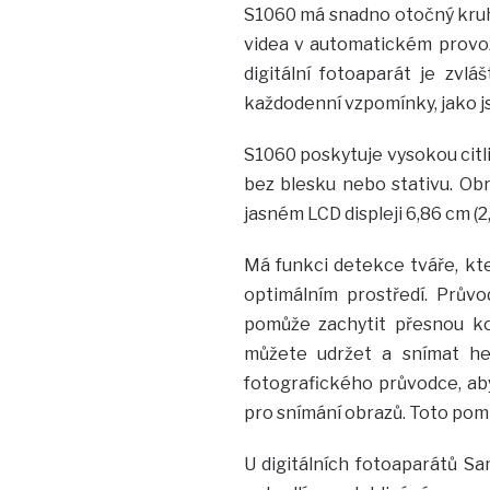
S1060 má snadno otočný kruh
videa v automatickém provoz
digitální fotoaparát je zvlá
každodenní vzpomínky, jako j
S1060 poskytuje vysokou citli
bez blesku nebo stativu. Obr
jasném LCD displeji 6,86 cm (2,
Má funkci detekce tváře, kte
optimálním prostředí. Prův
pomůže zachytit přesnou ko
můžete udržet a snímat he
fotografického průvodce, aby
pro snímání obrazů. Toto po
U digitálních fotoaparátů S