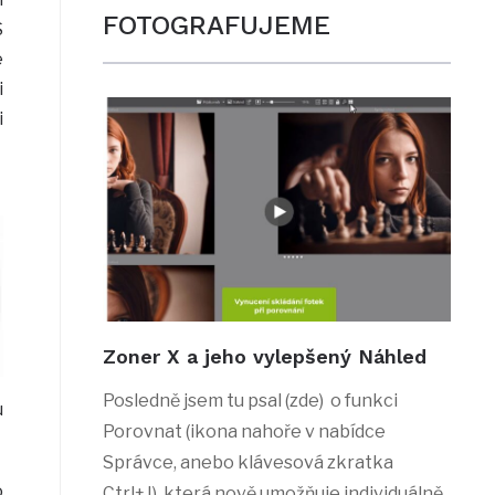
FOTOGRAFUJEME
S
e
i
i
Zoner X a jeho vylepšený Náhled
Posledně jsem tu psal (zde) o funkci
u
Porovnat (ikona nahoře v nabídce
Správce, anebo klávesová zkratka
o
Ctrl+J), která nově umožňuje individuálně