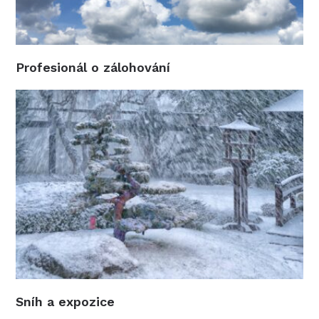
Profesionál o zálohování
Sníh a expozice