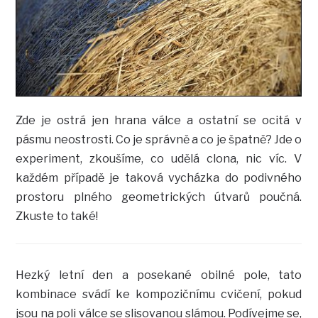
Zde je ostrá jen hrana válce a ostatní se ocitá v
pásmu neostrosti. Co je správně a co je špatně? Jde o
experiment, zkoušíme, co udělá clona, nic víc. V
každém případě je taková vycházka do podivného
prostoru plného geometrických útvarů poučná.
Zkuste to také!
Hezký letní den a posekané obilné pole, tato
kombinace svádí ke kompozičnímu cvičení, pokud
jsou na poli válce se slisovanou slámou. Podívejme se,