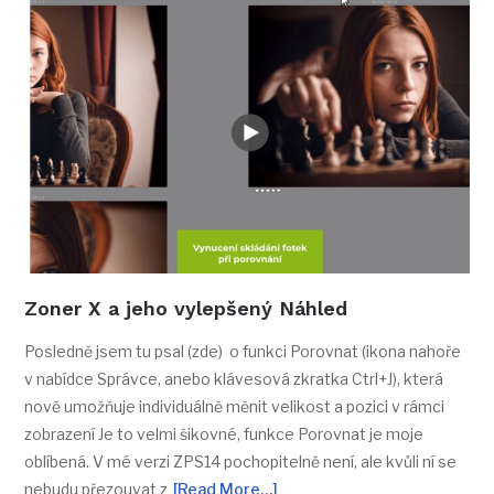
Zoner X a jeho vylepšený Náhled
Posledně jsem tu psal (zde) o funkci Porovnat (ikona nahoře
v nabídce Správce, anebo klávesová zkratka Ctrl+J), která
nově umožňuje individuálně měnit velikost a pozici v rámci
zobrazení Je to velmi šikovné, funkce Porovnat je moje
oblíbená. V mé verzi ZPS14 pochopitelně není, ale kvůli ní se
nebudu přezouvat z
[Read More…]