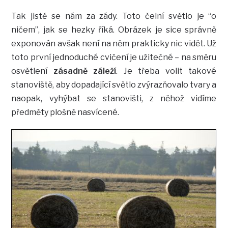
Tak jistě se nám za zády. Toto čelní světlo je “o
ničem”, jak se hezky říká. Obrázek je sice správně
exponován avšak není na něm prakticky nic vidět. Už
toto první jednoduché cvičení je užitečné – na směru
osvětlení
zásadně záleží
. Je třeba volit takové
stanoviště, aby dopadající světlo zvýrazňovalo tvary a
naopak, vyhýbat se stanovišti, z něhož vidíme
předměty plošně nasvícené.