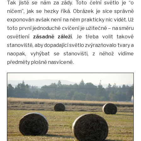
Tak jistě se nám za zády. Toto čelní světlo je “o
ničem”, jak se hezky říká. Obrázek je sice správně
exponován avšak není na něm prakticky nic vidět. Už
toto první jednoduché cvičení je užitečné – na směru
osvětlení
zásadně záleží
. Je třeba volit takové
stanoviště, aby dopadající světlo zvýrazňovalo tvary a
naopak, vyhýbat se stanovišti, z něhož vidíme
předměty plošně nasvícené.