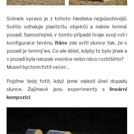
Snímek vpravo je z tohoto hlediska nejpůsobivější.
Světlo odhaluje plasticitu objektů a máme temné
pozadí. Samozřejmě, v tomto případě hraje svoji roli i
konfigurace terénu.
Ráno
zde svítí slunce tak, že v
pozadí je temný les. Co ale dělat, kdyby to bylo jinak a
v pozadí byla naopak vesnice nebo něco rozbitého?
Museli bychom fotit večer…
Pojďme tedy fotit, když jsme nalezli úhel dopadu
slunce. Zajímavé jsou experimenty s
lineární
kompozicí
: