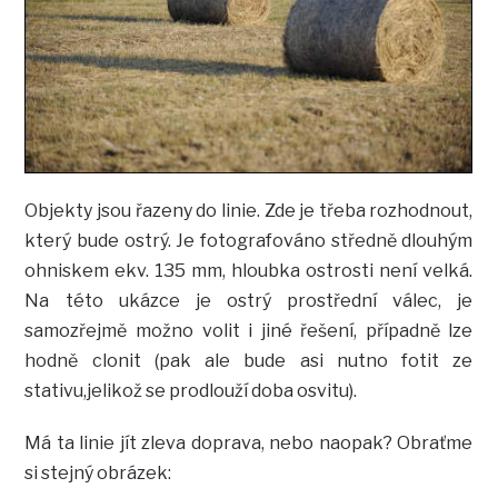
Objekty jsou řazeny do linie. Zde je třeba rozhodnout,
který bude ostrý. Je fotografováno středně dlouhým
ohniskem ekv. 135 mm, hloubka ostrosti není velká.
Na této ukázce je ostrý prostřední válec, je
samozřejmě možno volit i jiné řešení, případně lze
hodně clonit (pak ale bude asi nutno fotit ze
stativu,jelikož se prodlouží doba osvitu).
Má ta linie jít zleva doprava, nebo naopak? Obraťme
si stejný obrázek: