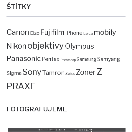
ŠTÍTKY
Canon
mobily
Fujifilm
iPhone
Eizo
Leica
objektivy
Nikon
Olympus
Panasonic
Pentax
Samyang
Samsung
Photoshop
Z
Sony
Zoner
Tamron
Sigma
Zeiss
PRAXE
FOTOGRAFUJEME