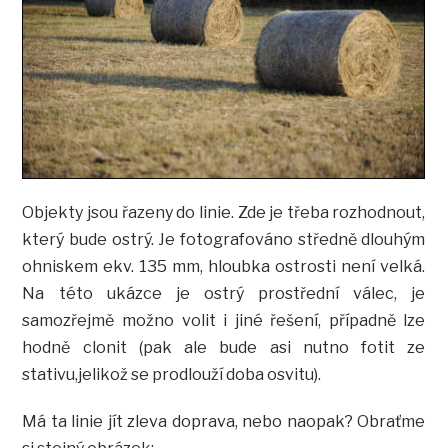
Objekty jsou řazeny do linie. Zde je třeba rozhodnout,
který bude ostrý. Je fotografováno středně dlouhým
ohniskem ekv. 135 mm, hloubka ostrosti není velká.
Na této ukázce je ostrý prostřední válec, je
samozřejmě možno volit i jiné řešení, případně lze
hodně clonit (pak ale bude asi nutno fotit ze
stativu,jelikož se prodlouží doba osvitu).
Má ta linie jít zleva doprava, nebo naopak? Obraťme