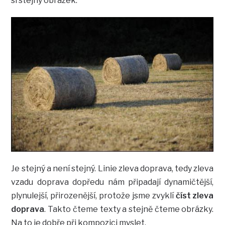
si stejný obrázek:
Je stejný a není stejný. Linie zleva doprava, tedy zleva
vzadu doprava dopředu nám připadají dynamičtější,
plynulejší, přirozenější, protože jsme zvyklí
číst zleva
doprava
. Takto čteme texty a stejně čteme obrázky.
Na to je dobře při kompozici myslet.