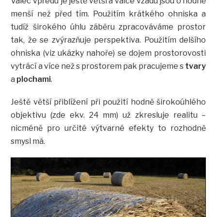
Válec vpředu je ještě větší a válce vzadu jsou o hodně
menší než před tím. Použitím krátkého ohniska a
tudíž širokého úhlu záběru zpracováváme prostor
tak, že se zvýrazňuje perspektiva. Použitím delšího
ohniska (viz ukázky nahoře) se dojem prostorovosti
vytrácí a více než s prostorem pak pracujeme s
tvary
a
plochami
.
Ještě větší přiblížení při použití hodně širokoúhlého
objektivu (zde ekv. 24 mm) už zkresluje realitu –
nicméně pro určité výtvarné efekty to rozhodně
smysl má.