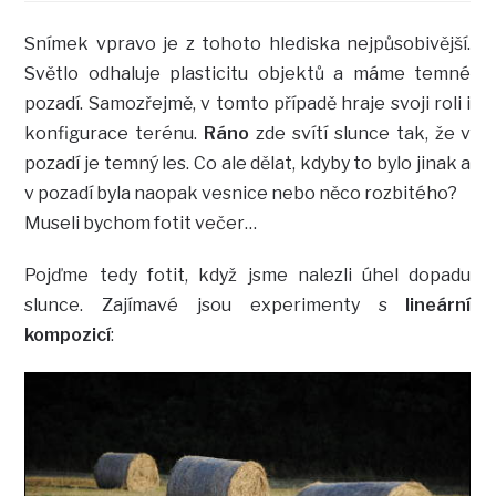
Snímek vpravo je z tohoto hlediska nejpůsobivější.
Světlo odhaluje plasticitu objektů a máme temné
pozadí. Samozřejmě, v tomto případě hraje svoji roli i
konfigurace terénu.
Ráno
zde svítí slunce tak, že v
pozadí je temný les. Co ale dělat, kdyby to bylo jinak a
v pozadí byla naopak vesnice nebo něco rozbitého?
Museli bychom fotit večer…
Pojďme tedy fotit, když jsme nalezli úhel dopadu
slunce. Zajímavé jsou experimenty s
lineární
kompozicí
: