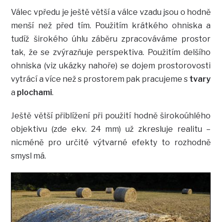
Válec vpředu je ještě větší a válce vzadu jsou o hodně
menší než před tím. Použitím krátkého ohniska a
tudíž širokého úhlu záběru zpracováváme prostor
tak, že se zvýrazňuje perspektiva. Použitím delšího
ohniska (viz ukázky nahoře) se dojem prostorovosti
vytrácí a více než s prostorem pak pracujeme s
tvary
a
plochami
.
Ještě větší přiblížení při použití hodně širokoúhlého
objektivu (zde ekv. 24 mm) už zkresluje realitu –
nicméně pro určité výtvarné efekty to rozhodně
smysl má.