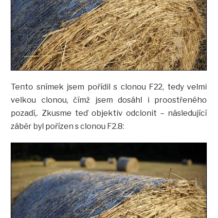
Tento snímek jsem pořídil s clonou F22, tedy velmi
velkou clonou, čímž jsem dosáhl i proostřeného
pozadí,. Zkusme teď objektiv odclonit – následující
záběr byl pořízen s clonou F2.8: