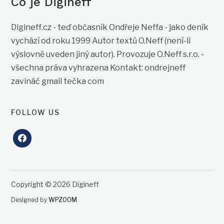
Co je Digineff
Digineff.cz - teď občasník Ondřeje Neffa - jako deník
vychází od roku 1999 Autor textů O.Neff (není-li
výslovně uveden jiný autor). Provozuje O.Neff s.r.o. -
všechna práva vyhrazena Kontakt: ondrejneff
zavináč gmail tečka com
FOLLOW US
facebook
Copyright © 2026 Digineff
Designed by
WPZOOM