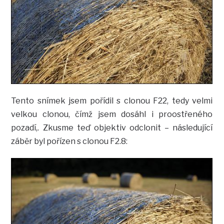
Tento snímek jsem pořídil s clonou F22, tedy velmi
velkou clonou, čímž jsem dosáhl i proostřeného
pozadí,. Zkusme teď objektiv odclonit – následující
záběr byl pořízen s clonou F2.8: