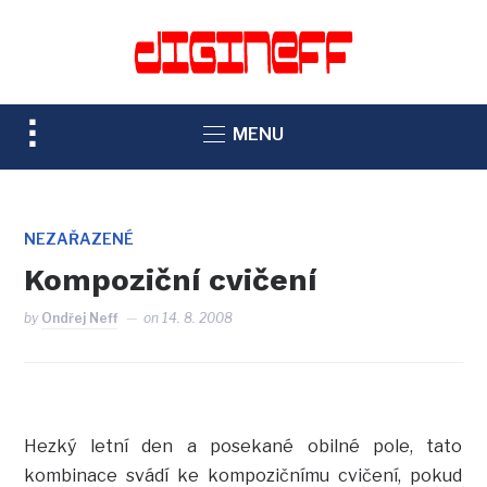
TOGGLE
MENU
SIDEBAR
&
NAVIGATION
NEZAŘAZENÉ
Kompoziční cvičení
by
Ondřej Neff
on
14. 8. 2008
Hezký letní den a posekané obilné pole, tato
kombinace svádí ke kompozičnímu cvičení, pokud