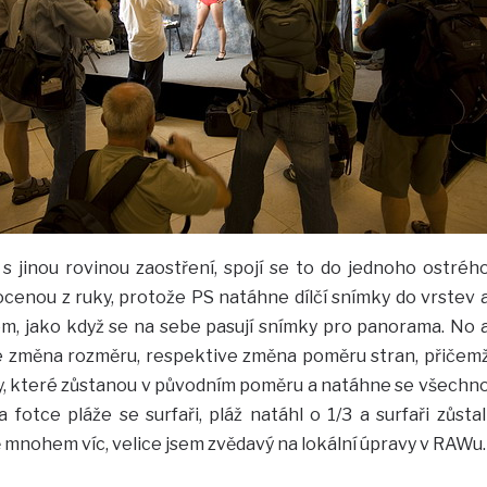
 s jinou rovinou zaostření, spojí se to do jednoho ostréh
 focenou z ruky, protože PS natáhne dílčí snímky do vrstev 
, jako když se na sebe pasují snímky pro panorama. No 
e změna rozměru, respektive změna poměru stran, přičem
ty, které zůstanou v původním poměru a natáhne se všechn
fotce pláže se surfaři, pláž natáhl o 1/3 a surfaři zůstal
 mnohem víc, velice jsem zvědavý na lokální úpravy v RAWu.