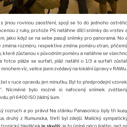
 s jinou rovinou zaostření, spojí se to do jednoho ostréh
 focenou z ruky, protože PS natáhne dílčí snímky do vrstev 
, jako když se na sebe pasují snímky pro panorama. No 
e změna rozměru, respektive změna poměru stran, přičem
ty, které zůstanou v původním poměru a natáhne se všechn
fotce pláže se surfaři, pláž natáhl o 1/3 a surfaři zůstal
 mnohem víc, velice jsem zvědavý na lokální úpravy v RAWu.
žel v ruce opravdu jen minutku. Byl to předprodejní vzorek
m”. Nicméně bylo možné si nafocený snímek zvětšen
avdu, při 6400 ISO žádný šum.
ý rozruch a po právu! Na stánku Panasonicu byly tři kusy
, druhý z Rumunska, třetí byl zdejší. Maličký sympatick
lektronický hledáček
je skvělý
, je to úplně něco jiného, než n