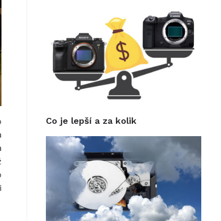
Co je lepší a za kolik
o
a
a
ž
o
i