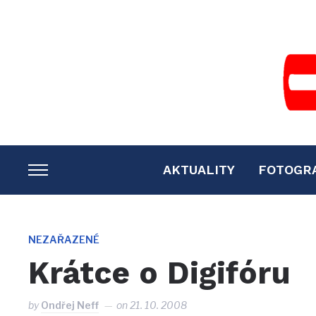
AKTUALITY
FOTOGR
TOGGLE
SIDEBAR
&
NAVIGATION
NEZAŘAZENÉ
Krátce o Digifóru
by
Ondřej Neff
on
21. 10. 2008