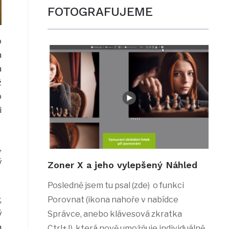
FOTOGRAFUJEME
o
a
a
ž
o
i
,
ý
Zoner X a jeho vylepšený Náhled
Posledně jsem tu psal (zde) o funkci
,
Porovnat (ikona nahoře v nabídce
ý
Správce, anebo klávesová zkratka
a
Ctrl+J), která nově umožňuje individuálně