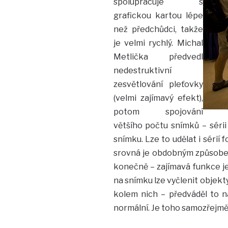
spolupracuje s
grafickou kartou lépe
než předchůdci, takže
je velmi rychlý. Michal
Metlička předvedl
nedestruktivní
zesvětlování pleťovky
(velmi zajímavý efekt),
potom spojování
většího počtu snímků – sérii
snímku. Lze to udělat i sérií
srovná je obdobným způsobem
konečně – zajímavá funkce j
na snímku lze vyčlenit objek
kolem nich – předváděl to na 
normální. Je toho samozřejmě