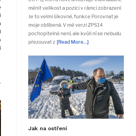
o
měnit velikost a pozici v rámci zobrazení
i
Je to velmi šikovné, funkce Porovnat je
u
moje oblíbená. V mé verzi ZPS14
l
pochopitelně není, ale kvůli ní se nebudu
o
přezouvat z
[Read More…]
í
.
Jak na ostření