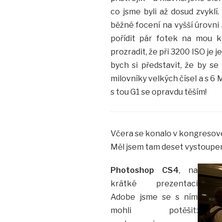
co jsme byli až dosud zvyklí
běžné focení na vyšší úrovni 
pořídit pár fotek na mou k
prozradit, že při 3200 ISO je
bych si představit, že by se
milovníky velkých čísel a s 6 
s tou G1 se opravdu těším!
Včera se konalo v kongresové
Měl jsem tam deset vystoupení
Photoshop CS4
, na
krátké prezentaci
Adobe jsme se s ním
mohli potěšit: