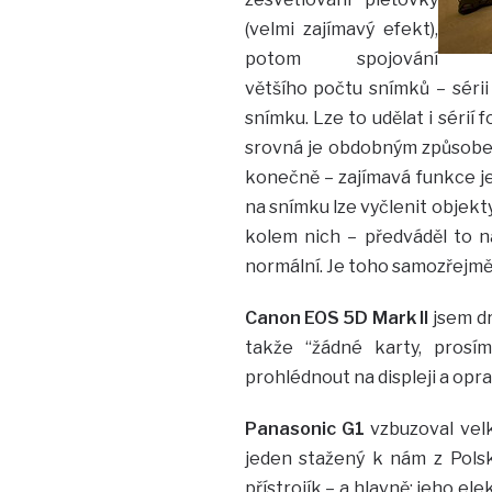
(velmi zajímavý efekt),
potom spojování
většího počtu snímků – sérii
snímku. Lze to udělat i sérií
srovná je obdobným způsobem
konečně – zajímavá funkce j
na snímku lze vyčlenit objek
kolem nich – předváděl to na 
normální. Je toho samozřejmě
Canon EOS 5D Mark II
jsem dr
takže “žádné karty, prosí
prohlédnout na displeji a opr
Panasonic G1
vzbuzoval velk
jeden stažený k nám z Polska
přístrojík – a hlavně: jeho e