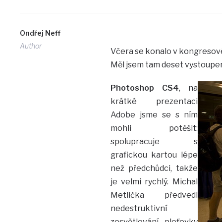
Ondřej Neff
Author
Včera se konalo v kongresové
Měl jsem tam deset vystoupení
Photoshop CS4
, na
krátké prezentaci
Adobe jsme se s ním
mohli potěšit:
spolupracuje s
grafickou kartou lépe
než předchůdci, takže
je velmi rychlý. Michal
Metlička předvedl
nedestruktivní
zesvětlování pleťovky