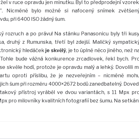
žel v ruce opravdu jen minutku. Byl to předprodejní vzorek
m”. Nicméně bylo možné si nafocený snímek zvětšen
avdu, při 6400 ISO žádný šum.
ý rozruch a po právu! Na stánku Panasonicu byly tři kusy
, druhý z Rumunska, třetí byl zdejší. Maličký sympatick
lektronický hledáček
je skvělý
, je to úplně něco jiného, než n
. Tohle bude vážná konkurence zrcadlovek, řekl bych. Pr
se skvěle hodí, protože je opravdu malý a lehký. Dovolili m
artu oproti příslibu, že je nezveřejním – nicméně moh
 jejich šum při rozměru 4000×2672 bodů zanedbatelný. Doved
 takový přístroj vyráběl ve dvou variantách, s 11 Mpx pr
Mpx pro milovníky kvalitních fotografií bez šumu. Na setkán