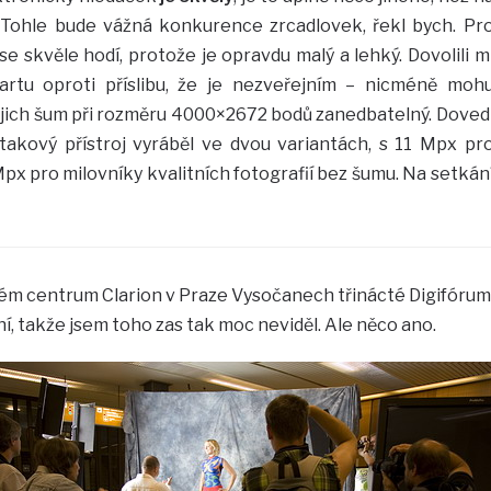
. Tohle bude vážná konkurence zrcadlovek, řekl bych. Pr
se skvěle hodí, protože je opravdu malý a lehký. Dovolili m
artu oproti příslibu, že je nezveřejním – nicméně moh
 jejich šum při rozměru 4000×2672 bodů zanedbatelný. Doved
 takový přístroj vyráběl ve dvou variantách, s 11 Mpx pr
Mpx pro milovníky kvalitních fotografií bez šumu. Na setkán
m centrum Clarion v Praze Vysočanech třinácté Digifórum
, takže jsem toho zas tak moc neviděl. Ale něco ano.