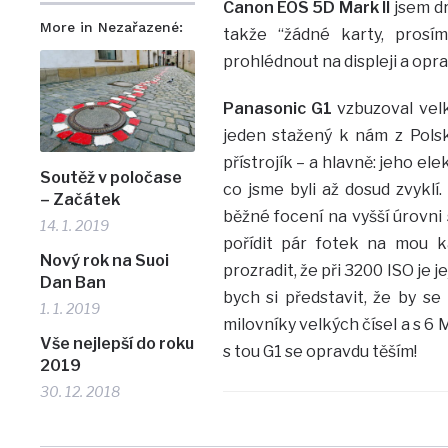
Canon EOS 5D Mark II
jsem dr
More in Nezařazené:
takže “žádné karty, prosí
prohlédnout na displeji a opr
Panasonic G1
vzbuzoval velk
jeden stažený k nám z Polska
přístrojík – a hlavně: jeho e
Soutěž v poločase
co jsme byli až dosud zvyklí
– Začátek
běžné focení na vyšší úrovni 
14. 1. 2019
pořídit pár fotek na mou k
Nový rok na Suoi
prozradit, že při 3200 ISO je
Dan Ban
bych si představit, že by se
1. 1. 2019
milovníky velkých čísel a s 6 
Vše nejlepší do roku
s tou G1 se opravdu těším!
2019
30. 12. 2018