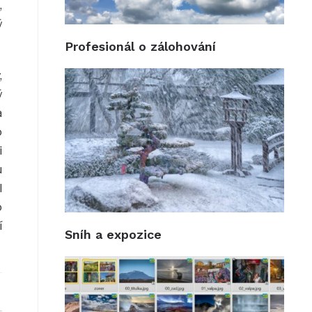
,
ý
Profesionál o zálohování
,
ý
a
o
i
u
l
o
í
Sníh a expozice