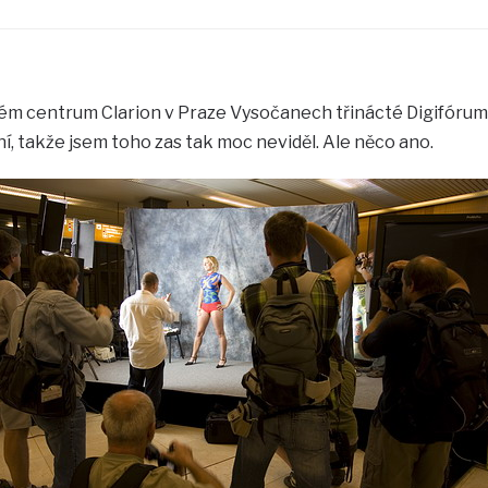
m centrum Clarion v Praze Vysočanech třinácté Digifórum
, takže jsem toho zas tak moc neviděl. Ale něco ano.