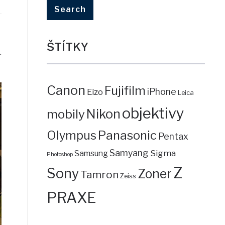
ŠTÍTKY
.
Canon
Fujifilm
iPhone
Eizo
Leica
objektivy
mobily
Nikon
Panasonic
Olympus
Pentax
Samyang
Sigma
Samsung
Photoshop
Z
Sony
Zoner
Tamron
Zeiss
PRAXE