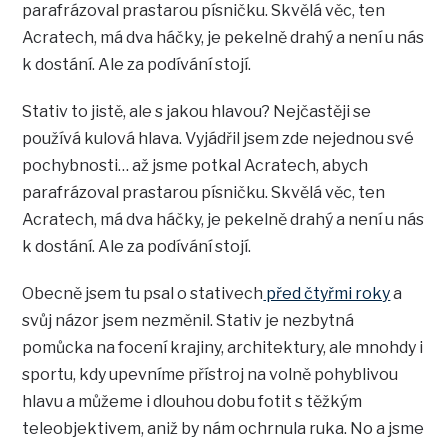
parafrázoval prastarou písničku. Skvělá věc, ten
Acratech, má dva háčky, je pekelně drahý a není u nás
k dostání. Ale za podívání stojí.
Stativ to jistě, ale s jakou hlavou? Nejčastěji se
používá kulová hlava. Vyjádřil jsem zde nejednou své
pochybnosti… až jsme potkal Acratech, abych
parafrázoval prastarou písničku. Skvělá věc, ten
Acratech, má dva háčky, je pekelně drahý a není u nás
k dostání. Ale za podívání stojí.
Obecně jsem tu psal o stativech
před čtyřmi roky
a
svůj názor jsem nezměnil. Stativ je nezbytná
pomůcka na focení krajiny, architektury, ale mnohdy i
sportu, kdy upevníme přístroj na volně pohyblivou
hlavu a můžeme i dlouhou dobu fotit s těžkým
teleobjektivem, aniž by nám ochrnula ruka. No a jsme