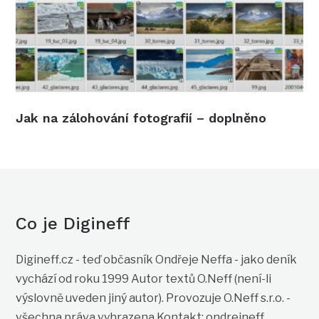
Jak na zálohování fotografií – doplněno
Co je Digineff
Digineff.cz - teď občasník Ondřeje Neffa - jako deník
vychází od roku 1999 Autor textů O.Neff (není-li
výslovně uveden jiný autor). Provozuje O.Neff s.r.o. -
všechna práva vyhrazena Kontakt: ondrejneff