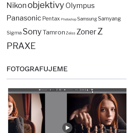
objektivy
Nikon
Olympus
Panasonic
Pentax
Samyang
Samsung
Photoshop
Z
Sony
Zoner
Tamron
Sigma
Zeiss
PRAXE
FOTOGRAFUJEME