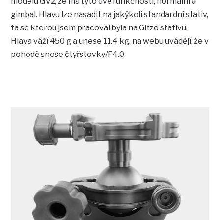
modelu GV2, že má tyto dvě funkčnosti, normální a
gimbal. Hlavu lze nasadit na jakýkoli standardní stativ,
ta se kterou jsem pracoval byla na Gitzo stativu.
Hlava váží 450 g a unese 11.4 kg, na webu uvádějí, že v
pohodě snese čtyřstovky/F4.0.