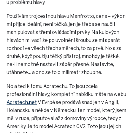
u problému hlavy.
Používám trojcestnou hlavu Manfrotto, cena – výkon
mi přijde ideální, není těžká, jen je třeba se naučit
manipulovat s třemi ovládacími prvky. Na kulových
hlavách mi vadí, že po uvolnění šroubu se mi aparát
rozhodí ve všech třech směrech, to za prvé. No a za
druhé, když použiju těžký přístroj, mnohdy je těžké,
ne-li nemožné nastavit záběr přesně. Nastavíte,
utáhnete… a ono se to o milimetr zhoupne.
No a teď k tomu Acratechu. To jsou zcela
profesionální hlavy, kompletní nabídku máte na webu
Acratech.net
V Evrpě se prodává snad jen v Anglii,
Holandsku a někde v Německu, ten model, který jsem
měl v ruce, připutoval až z domoviny výrobce, tedy z
Ameriky. Je to model Acratech GV2. Toto jsou jejich