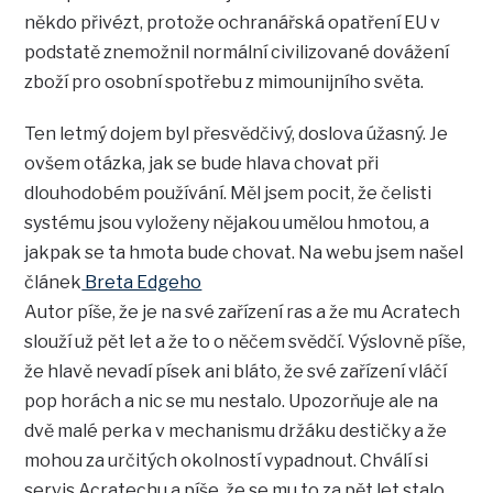
někdo přivézt, protože ochranářská opatření EU v
podstatě znemožnil normální civilizované dovážení
zboží pro osobní spotřebu z mimounijního světa.
Ten letmý dojem byl přesvědčivý, doslova úžasný. Je
ovšem otázka, jak se bude hlava chovat při
dlouhodobém používání. Měl jsem pocit, že čelisti
systému jsou vyloženy nějakou umělou hmotou, a
jakpak se ta hmota bude chovat. Na webu jsem našel
článek
Breta Edgeho
Autor píše, že je na své zařízení ras a že mu Acratech
slouží už pět let a že to o něčem svědčí. Výslovně píše,
že hlavě nevadí písek ani bláto, že své zařízení vláčí
pop horách a nic se mu nestalo. Upozorňuje ale na
dvě malé perka v mechanismu držáku destičky a že
mohou za určitých okolností vypadnout. Chválí si
servis Acratechu a píše, že se mu to za pět let stalo