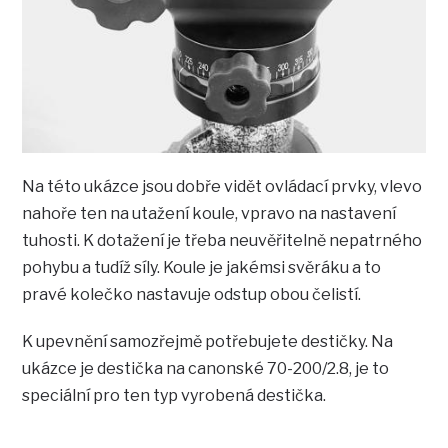
Na této ukázce jsou dobře vidět ovládací prvky, vlevo
nahoře ten na utažení koule, vpravo na nastavení
tuhosti. K dotažení je třeba neuvěřitelně nepatrného
pohybu a tudíž síly. Koule je jakémsi svěráku a to
pravé kolečko nastavuje odstup obou čelistí.
K upevnění samozřejmě potřebujete destičky. Na
ukázce je destička na canonské 70-200/2.8, je to
speciální pro ten typ vyrobená destička.