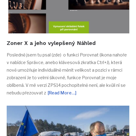
Zoner X a jeho vylepšený Náhled
Posledně jsem tu psal (zde) o funkci Porovnat (ikona nahoře
v nabídce Správce, anebo klávesová zkratka Ctrl+J), která
nově umožňuje individuálně měnit velikost a pozici v rámci
zobrazení Je to velmi šikovné, funkce Porovnat je moje
oblíbená. V mé verzi ZPS14 pochopitelně není, ale kvůli ní se
nebudu přezouvat z
[Read More…]