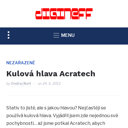
TOGGLE
MENU
SIDEBAR
&
NAVIGATION
NEZAŘAZENÉ
Kulová hlava Acratech
by
Ondřej Neff
on
24. 6. 2012
Stativ to jistě, ale s jakou hlavou? Nejčastěji se
používá kulová hlava. Vyjádřil jsem zde nejednou své
pochybnosti… až jsme potkal Acratech, abych