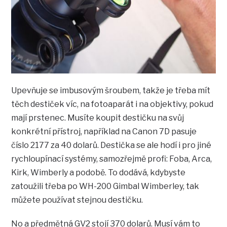
Upevňuje se imbusovým šroubem, takže je třeba mít
těch destiček víc, na fotoaparát i na objektivy, pokud
mají prstenec. Musíte koupit destičku na svůj
konkrétní přístroj, například na Canon 7D pasuje
číslo 2177 za 40 dolarů. Destička se ale hodí i pro jiné
rychloupínací systémy, samozřejmě profi: Foba, Arca,
Kirk, Wimberly a podobě. To dodává, kdybyste
zatoužili třeba po WH-200 Gimbal Wimberley, tak
můžete používat stejnou destičku.
No a předmětná GV2 stojí 370 dolarů. Musí vám to