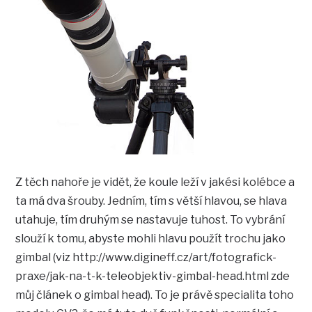
Z těch nahoře je vidět, že koule leží v jakési kolébce a
ta má dva šrouby. Jedním, tím s větší hlavou, se hlava
utahuje, tím druhým se nastavuje tuhost. To vybrání
slouží k tomu, abyste mohli hlavu použít trochu jako
gimbal (viz http://www.digineff.cz/art/fotografick-
praxe/jak-na-t-k-teleobjektiv-gimbal-head.html zde
můj článek o gimbal head). To je právě specialita toho