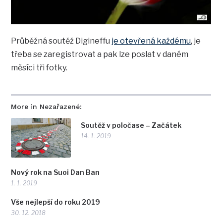
Průběžná soutěž Digineffu
je otevřená každému
, je
třeba se zaregistrovat a pak lze poslat v daném
měsíci tři fotky.
More in Nezařazené:
Soutěž v poločase – Začátek
14. 1. 2019
Nový rok na Suoi Dan Ban
1. 1. 2019
Vše nejlepší do roku 2019
30. 12. 2018