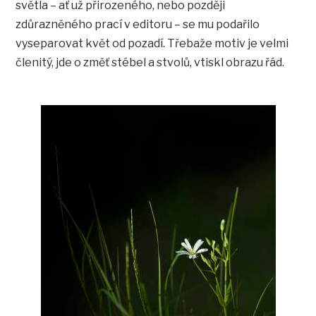
světla – ať už přirozeného, nebo později
zdůrazněného prací v editoru – se mu podařilo
vyseparovat květ od pozadí. Třebaže motiv je velmi
členitý, jde o změť stébel a stvolů, vtiskl obrazu řád.