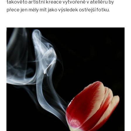
takovéto artistní kreace vytvořené v ateliéru by
přece jen měly mít jako výsledek ostřejší fotku.