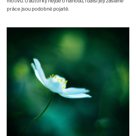
motivu. U autorky nejde o náhodu, i další její zaslané
práce jsou podobně pojaté.