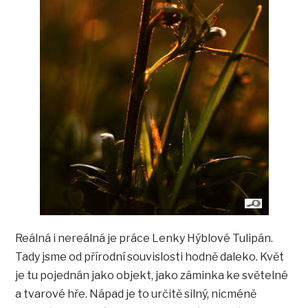
Reálná i nereálná je práce Lenky Hýblové Tulipán.
Tady jsme od přírodní souvislosti hodně daleko. Květ
je tu pojednán jako objekt, jako záminka ke světelné
a tvarové hře. Nápad je to určitě silný, nicméně