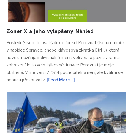
Zoner X a jeho vylepšený Náhled
Posledně jsem tu psal (zde) o funkci Porovnat (ikona nahoře
v nabídce Správce, anebo klávesová zkratka Ctrl+J), která
nově umožňuje individuálně měnit velikost a pozici v rámci
zobrazení Je to velmi šikovné, funkce Porovnat je moje
oblíbená. V mé verzi ZPS14 pochopitelně není, ale kvůli ní se
nebudu přezouvat z
[Read More…]