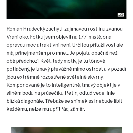
Roman Hradecký zachytil zajímavou rostlinu zvanou
Vraní oko. Fotku jsem objevil na 177. místě, ona
opravdu moc atraktivní není. Určitou přitažlivost ale
má, přinejmenším pro mne… Je pojata opačně než
obě předchozí. Květ, tedy motiv, je tu tónově
potlačený, je tmavý převážně mimo ostrost a v pozadí
jdou extrémně rozostřené světelné skvrny.
Komponované je to inteligentně, tmavý objekt je v
silném bodu na průsečíku třetin, odtud vede linie
blízká diagonále. Třebaže se snímek asi nebude líbit
každému, nelze mu upřít řád, záměr.