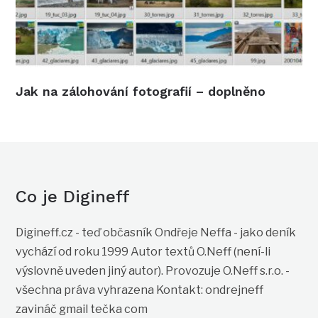
Jak na zálohování fotografií – doplněno
Co je Digineff
Digineff.cz - teď občasník Ondřeje Neffa - jako deník
vychází od roku 1999 Autor textů O.Neff (není-li
výslovně uveden jiný autor). Provozuje O.Neff s.r.o. -
všechna práva vyhrazena Kontakt: ondrejneff
zavináč gmail tečka com