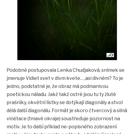
Podobně postupovala Lenka Chudjaková, snímek se
jmenuje Vidiet svet v divm kvete… ,asi divném? To je
jedno, podstatné je, že obraz má podmanivou
poetickou náladu. Jakž takž ostré jsou tu ty žluté
prašníky, okvětní lístky se dotýkají diagonály a stvol
dělá další diagonálu. Formát je skoro čtvercový a silná
vinětace (tmavé okraje) soustřeďuje pozornost na
motiv. Je to další příklad ne-popisného zobrazení