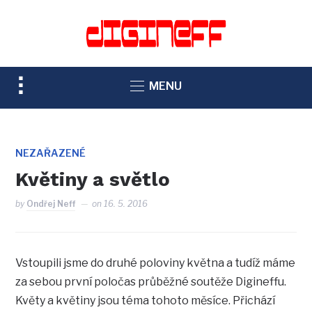
TOGGLE
MENU
SIDEBAR
&
NAVIGATION
NEZAŘAZENÉ
Květiny a světlo
by
Ondřej Neff
on
16. 5. 2016
Vstoupili jsme do druhé poloviny května a tudíž máme
za sebou první poločas průběžné soutěže Digineffu.
Květy a květiny jsou téma tohoto měsíce. Přichází