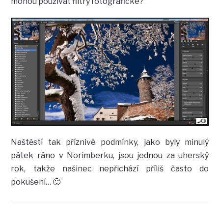
mohou používat filtry fotografické?
Naštěstí tak příznivé podmínky, jako byly minulý
pátek ráno v Norimberku, jsou jednou za uherský
rok, takže našinec nepřichází příliš často do
pokušení… 🙂