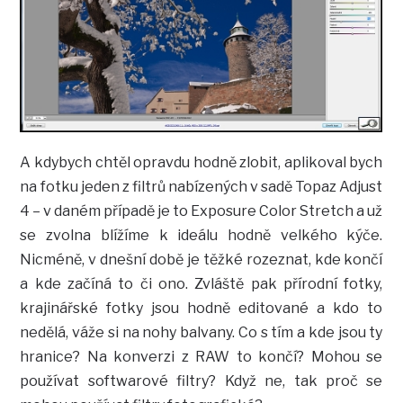
A kdybych chtěl opravdu hodně zlobit, aplikoval bych
na fotku jeden z filtrů nabízených v sadě Topaz Adjust
4 – v daném případě je to Exposure Color Stretch a už
se zvolna blížíme k ideálu hodně velkého kýče.
Nicméně, v dnešní době je těžké rozeznat, kde končí
a kde začíná to či ono. Zvláště pak přírodní fotky,
krajinářské fotky jsou hodně editované a kdo to
nedělá, váže si na nohy balvany. Co s tím a kde jsou ty
hranice? Na konverzi z RAW to končí? Mohou se
používat softwarové filtry? Když ne, tak proč se