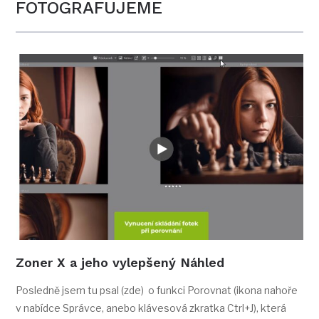
FOTOGRAFUJEME
Zoner X a jeho vylepšený Náhled
Posledně jsem tu psal (zde) o funkci Porovnat (ikona nahoře
v nabídce Správce, anebo klávesová zkratka Ctrl+J), která