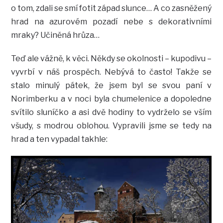
o tom, zdali se smí fotit západ slunce… A co zasněžený
hrad na azurovém pozadí nebe s dekorativními
mraky? Učiněná hrůza…
Teď ale vážně, k věci. Někdy se okolnosti – kupodivu –
vyvrbí v náš prospěch. Nebývá to často! Takže se
stalo minulý pátek, že jsem byl se svou paní v
Norimberku a v noci byla chumelenice a dopoledne
svítilo sluníčko a asi dvě hodiny to vydrželo se vším
všudy, s modrou oblohou. Vypravili jsme se tedy na
hrad a ten vypadal takhle: