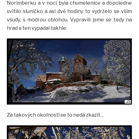
Norimberku a v noci byla chumelenice a dopoledne
svítilo sluníčko a asi dvě hodiny to vydrželo se vším
všudy, s modrou oblohou. Vypravili jsme se tedy na
hrad a ten vypadal takhle:
Za takových okolností se to nedá zkazit…