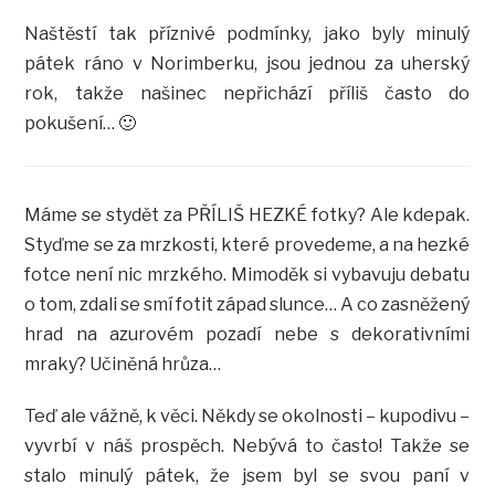
Naštěstí tak příznivé podmínky, jako byly minulý
pátek ráno v Norimberku, jsou jednou za uherský
rok, takže našinec nepřichází příliš často do
pokušení… 🙂
Máme se stydět za PŘÍLIŠ HEZKÉ fotky? Ale kdepak.
Styďme se za mrzkosti, které provedeme, a na hezké
fotce není nic mrzkého. Mimoděk si vybavuju debatu
o tom, zdali se smí fotit západ slunce… A co zasněžený
hrad na azurovém pozadí nebe s dekorativními
mraky? Učiněná hrůza…
Teď ale vážně, k věci. Někdy se okolnosti – kupodivu –
vyvrbí v náš prospěch. Nebývá to často! Takže se
stalo minulý pátek, že jsem byl se svou paní v