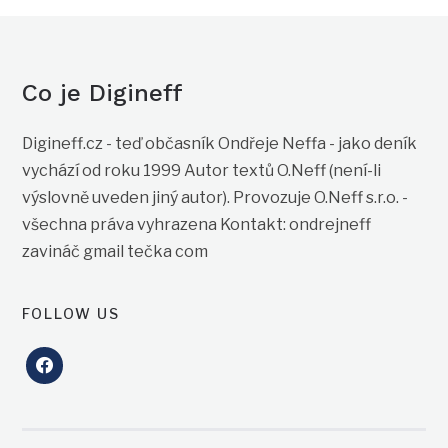
Co je Digineff
Digineff.cz - teď občasník Ondřeje Neffa - jako deník
vychází od roku 1999 Autor textů O.Neff (není-li
výslovně uveden jiný autor). Provozuje O.Neff s.r.o. -
všechna práva vyhrazena Kontakt: ondrejneff
zavináč gmail tečka com
FOLLOW US
facebook