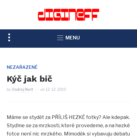
TOGGLE
MENU
SIDEBAR
&
NAVIGATION
NEZAŘAZENÉ
Kýč jak bič
by
Ondřej Neff
on
12. 12. 2010
Máme se stydět za PŘÍLIŠ HEZKÉ fotky? Ale kdepak.
Styďme se za mrzkosti, které provedeme, a na hezké
fotce není nic mrzkého. Mimoděk si vybavuju debatu