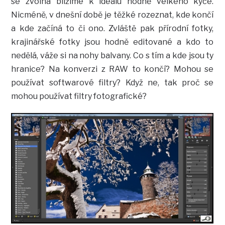
se zvolna blížíme k ideálu hodně velkého kýče.
Nicméně, v dnešní době je těžké rozeznat, kde končí
a kde začíná to či ono. Zvláště pak přírodní fotky,
krajinářské fotky jsou hodně editované a kdo to
nedělá, váže si na nohy balvany. Co s tím a kde jsou ty
hranice? Na konverzi z RAW to končí? Mohou se
používat softwarové filtry? Když ne, tak proč se
mohou používat filtry fotografické?