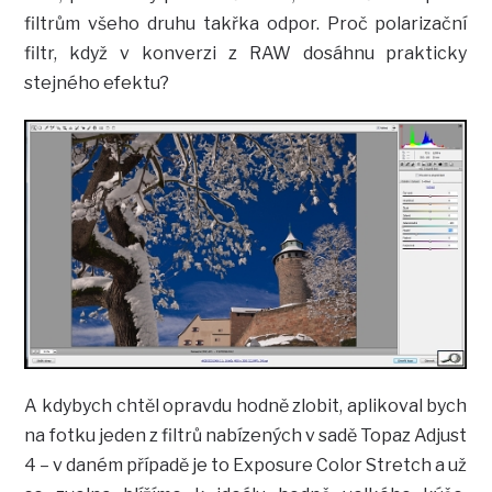
filtrům všeho druhu takřka odpor. Proč polarizační
filtr, když v konverzi z RAW dosáhnu prakticky
stejného efektu?
A kdybych chtěl opravdu hodně zlobit, aplikoval bych
na fotku jeden z filtrů nabízených v sadě Topaz Adjust
4 – v daném případě je to Exposure Color Stretch a už