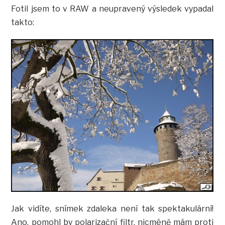
Fotil jsem to v RAW a neupravený výsledek vypadal
takto:
Jak vidíte, snímek zdaleka není tak spektakulární!
Ano, pomohl by polarizační filtr, nicméně mám proti