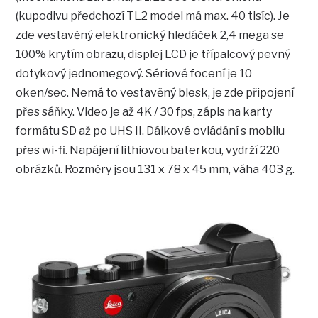
(kupodivu předchozí TL2 model má max. 40 tisíc). Je
zde vestavěný elektronický hledáček 2,4 mega se
100% krytím obrazu, displej LCD je třípalcový pevný
dotykový jednomegový. Sériové focení je 10
oken/sec. Nemá to vestavěný blesk, je zde připojení
přes sáňky. Video je až 4K / 30 fps, zápis na karty
formátu SD až po UHS II. Dálkové ovládání s mobilu
přes wi-fi. Napájení lithiovou baterkou, vydrží 220
obrázků. Rozměry jsou 131 x 78 x 45 mm, váha 403 g.