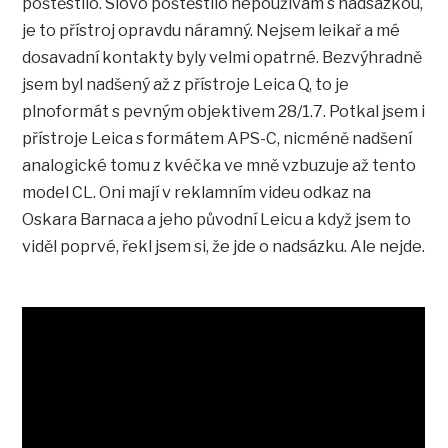
poštěstilo. Slovo poštěstilo nepoužívám s nadsázkou,
je to přístroj opravdu náramný. Nejsem leikař a mé
dosavadní kontakty byly velmi opatrné. Bezvýhradně
jsem byl nadšený až z přístroje Leica Q, to je
plnoformát s pevným objektivem 28/1.7. Potkal jsem i
přístroje Leica s formátem APS-C, nicméně nadšení
analogické tomu z kvéčka ve mně vzbuzuje až tento
model CL. Oni mají v reklamním videu odkaz na
Oskara Barnaca a jeho původní Leicu a když jsem to
viděl poprvé, řekl jsem si, že jde o nadsázku. Ale nejde.