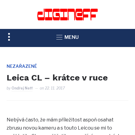
TOGGLE
MENU
SIDEBAR
&
NAVIGATION
NEZAŘAZENÉ
Leica CL – krátce v ruce
by
Ondřej Neff
on
22. 11. 2017
Nebývá často, že mám příležitost aspoň osahat
zbrusu novou kameru a s touto Leicou se mi to