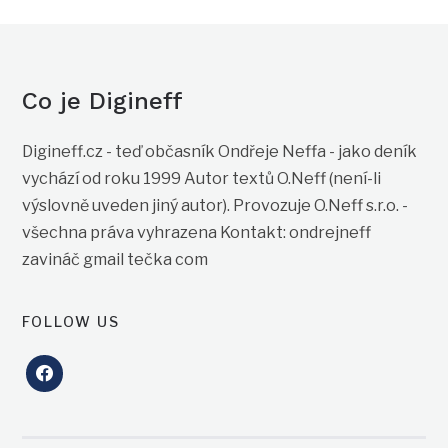
Co je Digineff
Digineff.cz - teď občasník Ondřeje Neffa - jako deník
vychází od roku 1999 Autor textů O.Neff (není-li
výslovně uveden jiný autor). Provozuje O.Neff s.r.o. -
všechna práva vyhrazena Kontakt: ondrejneff
zavináč gmail tečka com
FOLLOW US
facebook