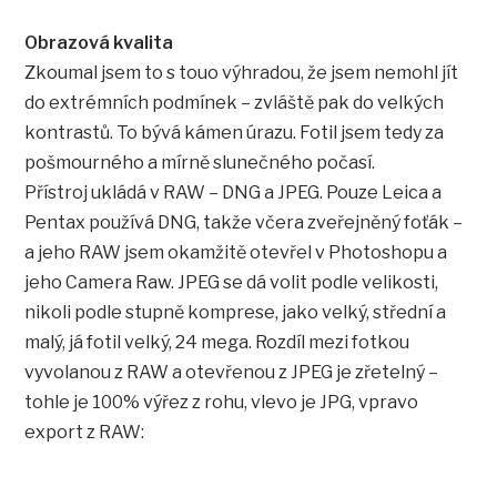
Obrazová kvalita
Zkoumal jsem to s touo výhradou, že jsem nemohl jít
do extrémních podmínek – zvláště pak do velkých
kontrastů. To bývá kámen úrazu. Fotil jsem tedy za
pošmourného a mírně slunečného počasí.
Přístroj ukládá v RAW – DNG a JPEG. Pouze Leica a
Pentax používá DNG, takže včera zveřejněný foťák –
a jeho RAW jsem okamžitě otevřel v Photoshopu a
jeho Camera Raw. JPEG se dá volit podle velikosti,
nikoli podle stupně komprese, jako velký, střední a
malý, já fotil velký, 24 mega. Rozdíl mezi fotkou
vyvolanou z RAW a otevřenou z JPEG je zřetelný –
tohle je 100% výřez z rohu, vlevo je JPG, vpravo
export z RAW: