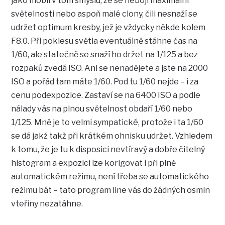
jako mobil v tom smyslu, že se nebojí maximální
světelnosti nebo aspoň malé clony, čili nesnaží se
udržet optimum kresby, jež je vždycky někde kolem
F8.0. Při poklesu světla eventuálně stáhne čas na
1/60, ale statečně se snaží ho držet na 1/125 a bez
rozpaků zvedá ISO. Ani se nenadějete a jste na 2000
ISO a pořád tam máte 1/60. Pod tu 1/60 nejde – i za
cenu podexpozice. Zastaví se na 6400 ISO a podle
nálady vás na plnou světelnost obdaří 1/60 nebo
1/125. Mně je to velmi sympatické, protože i ta 1/60
se dá jakž takž při krátkém ohnisku udržet. Vzhledem
k tomu, že je tu k disposici nevtíravý a dobře čitelný
histogram a expozici lze korigovat i při plně
automatickém režimu, není třeba se automatického
režimu bát – tato program line vás do žádných osmin
vteřiny nezatáhne.