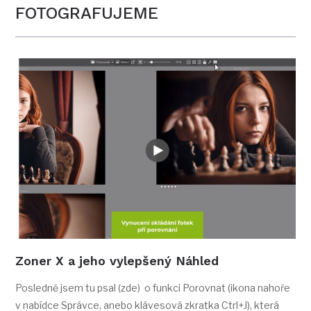
FOTOGRAFUJEME
Zoner X a jeho vylepšený Náhled
Posledně jsem tu psal (zde) o funkci Porovnat (ikona nahoře
v nabídce Správce, anebo klávesová zkratka Ctrl+J), která