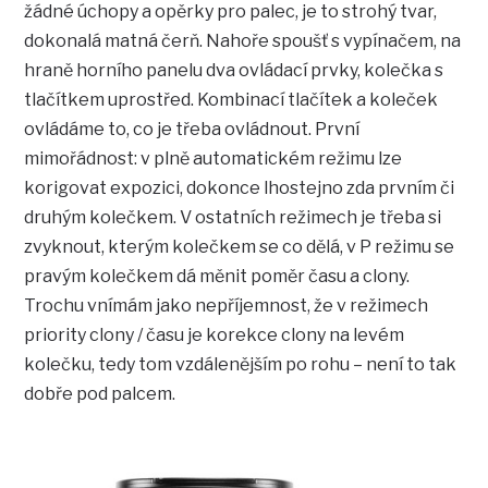
žádné úchopy a opěrky pro palec, je to strohý tvar,
dokonalá matná čerň. Nahoře spoušť s vypínačem, na
hraně horního panelu dva ovládací prvky, kolečka s
tlačítkem uprostřed. Kombinací tlačítek a koleček
ovládáme to, co je třeba ovládnout. První
mimořádnost: v plně automatickém režimu lze
korigovat expozici, dokonce lhostejno zda prvním či
druhým kolečkem. V ostatních režimech je třeba si
zvyknout, kterým kolečkem se co dělá, v P režimu se
pravým kolečkem dá měnit poměr času a clony.
Trochu vnímám jako nepříjemnost, že v režimech
priority clony / času je korekce clony na levém
kolečku, tedy tom vzdálenějším po rohu – není to tak
dobře pod palcem.