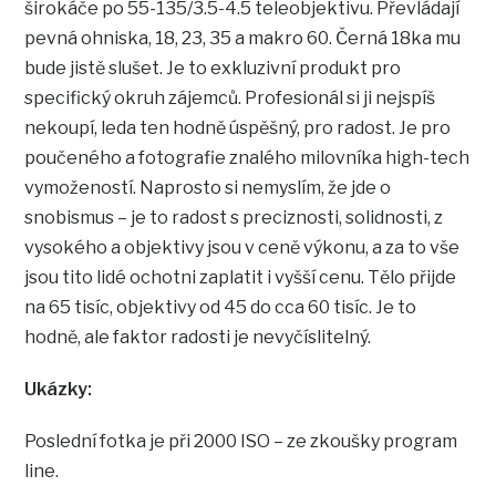
širokáče po 55-135/3.5-4.5 teleobjektivu. Převládají
pevná ohniska, 18, 23, 35 a makro 60. Černá 18ka mu
bude jistě slušet. Je to exkluzivní produkt pro
specifický okruh zájemců. Profesionál si ji nejspíš
nekoupí, leda ten hodně úspěšný, pro radost. Je pro
poučeného a fotografie znalého milovníka high-tech
vymožeností. Naprosto si nemyslím, že jde o
snobismus – je to radost s preciznosti, solidnosti, z
vysokého a objektivy jsou v ceně výkonu, a za to vše
jsou tito lidé ochotni zaplatit i vyšší cenu. Tělo přijde
na 65 tisíc, objektivy od 45 do cca 60 tisíc. Je to
hodně, ale faktor radosti je nevyčíslitelný.
Ukázky:
Poslední fotka je při 2000 ISO – ze zkoušky program
line.