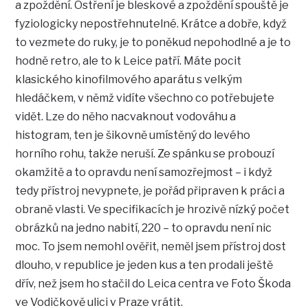
a zpoždění. Ostření je bleskové a zpoždění spouště je
fyziologicky nepostřehnutelné. Krátce a dobře, když
to vezmete do ruky, je to poněkud nepohodlné a je to
hodně retro, ale to k Leice patří. Máte pocit
klasického kinofilmového aparátu s velkým
hledáčkem, v němž vidíte všechno co potřebujete
vidět. Lze do něho nacvaknout vodováhu a
histogram, ten je šikovně umístěný do levého
horního rohu, takže neruší. Ze spánku se probouzí
okamžitě a to opravdu není samozřejmost – i když
tedy přístroj nevypnete, je pořád připraven k práci a
obraně vlasti. Ve specifikacích je hrozivě nízký počet
obrázků na jedno nabití, 220 – to opravdu není nic
moc. To jsem nemohl ověřit, neměl jsem přístroj dost
dlouho, v republice je jeden kus a ten prodali ještě
dřív, než jsem ho stačil do Leica centra ve Foto Škoda
ve Vodičkově ulici v Praze vrátit.