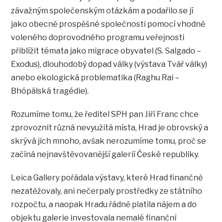
závažným společenským otázkám a podařilo se jí
jako obecně prospěšné společnosti pomocí vhodně
voleného doprovodného programu veřejnosti
přiblížit témata jako migrace obyvatel (S. Salgado –
Exodus), dlouhodobý dopad války (výstava Tvář války)
anebo ekologická problematika (Raghu Rai –
Bhópálská tragédie).
Rozumíme tomu, že ředitel SPH pan Jiří Franc chce
zprovoznit různá nevyužitá místa, Hrad je obrovský a
skrývá jich mnoho, avšak nerozumíme tomu, proč se
začíná nejnavštěvovanější galerií České republiky.
Leica Gallery pořádala výstavy, které Hrad finančně
nezatěžovaly, ani nečerpaly prostředky ze státního
rozpočtu, a naopak Hradu řádně platila nájem a do
objektu galerie investovala nemalé finanční