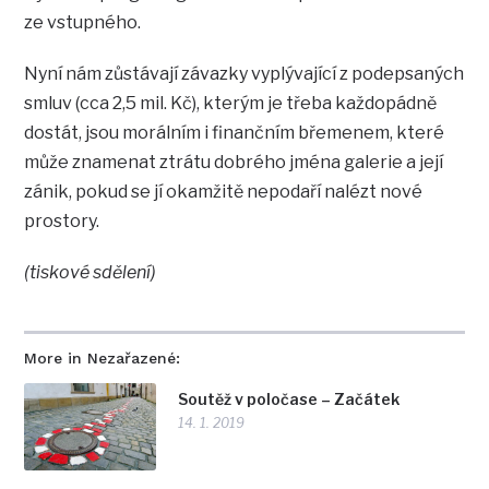
ze vstupného.
Nyní nám zůstávají závazky vyplývající z podepsaných
smluv (cca 2,5 mil. Kč), kterým je třeba každopádně
dostát, jsou morálním i finančním břemenem, které
může znamenat ztrátu dobrého jména galerie a její
zánik, pokud se jí okamžitě nepodaří nalézt nové
prostory.
(tiskové sdělení)
More in Nezařazené:
Soutěž v poločase – Začátek
14. 1. 2019