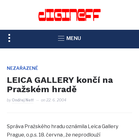
TOGGLE
MENU
SIDEBAR
&
NAVIGATION
NEZAŘAZENÉ
LEICA GALLERY končí na
Pražském hradě
by
Ondřej Neff
on
22. 6. 2004
Správa Pražského hradu oznámila Leica Gallery
Prague, o.p.s. 18. června , že neprodlouží