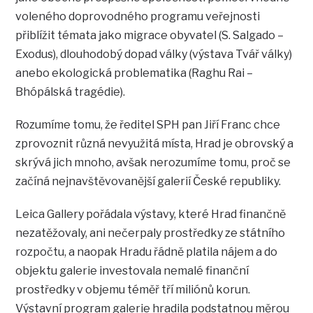
voleného doprovodného programu veřejnosti
přiblížit témata jako migrace obyvatel (S. Salgado –
Exodus), dlouhodobý dopad války (výstava Tvář války)
anebo ekologická problematika (Raghu Rai –
Bhópálská tragédie).
Rozumíme tomu, že ředitel SPH pan Jiří Franc chce
zprovoznit různá nevyužitá místa, Hrad je obrovský a
skrývá jich mnoho, avšak nerozumíme tomu, proč se
začíná nejnavštěvovanější galerií České republiky.
Leica Gallery pořádala výstavy, které Hrad finančně
nezatěžovaly, ani nečerpaly prostředky ze státního
rozpočtu, a naopak Hradu řádně platila nájem a do
objektu galerie investovala nemalé finanční
prostředky v objemu téměř tří miliónů korun.
Výstavní program galerie hradila podstatnou měrou