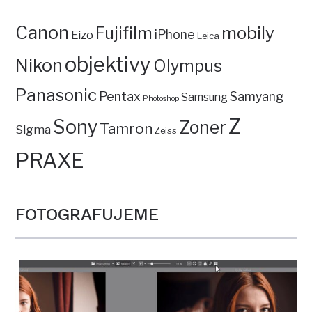
Canon
mobily
Fujifilm
iPhone
Eizo
Leica
objektivy
Nikon
Olympus
Panasonic
Pentax
Samyang
Samsung
Photoshop
Z
Sony
Zoner
Tamron
Sigma
Zeiss
PRAXE
FOTOGRAFUJEME