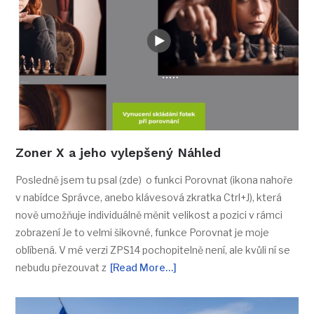
Zoner X a jeho vylepšený Náhled
Posledně jsem tu psal (zde) o funkci Porovnat (ikona nahoře
v nabídce Správce, anebo klávesová zkratka Ctrl+J), která
nově umožňuje individuálně měnit velikost a pozici v rámci
zobrazení Je to velmi šikovné, funkce Porovnat je moje
oblíbená. V mé verzi ZPS14 pochopitelně není, ale kvůli ní se
nebudu přezouvat z
[Read More…]