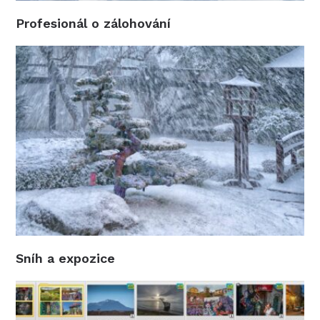
Profesionál o zálohování
Sníh a expozice