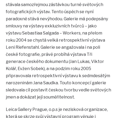
stávala samozřejmou zástávkou turné světových
fotografických výstav. Tento úspěch se nyní
paradoxně stává nevýhodou. Galerie má podepsány
smlouvy na výstavy exkluzivních tvůrců – jako
výstavu Sebastiaa Salgada – Workers, na přelom
roku 2004 se chystá velká retrospektivní výstava
Leni Riefenstahl. Galerie se angažovala i na poli
české fotografie, právě probíhá výstava Tři
generace českého dokumentu (Jan Lukas, Viktor
Kolář, Evžen Sobek), a na podzim roku 2005
připravovala retrospektivní výstavu k sedmdesátým
narozeninám Jana Saudka. Touto koncepcí galerie
sledovala cíl postavit českou tvorbu vedle světových
jmen a dokázat její souměřitelnost.
Leica Gallery Prague, o.p.s je nezisková organizace,
která se skrze svůj výstavní program věnuje i