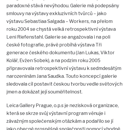
paradoxně stává nevýhodou. Galerie má podepsány
smlouvy na výstavy exkluzivních tvůrců – jako
výstavu Sebastiaa Salgada – Workers, na přelom
roku 2004 se chystá velká retrospektivní výstava
Leni Riefenstahl. Galerie se angažovala i na poli
české fotografie, právě probíhá výstava Tři
generace českého dokumentu (Jan Lukas, Viktor
Kolář, Evžen Sobek), a na podzim roku 2005
připravovala retrospektivní výstavu k sedmdesátým
narozeninám Jana Saudka. Touto koncepcí galerie
sledovala cíl postavit českou tvorbu vedle světových
jmen a dokázat její souměřitelnost.
Leica Gallery Prague, o.p.s je nezisková organizace,
která se skrze svůj výstavní program věnuje i
závažným společenským otázkám a podařilo se jí
jako obecně prospěšné společnosti pomocí vhodně