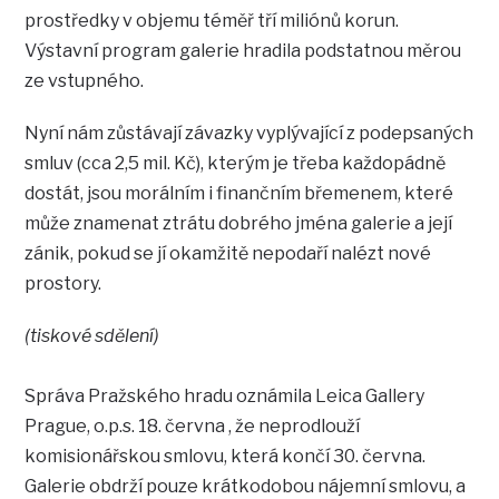
prostředky v objemu téměř tří miliónů korun.
Výstavní program galerie hradila podstatnou měrou
ze vstupného.
Nyní nám zůstávají závazky vyplývající z podepsaných
smluv (cca 2,5 mil. Kč), kterým je třeba každopádně
dostát, jsou morálním i finančním břemenem, které
může znamenat ztrátu dobrého jména galerie a její
zánik, pokud se jí okamžitě nepodaří nalézt nové
prostory.
(tiskové sdělení)
Správa Pražského hradu oznámila Leica Gallery
Prague, o.p.s. 18. června , že neprodlouží
komisionářskou smlovu, která končí 30. června.
Galerie obdrží pouze krátkodobou nájemní smlovu, a