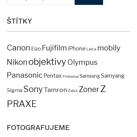
ŠTÍTKY
Canon
mobily
Fujifilm
iPhone
Eizo
Leica
objektivy
Nikon
Olympus
Panasonic
Pentax
Samyang
Samsung
Photoshop
Z
Sony
Zoner
Tamron
Sigma
Zeiss
PRAXE
FOTOGRAFUJEME