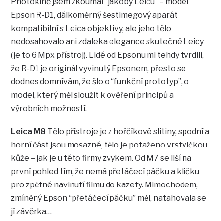
Photokině jsem zkoumal “jakoby Leicu” – model
Epson R-D1, dálkoměrný šestimegový aparát
kompatibilní s Leica objektivy, ale jeho tělo
nedosahovalo ani zdaleka elegance skutečné Leicy
(je to 6 Mpx přístroj). Lidé od Epsonu mi tehdy tvrdili,
že R-D1 je originál vyvinutý Epsonem, přesto se
dodnes domnívám, že šlo o “funkční prototyp”, o
model, který měl sloužit k ověření principů a
výrobních možností.
Leica M8
Tělo přístroje je z hořčíkové slitiny, spodní a
horní část jsou mosazné, tělo je potaženo vrstvičkou
kůže – jak je u této firmy zvykem. Od M7 se liší na
první pohled tím, že nemá přetáčecí páčku a kličku
pro zpětné navinutí filmu do kazety. Mimochodem,
zmíněný Epson “přetáčecí páčku” měl, natahovala se
jí závěrka…