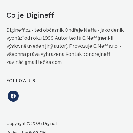
Co je Digineff
Digineff.cz - teď občasník Ondřeje Neffa - jako deník
vychází od roku 1999 Autor textů O.Neff (není-li
výslovně uveden jiný autor). Provozuje O.Neff s.r.o. -
všechna práva vyhrazena Kontakt: ondrejneff
zavináč gmail tečka com
FOLLOW US
facebook
Copyright © 2026 Digineff
Designed by
WPZOOM