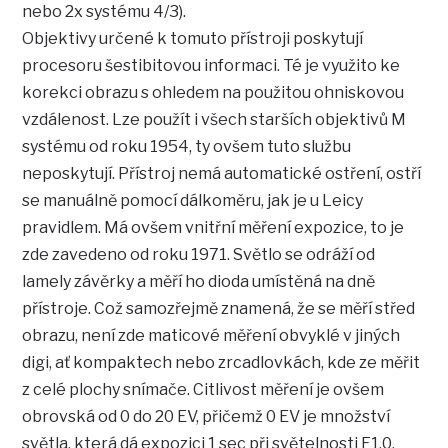
nebo 2x systému 4/3).
Objektivy určené k tomuto přístroji poskytují
procesoru šestibitovou informaci. Té je využito ke
korekci obrazu s ohledem na použitou ohniskovou
vzdálenost. Lze použít i všech starších objektivů M
systému od roku 1954, ty ovšem tuto službu
neposkytují. Přístroj nemá automatické ostření, ostří
se manuálně pomocí dálkoměru, jak je u Leicy
pravidlem. Má ovšem vnitřní měření expozice, to je
zde zavedeno od roku 1971. Světlo se odráží od
lamely závěrky a měří ho dioda umístěná na dně
přístroje. Což samozřejmě znamená, že se měří střed
obrazu, není zde maticové měření obvyklé v jiných
digi, ať kompaktech nebo zrcadlovkách, kde ze měřit
z celé plochy snímače. Citlivost měření je ovšem
obrovská od 0 do 20 EV, přičemž 0 EV je množství
světla, která dá expozici 1 sec při světelnosti F1.0.