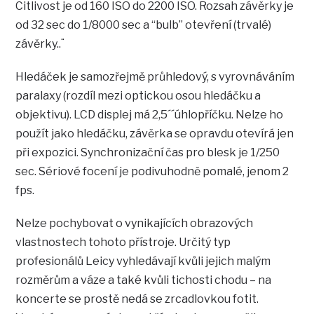
Citlivost je od 160 ISO do 2200 ISO. Rozsah závěrky je
od 32 sec do 1/8000 sec a “bulb” otevření (trvalé)
závěrky..¨
Hledáček je samozřejmě průhledový, s vyrovnáváním
paralaxy (rozdíl mezi optickou osou hledáčku a
objektivu). LCD displej má 2,5´´úhlopříčku. Nelze ho
použít jako hledáčku, závěrka se opravdu otevírá jen
při expozici. Synchronizační čas pro blesk je 1/250
sec. Sériové focení je podivuhodně pomalé, jenom 2
fps.
Nelze pochybovat o vynikajících obrazových
vlastnostech tohoto přístroje. Určitý typ
profesionálů Leicy vyhledávají kvůli jejich malým
rozměrům a váze a také kvůli tichosti chodu – na
koncerte se prostě nedá se zrcadlovkou fotit.