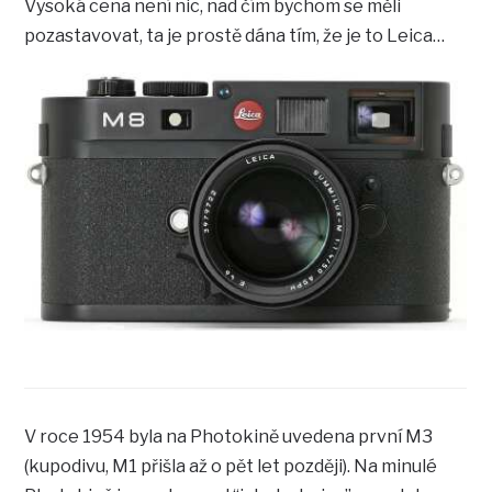
Vysoká cena není nic, nad čím bychom se měli
pozastavovat, ta je prostě dána tím, že je to Leica…
V roce 1954 byla na Photokině uvedena první M3
(kupodivu, M1 přišla až o pět let později). Na minulé