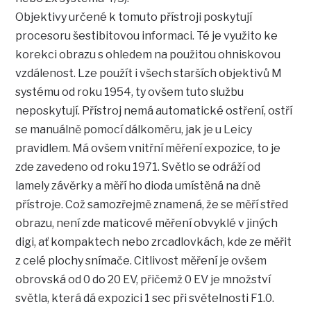
Objektivy určené k tomuto přístroji poskytují
procesoru šestibitovou informaci. Té je využito ke
korekci obrazu s ohledem na použitou ohniskovou
vzdálenost. Lze použít i všech starších objektivů M
systému od roku 1954, ty ovšem tuto službu
neposkytují. Přístroj nemá automatické ostření, ostří
se manuálně pomocí dálkoměru, jak je u Leicy
pravidlem. Má ovšem vnitřní měření expozice, to je
zde zavedeno od roku 1971. Světlo se odráží od
lamely závěrky a měří ho dioda umístěná na dně
přístroje. Což samozřejmě znamená, že se měří střed
obrazu, není zde maticové měření obvyklé v jiných
digi, ať kompaktech nebo zrcadlovkách, kde ze měřit
z celé plochy snímače. Citlivost měření je ovšem
obrovská od 0 do 20 EV, přičemž 0 EV je množství
světla, která dá expozici 1 sec při světelnosti F1.0.