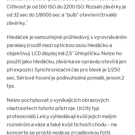
Citlivost je od 160 ISO do 2200 ISO. Rozsah závěrky je
od 32 sec do 1/8000 sec a “bulb” otevření (trvalé)
závěrky..¨
Hledáček je samozřejmě průhledový, s vyrovnáváním
paralaxy (rozdíl mezi optickou osou hledáčku a
objektivu). LCD displej má 2,5´´úhlopříčku. Nelze ho
použít jako hledáčku, závěrka se opravdu otevírá jen
při expozici. Synchronizační čas pro blesk je 1/250
sec. Sériové focení je podivuhodně pomalé, jenom 2
fps.
Nelze pochybovat o vynikajících obrazových
vlastnostech tohoto přístroje. Určitý typ
profesionálů Leicy vyhledávají kvůli jejich malým
rozměrům a váze a také kvůli tichosti chodu – na
koncerte se prostě nedá se zrcadlovkou fotit.