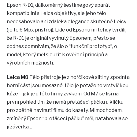
Epson R-D1, dálkoměrný šestimegový aparát
kompatibilní s Leica objektivy, ale jeho tělo
nedosahovalo ani zdaleka elegance skutečné Leicy
(je to 6 Mpx přístroj). Lidé od Epsonu mi tehdy tvrdili,
že R-D1 je originál vyvinutý Epsonem, přesto se
dodnes domnívám, že šlo o “funkční prototyp”, o
model, který měl sloužit k ověření principů a
výrobních možností.
Leica M8
Tělo přístroje je z hořčíkové slitiny, spodní a
horní část jsou mosazné, tělo je potaženo vrstvičkou
kůže – jak je u této firmy zvykem. Od M7 se liší na
první pohled tím, že nemá přetáčecí páčku a kličku
pro zpětné navinutí filmu do kazety. Mimochodem,
zmíněný Epson “přetáčecí páčku” měl, natahovala se
jí závěrka…