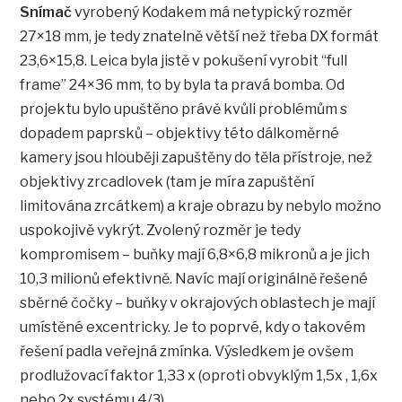
Snímač
vyrobený Kodakem má netypický rozměr
27×18 mm, je tedy znatelně větší než třeba DX formát
23,6×15,8. Leica byla jistě v pokušení vyrobit “full
frame” 24×36 mm, to by byla ta pravá bomba. Od
projektu bylo upuštěno právě kvůli problémům s
dopadem paprsků – objektivy této dálkoměrné
kamery jsou hlouběji zapuštěny do těla přístroje, než
objektivy zrcadlovek (tam je míra zapuštění
limitována zrcátkem) a kraje obrazu by nebylo možno
uspokojivě vykrýt. Zvolený rozměr je tedy
kompromisem – buňky mají 6,8×6,8 mikronů a je jich
10,3 milionů efektivně. Navíc mají originálně řešené
sběrné čočky – buňky v okrajových oblastech je mají
umístěné excentricky. Je to poprvé, kdy o takovém
řešení padla veřejná zmínka. Výsledkem je ovšem
prodlužovací faktor 1,33 x (oproti obvyklým 1,5x , 1,6x
nebo 2x systému 4/3).