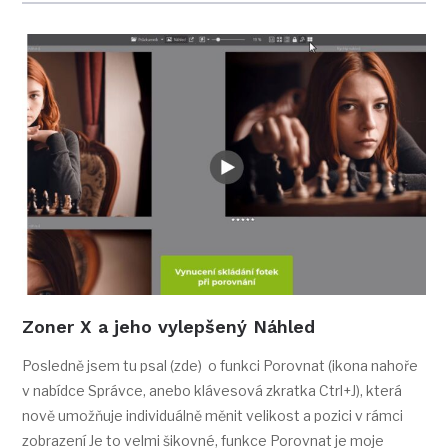
Zoner X a jeho vylepšený Náhled
Posledně jsem tu psal (zde) o funkci Porovnat (ikona nahoře
v nabídce Správce, anebo klávesová zkratka Ctrl+J), která
nově umožňuje individuálně měnit velikost a pozici v rámci
zobrazení Je to velmi šikovné, funkce Porovnat je moje