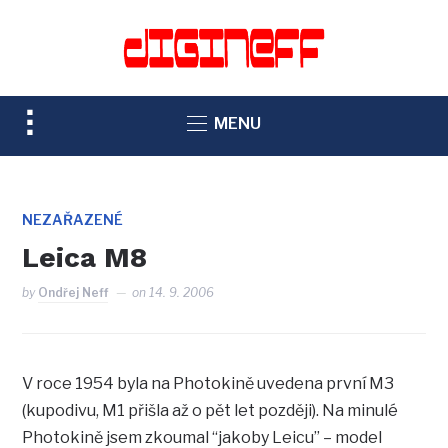
TOGGLE
MENU
SIDEBAR
&
NAVIGATION
NEZAŘAZENÉ
Leica M8
by
Ondřej Neff
on
14. 9. 2006
V roce 1954 byla na Photokině uvedena první M3
(kupodivu, M1 přišla až o pět let později). Na minulé
Photokině jsem zkoumal “jakoby Leicu” – model