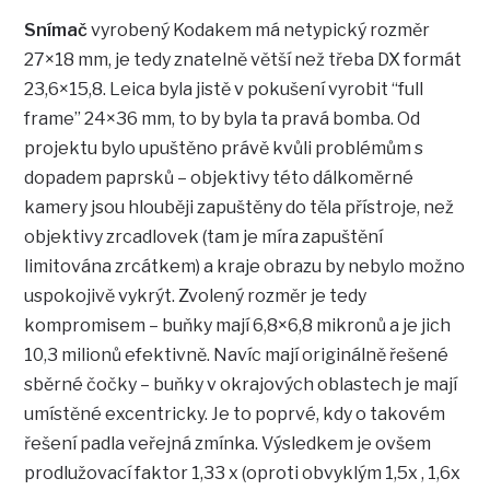
Snímač
vyrobený Kodakem má netypický rozměr
27×18 mm, je tedy znatelně větší než třeba DX formát
23,6×15,8. Leica byla jistě v pokušení vyrobit “full
frame” 24×36 mm, to by byla ta pravá bomba. Od
projektu bylo upuštěno právě kvůli problémům s
dopadem paprsků – objektivy této dálkoměrné
kamery jsou hlouběji zapuštěny do těla přístroje, než
objektivy zrcadlovek (tam je míra zapuštění
limitována zrcátkem) a kraje obrazu by nebylo možno
uspokojivě vykrýt. Zvolený rozměr je tedy
kompromisem – buňky mají 6,8×6,8 mikronů a je jich
10,3 milionů efektivně. Navíc mají originálně řešené
sběrné čočky – buňky v okrajových oblastech je mají
umístěné excentricky. Je to poprvé, kdy o takovém
řešení padla veřejná zmínka. Výsledkem je ovšem
prodlužovací faktor 1,33 x (oproti obvyklým 1,5x , 1,6x