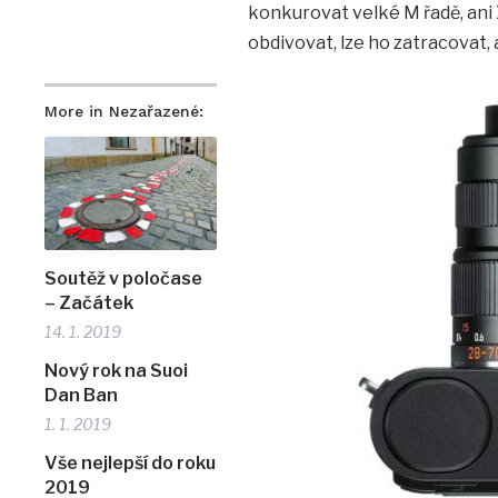
konkurovat velké M řadě, ani 
obdivovat, lze ho zatracovat, a
More in Nezařazené:
Soutěž v poločase
– Začátek
14. 1. 2019
Nový rok na Suoi
Dan Ban
1. 1. 2019
Vše nejlepší do roku
2019