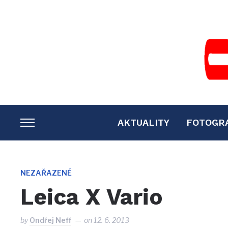
AKTUALITY
FOTOGR
TOGGLE
SIDEBAR
&
NAVIGATION
NEZAŘAZENÉ
Leica X Vario
by
Ondřej Neff
on
12. 6. 2013