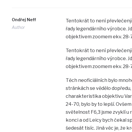
Ondřej Neff
Tentokrát to není převlečený 
Author
řady legendárního výrobce. 
objektivem zoomem ekv. 28-70
Tentokrát to není převlečený 
řady legendárního výrobce. 
objektivem zoomem ekv. 28-70
Těch neoficiálních bylo mnoho,
stránkách se vědělo dopředu, 
charakteristika objektivu Vari
24-70, bylo by to lepší. Ovše
světelnost F6,3 jsme zvyklí u
konci a od Leicy bych čekal spí
šedesát tisíc. Jiná věc je, že 