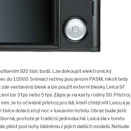
rozlišením 920 tisíc bodů. Lze dokoupit elektronický
ec do 1/2000. Snímací režimy jsou jenom PASM, nikoli tedy
 zde vestavěný blesk a lze použít externí blesky Leica SF
ení lze 3 fps nebo 5 fps. Zápis je na karty rodiny SD. Přístroj
mm. Je to očividně přístroj pro lidi, kteří chtějí mít Leicu a je
Tři tisíce dolarů stojí noc v luxusním hotelu. Obraz bude jistě
výborná, protože je tradiční, jednoduchá. Leica šla v tomto
de plést pod nohy žádnému z jejích dalších modelů. Nebude