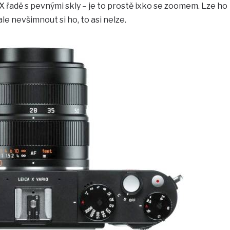
X řadě s pevnými skly – je to prostě ixko se zoomem. Lze ho
le nevšimnout si ho, to asi nelze.