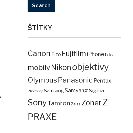
ŠTÍTKY
Canon
Fujifilm
iPhone
Eizo
Leica
objektivy
mobily
Nikon
Panasonic
Olympus
Pentax
Samyang
Sigma
Samsung
Photoshop
o
Z
Sony
Zoner
Tamron
Zeiss
PRAXE