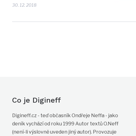
30. 12. 2018
Co je Digineff
Digineff.cz - teď občasník Ondřeje Neffa - jako
deník vychází od roku 1999 Autor textů O.Neff
(není-li výslovně uveden jiný autor). Provozuje