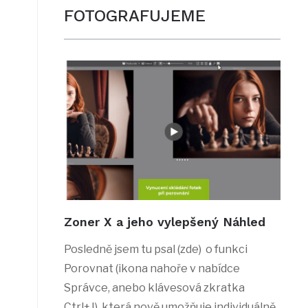
FOTOGRAFUJEME
Zoner X a jeho vylepšený Náhled
Posledně jsem tu psal (zde) o funkci
Porovnat (ikona nahoře v nabídce
Správce, anebo klávesová zkratka
Ctrl+J), která nově umožňuje individuálně