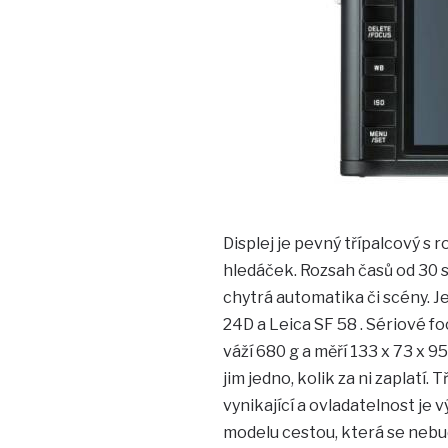
Displej je pevný třípalcový s 
hledáček. Rozsah časů od 30 s
chytrá automatika či scény. Je
24D a Leica SF 58 . Sériové foc
váží 680 g a měří 133 x 73 x 95 
jim jedno, kolik za ni zaplatí. 
vynikající a ovladatelnost je 
modelu cestou, která se nebu