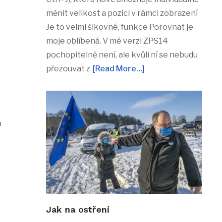
měnit velikost a pozici v rámci zobrazení
Je to velmi šikovné, funkce Porovnat je
moje oblíbená. V mé verzi ZPS14
pochopitelně není, ale kvůli ní se nebudu
přezouvat z
[Read More…]
á
Jak na ostření