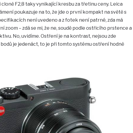
loně F2,8 taky vynikající kresbu za třetinu ceny. Leica
ení poukazuje na to, že jde o první kompakt na světě s
cifikacích není uvedeno a z fotek není patrné, zda má
řní zoom – zdá se mi, že ne, soudě podle ostřicího prstence a
ktivu. No, uvidíme. Ostření je na kontrast, nejsou zde
 bodů je jedenáct, to je při tomto systému ostření hodně