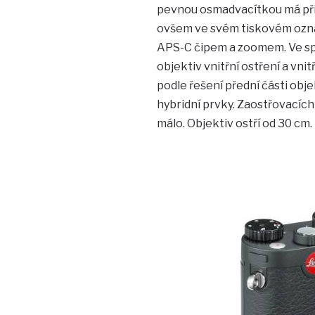
pevnou osmadvacítkou má při c
ovšem ve svém tiskovém oznám
APS-C čipem a zoomem. Ve spe
objektiv vnitřní ostření a vnit
podle řešení přední části obje
hybridní prvky. Zaostřovacích
málo. Objektiv ostří od 30 cm.