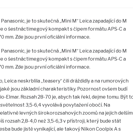
Panasonic, je to skutečná „Mini M“ Leica zapadající do M
Jde o šestnáctimegový kompakt s čipem formátu APS-C a
 mm. Zde jsou první oficiální informace.
Panasonic, je to skutečná „Mini M“ Leica zapadající do M
Jde o šestnáctimegový kompakt s čipem formátu APS-C a
 mm. Zde jsou první oficiální informace.
 Leica neskrblila „teasery“ čili dráždidly a na rumorových
jaké jsou základní charakteristiky. Pozornost ovšem budí
o-Elmar. Rozsah 28-70 je, abych tak řekl, dejme tomu. Být t
m světelnost 3,5-6,4 vyvolává povytažení obočí. Na
 relativně levných širokorozsahových zoomů na jejich delším
š rozsah 2,8-4,0 než 3,5-6,3 v přístroji, který bude stát
kresba bude jistě vynikající, ale takový Nikon Coolpix A s