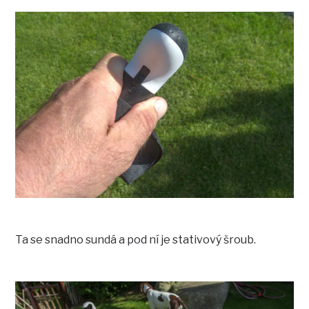
Ta se snadno sundá a pod ní je stativový šroub.