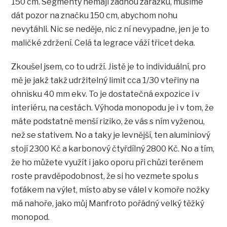
150 cm. Segmenty nemají žádnou zarážku, musíme
dát pozor na značku 150 cm, abychom nohu
nevytáhli. Nic se neděje, nic z ní nevypadne, jen je to
maličké zdržení. Celá ta legrace váží třicet deka.
Zkoušel jsem, co to udrží. Jistě je to individuální, pro
mě je jakž takž udržitelný limit cca 1/30 vteřiny na
ohnisku 40 mm ekv. To je dostatečná expozice i v
interiéru, na cestách. Výhoda monopodu je i v tom, že
máte podstatně menší riziko, že vás s ním vyženou,
než se stativem. No a taky je levnější, ten aluminiový
stojí 2300 Kč a karbonový čtyřdílný 2800 Kč. No a tím,
že ho můžete využít i jako oporu při chůzi terénem
roste pravděpodobnost, že si ho vezmete spolu s
foťákem na výlet, místo aby se válel v komoře nožky
má nahoře, jako můj Manfroto pořádný velký těžký
monopod.