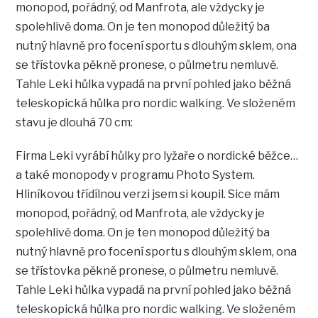
monopod, pořádný, od Manfrota, ale vždycky je
spolehlivě doma. On je ten monopod důležitý ba
nutný hlavně pro focení sportu s dlouhým sklem, ona
se třístovka pěkně pronese, o půlmetru nemluvě.
Tahle Leki hůlka vypadá na první pohled jako běžná
teleskopická hůlka pro nordic walking. Ve složeném
stavu je dlouhá 70 cm:
Firma Leki vyrábí hůlky pro lyžaře o nordické běžce…
a také monopody v programu Photo System.
Hliníkovou třídílnou verzi jsem si koupil. Sice mám
monopod, pořádný, od Manfrota, ale vždycky je
spolehlivě doma. On je ten monopod důležitý ba
nutný hlavně pro focení sportu s dlouhým sklem, ona
se třístovka pěkně pronese, o půlmetru nemluvě.
Tahle Leki hůlka vypadá na první pohled jako běžná
teleskopická hůlka pro nordic walking. Ve složeném