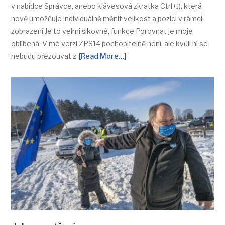
v nabídce Správce, anebo klávesová zkratka Ctrl+J), která
nově umožňuje individuálně měnit velikost a pozici v rámci
zobrazení Je to velmi šikovné, funkce Porovnat je moje
oblíbená. V mé verzi ZPS14 pochopitelně není, ale kvůli ní se
nebudu přezouvat z
[Read More…]