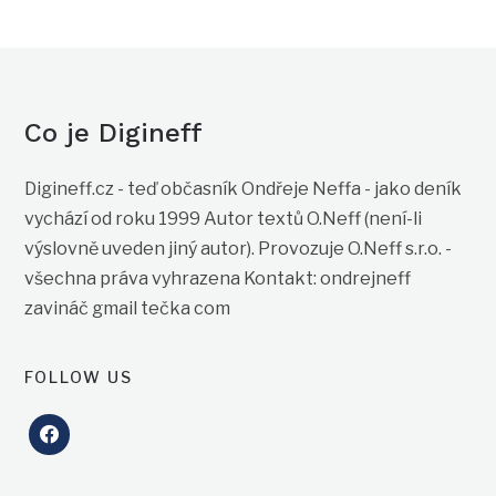
Co je Digineff
Digineff.cz - teď občasník Ondřeje Neffa - jako deník
vychází od roku 1999 Autor textů O.Neff (není-li
výslovně uveden jiný autor). Provozuje O.Neff s.r.o. -
všechna práva vyhrazena Kontakt: ondrejneff
zavináč gmail tečka com
FOLLOW US
facebook