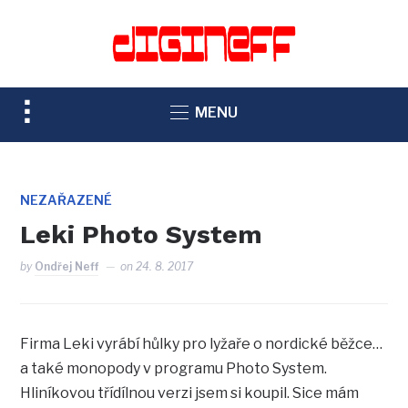
TOGGLE
MENU
SIDEBAR
&
NAVIGATION
NEZAŘAZENÉ
Leki Photo System
by
Ondřej Neff
on
24. 8. 2017
Firma Leki vyrábí hůlky pro lyžaře o nordické běžce…
a také monopody v programu Photo System.
Hliníkovou třídílnou verzi jsem si koupil. Sice mám