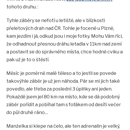
tohoto druhu. :
Tyhle záběry se nefotí u letiště, ale v blízkosti
přeletových drah nad ČR. Tohle je focené u Plzně,
kam jezdím i já, odkud jsou i moje fotky. Mohu Vám říci,
že odhadnout přesnou dráhu letadla v 11km nad zemí
a postavit se do správného místa, chce hodně cviku a
pak už je to o štěstí.
Měsíc je poměrně malé těleso a to jestli se povede
takovýhle záběr je už jen náhoda. Pár se mi jich také
povedlo, ale třeba za poslední 3 úplňky ani jeden.
Pokaždé jsem jel 80 km na místo, kde se dá podobný
záběr pořídit a pobíhal tam s foťákem od desíti večer
do půl druhé ráno…
Manželka si klepe na čelo, ale ten adrenalin je velký,