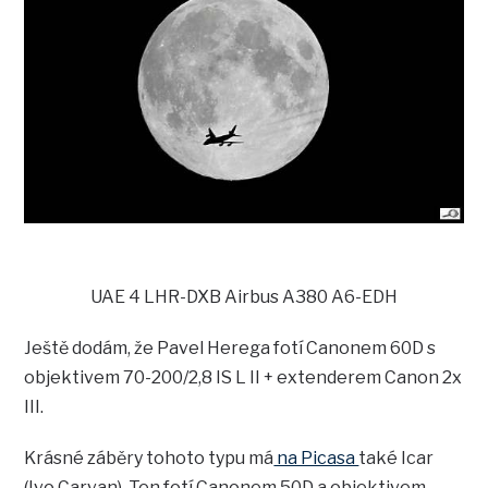
UAE 4 LHR-DXB Airbus A380 A6-EDH
Ještě dodám, že Pavel Herega fotí Canonem 60D s
objektivem 70-200/2,8 IS L II + extenderem Canon 2x
III.
Krásné záběry tohoto typu má
na Picasa
také Icar
(Ivo Carvan). Ten fotí Canonem 50D a objektivem