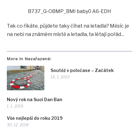
B737_G-OBMP_BMI baby0 A6-EDH
Tak co říkáte, půjdete taky číhat na letadla? Měsíc je
na nebi na známém místě a letadla, ta létají pořád…
More in Nezařazené:
Soutěž v poločase – Začátek
14. 1. 2019
Nový rok na Suoi Dan Ban
1. 1. 2019
Vše nejlepší do roku 2019
30. 12. 2018