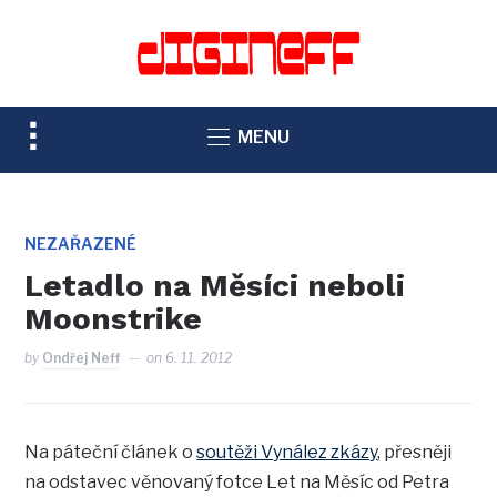
TOGGLE
MENU
SIDEBAR
&
NAVIGATION
NEZAŘAZENÉ
Letadlo na Měsíci neboli
Moonstrike
by
Ondřej Neff
on
6. 11. 2012
Na páteční článek o
soutěži Vynález zkázy
, přesněji
na odstavec věnovaný fotce Let na Měsíc od Petra