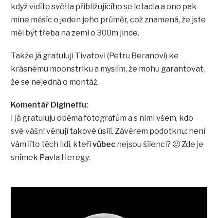
když vidíte světla přibližujícího se letadla a ono pak
mine měsíc o jeden jeho průměr, což znamená, že jste
měl být třeba na zemi o 300m jinde.
Takže já gratuluji Tivatovi (Petru Beranovi) ke
krásnému moonstriku a myslím, že mohu garantovat,
že se nejedná o montáž.
Komentář Digineffu:
I já gratuluju oběma fotografům a s nimi všem, kdo
své vášni věnují takové úsilí. Závěrem podotknu: není
vám líto těch lidí, kteří
vůbec
nejsou šílenci? 🙂 Zde je
snímek Pavla Heregy: