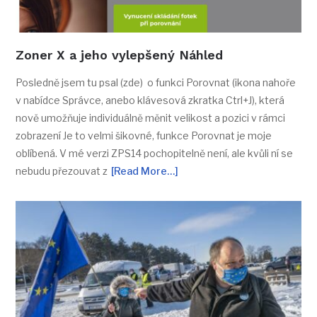
Zoner X a jeho vylepšený Náhled
Posledně jsem tu psal (zde) o funkci Porovnat (ikona nahoře
v nabídce Správce, anebo klávesová zkratka Ctrl+J), která
nově umožňuje individuálně měnit velikost a pozici v rámci
zobrazení Je to velmi šikovné, funkce Porovnat je moje
oblíbená. V mé verzi ZPS14 pochopitelně není, ale kvůli ní se
nebudu přezouvat z
[Read More…]