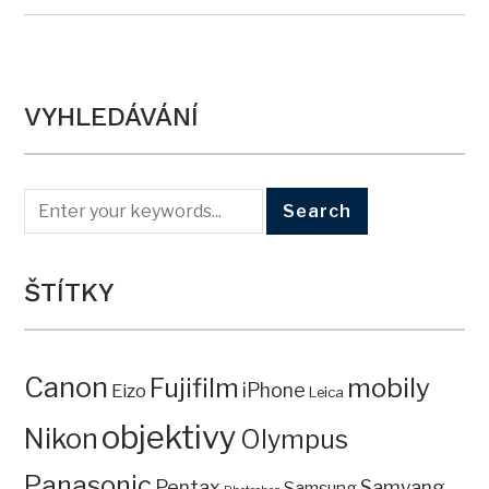
VYHLEDÁVÁNÍ
ŠTÍTKY
Canon
mobily
Fujifilm
iPhone
Eizo
Leica
objektivy
Nikon
Olympus
Panasonic
Pentax
Samyang
Samsung