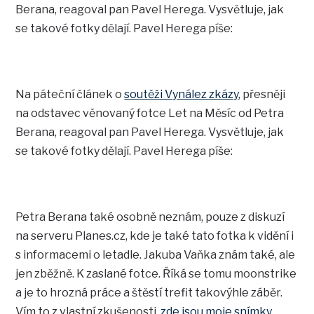
Berana, reagoval pan Pavel Herega. Vysvětluje, jak
se takové fotky dělají. Pavel Herega píše:
Na páteční článek o
soutěži Vynález zkázy
, přesněji
na odstavec věnovaný fotce Let na Měsíc od Petra
Berana, reagoval pan Pavel Herega. Vysvětluje, jak
se takové fotky dělají. Pavel Herega píše:
Petra Berana také osobně neznám, pouze z diskuzí
na serveru Planes.cz, kde je také tato fotka k vidění i
s informacemi o letadle. Jakuba Vaňka znám také, ale
jen zběžně. K zaslané fotce. Říká se tomu moonstrike
a je to hrozná práce a štěstí trefit takovýhle záběr.
Vím to z vlastní zkušenosti,
zde jsou moje snímky