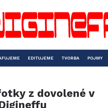
AFUJEME
EDITUJEME
TVORBA
POJMY
 fotky z dovolené v
Digineffu