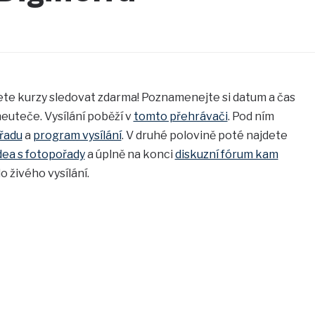
te kurzy sledovat zdarma! Poznamenejte si datum a čas
neuteče. Vysílání poběží v
tomto přehrávači
. Pod ním
řadu
a
program vysílání
. V druhé polovině poté najdete
dea s fotopořady
a úplně na konci
diskuzní fórum kam
o živého vysílání.