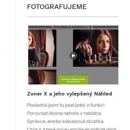
FOTOGRAFUJEME
Zoner X a jeho vylepšený Náhled
Posledně jsem tu psal (zde) o funkci
Porovnat (ikona nahoře v nabídce
Správce, anebo klávesová zkratka
Ctrl+J), která nově umožňuje individuálně