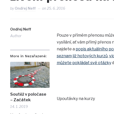
by
Ondřej Neff
on
25. 6. 2016
Ondřej Neff
Pouze v přímém přenosu může
Author
vysílání, ať vám přímý přenos 
najdete a
popis aktuálního po
seznam již hotových kurzů
,
vi
More in Nezařazené:
můžete pokládat své otázky
d
Soutěž v poločase
Upoutávky na kurzy
– Začátek
14. 1. 2019