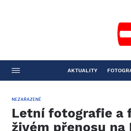
AKTUALITY
FOTOGR
TOGGLE
SIDEBAR
&
NAVIGATION
NEZAŘAZENÉ
Letní fotografie a
živém přenosu na 