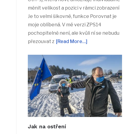
měnit velikost a pozici v rámci zobrazení
Je to velmi šikovné, funkce Porovnat je
moje oblíbená. V mé verzi ZPS14
pochopitelně není, ale kvůli ní se nebudu
přezouvat z
[Read More…]
Jak na ostření