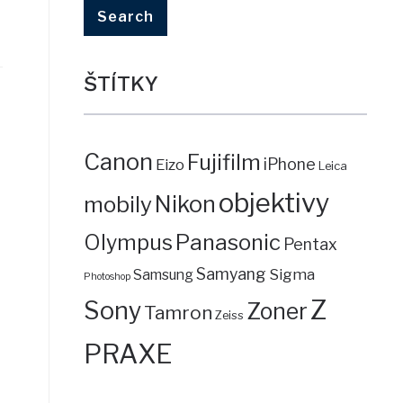
ŠTÍTKY
Canon
Fujifilm
iPhone
Eizo
Leica
objektivy
mobily
Nikon
Panasonic
Olympus
Pentax
Samyang
Sigma
Samsung
Photoshop
Z
Sony
Zoner
Tamron
Zeiss
PRAXE