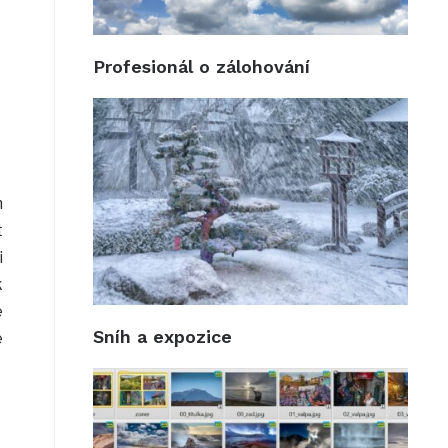
Profesionál o zálohování
m
t
i
k
e
Sníh a expozice
e