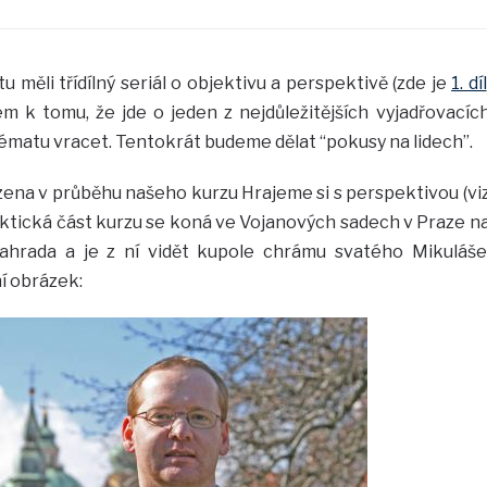
měli třídílný seriál o objektivu a perspektivě (zde je
1. díl
em k tomu, že jde o jeden z nejdůležitějších vyjadřovacíc
ématu vracet. Tentokrát budeme dělat “pokusy na lidech”.
zena v průběhu našeho kurzu Hrajeme si s perspektivou (vi
raktická část kurzu se koná ve Vojanových sadech v Praze n
ahrada a je z ní vidět kupole chrámu svatého Mikuláše
í obrázek: