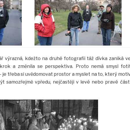
vář výrazná, kdežto na druhé fotografii táž dívka zaniká v
 krok a změnila se perspektiva. Proto nemá smysl foti
 je třeba si uvědomovat prostor a myslet na to, který moti
ýt samozřejmě vpředu, nejčastěji v levé nebo pravé část