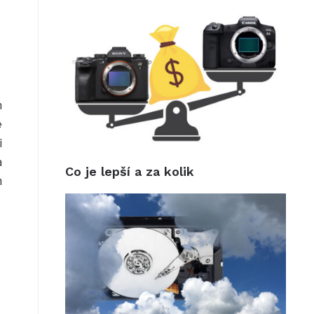
h
e
i
a
Co je lepší a za kolik
m