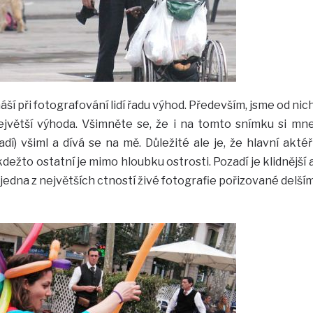
áší při fotografování lidí řadu výhod. Především, jsme od nic
ejvětší výhoda. Všimněte se, že i na tomto snímku si mn
) všiml a dívá se na mě. Důležité ale je, že hlavní aktéř
kdežto ostatní je mimo hloubku ostrosti. Pozadí je klidnější 
e jedna z největších ctností živé fotografie pořizované delší