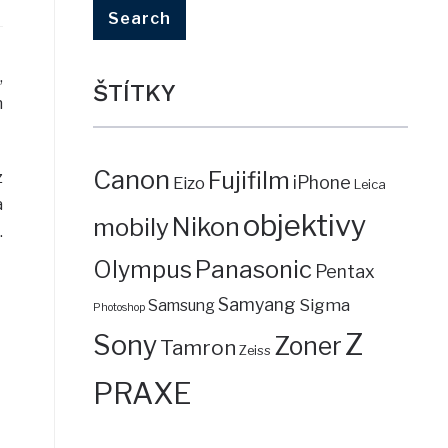
,
ŠTÍTKY
h
Canon
Fujifilm
z
iPhone
Eizo
Leica
a
objektivy
mobily
Nikon
.
Panasonic
Olympus
Pentax
Samyang
Sigma
Samsung
Photoshop
Z
Sony
Zoner
Tamron
Zeiss
PRAXE