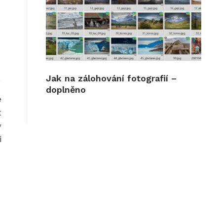
Jak na zálohování fotografií –
doplněno
e
t
v
i