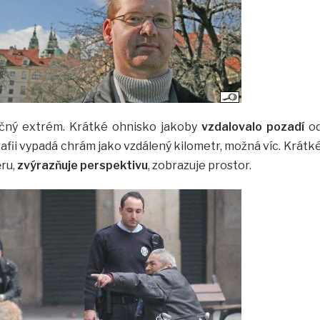
čný extrém. Krátké ohnisko jakoby
vzdalovalo pozadí
o
afii vypadá chrám jako vzdálený kilometr, možná víc. Krátk
ěru,
zvýrazňuje perspektivu
, zobrazuje prostor.