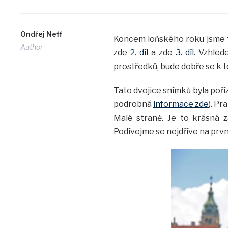
Ondřej Neff
Koncem loňského roku jsme tu 
Author
zde
2. díl
a zde
3. díl
. Vzhled
prostředků, bude dobře se k t
Tato dvojice snímků byla poří
podrobná
informace zde
). P
Malé straně. Je to krásná z
Podívejme se nejdříve na prvn