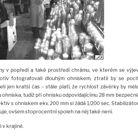
ny v popředí a také prostředí chrámu, ve kterém se výje
iv fotografovali dlouhým ohniskem, ztratil by se poci
i jen kratší čas – stále platí, že rychlost závěrky by měl
u ohniska, tudíž při ohnisku odpovídajícímu 28 mm bezpečn
ktiv s ohniskem ekv. 200 mm si žádá 1/200 sec. Stabilizáto
uje, ovšem stoprocentní spoleh na něj také není.
 v krajině.