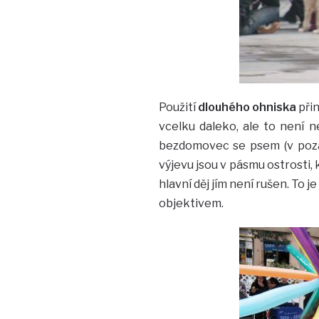
Použití
dlouhého ohniska
přin
vcelku daleko, ale to není n
bezdomovec se psem (v pozadí
výjevu jsou v pásmu ostrosti, 
hlavní děj jím není rušen. To j
objektivem.