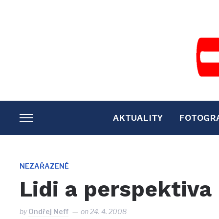
AKTUALITY
FOTOGR
TOGGLE
SIDEBAR
&
NAVIGATION
NEZAŘAZENÉ
Lidi a perspektiva
by
Ondřej Neff
on
24. 4. 2008