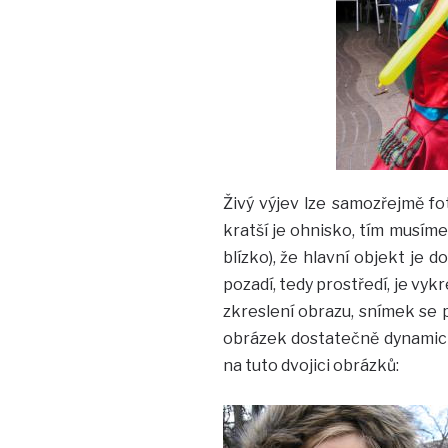
Živý výjev lze samozřejmě f
kratší je ohnisko, tím musíme
blízko), že hlavní objekt je d
pozadí, tedy prostředí, je vyk
zkreslení obrazu, snímek se p
obrázek dostatečně dynamický
na tuto dvojici obrázků: