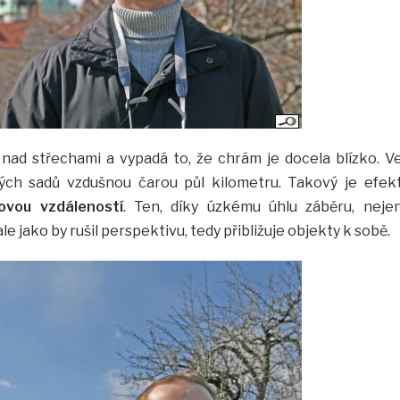
nad střechami a vypadá to, že chrám je docela blízko. V
ých sadů vzdušnou čarou půl kilometru. Takový je efek
ovou vzdáleností
. Ten, díky úzkému úhlu záběru, neje
le jako by rušil perspektivu, tedy přibližuje objekty k sobě.