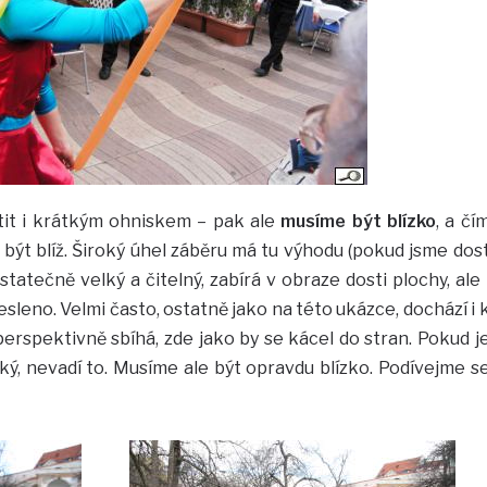
otit i krátkým ohniskem – pak ale
musíme být blízko
, a čí
 být blíž. Široký úhel záběru má tu výhodu (pokud jsme dos
ostatečně velký a čitelný, zabírá v obraze dosti plochy, ale 
resleno. Velmi často, ostatně jako na této ukázce, dochází i 
erspektivně sbíhá, zde jako by se kácel do stran. Pokud j
, nevadí to. Musíme ale být opravdu blízko. Podívejme s