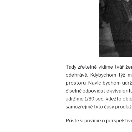
Tady zřetelně vidíme tvář že
odehrává. Kdybychom týž mot
prostoru. Navíc bychom udržel
číselně odpovídat ekvivalent
udržíme 1/30 sec, kdežto obje
samozřejmě tyto časy prodluž
Příště si povíme o perspektivě