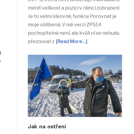
měnit velikost a pozici v rámci zobrazení
Je to velmi šikovné, funkce Porovnat je
moje oblíbená. V mé verzi ZPS14
pochopitelně není, ale kvůli ní se nebudu
přezouvat z
[Read More…]
d
é
Jak na ostření