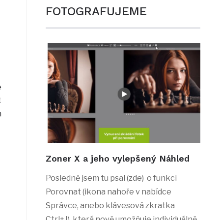
FOTOGRAFUJEME
e
t
n
Zoner X a jeho vylepšený Náhled
Posledně jsem tu psal (zde) o funkci
Porovnat (ikona nahoře v nabídce
Správce, anebo klávesová zkratka
Ctrl+J), která nově umožňuje individuálně