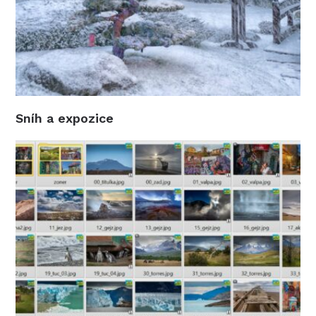
Sníh a expozice