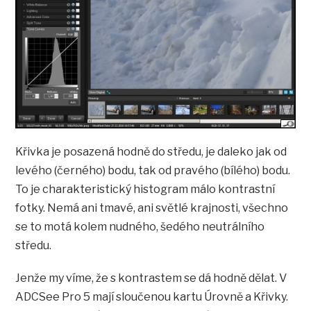
Křivka je posazená hodně do středu, je daleko jak od
levého (černého) bodu, tak od pravého (bílého) bodu.
To je charakteristický histogram málo kontrastní
fotky. Nemá ani tmavé, ani světlé krajnosti, všechno
se to motá kolem nudného, šedého neutrálního
středu.
Jenže my víme, že s kontrastem se dá hodně dělat. V
ADCSee Pro 5 mají sloučenou kartu Úrovně a Křivky.