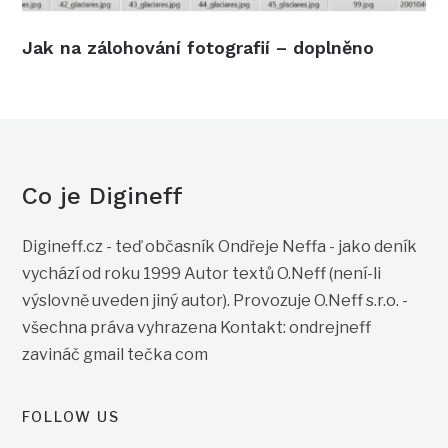
Jak na zálohování fotografií – doplněno
Co je Digineff
Digineff.cz - teď občasník Ondřeje Neffa - jako deník
vychází od roku 1999 Autor textů O.Neff (není-li
výslovně uveden jiný autor). Provozuje O.Neff s.r.o. -
všechna práva vyhrazena Kontakt: ondrejneff
zavináč gmail tečka com
FOLLOW US