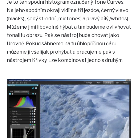
Je to ten spodní histogram označený Tone Curves.
Na jeho spodním okraji vidíme tři jezdce, černý vlevo
(blacks),, šedý střední „midtones) a pravý bílý /whites).
Můžeme jimi libovolně hýbat a tím budeme ovlivňovat
tonalitu obrazu. Pak se nástroj bude chovat jako
Úrovně. Pokud sáhneme na tu úhlopříčnou čáru,
můžeme ji všelijak prohýbat a pracujeme pak s
nástrojem Křivky. Lze kombinovat jedno s druhým.