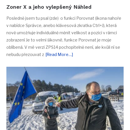
Zoner X a jeho vylepšený Náhled
Posledně jsem tu psal (zde) o funkci Porovnat (ikona nahoře
v nabídce Správce, anebo klávesová zkratka Ctrl+J), která
nově umožňuje individuálně měnit velikost a pozici v rámci
zobrazení Je to velmi šikovné, funkce Porovnat je moje
oblíbená. V mé verzi ZPS14 pochopitelně není, ale kvůli ní se
nebudu přezouvat z
[Read More…]