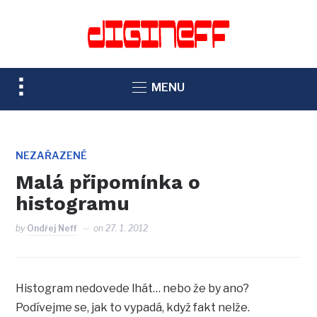
TOGGLE
MENU
SIDEBAR
&
NAVIGATION
NEZAŘAZENÉ
Malá připomínka o
histogramu
by
Ondřej Neff
on
27. 1. 2012
Histogram nedovede lhát… nebo že by ano?
Podívejme se, jak to vypadá, když fakt nelže.