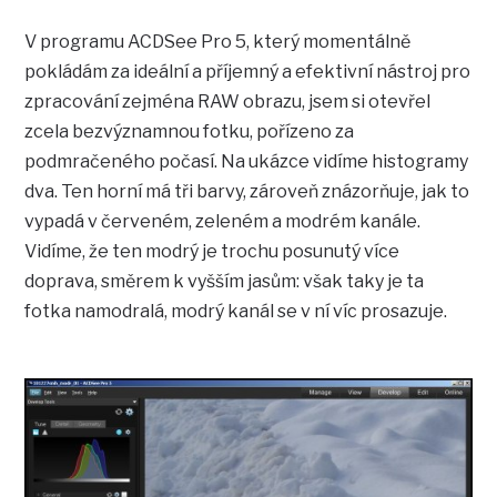
V programu ACDSee Pro 5, který momentálně
pokládám za ideální a příjemný a efektivní nástroj pro
zpracování zejména RAW obrazu, jsem si otevřel
zcela bezvýznamnou fotku, pořízeno za
podmračeného počasí. Na ukázce vidíme histogramy
dva. Ten horní má tři barvy, zároveň znázorňuje, jak to
vypadá v červeném, zeleném a modrém kanále.
Vidíme, že ten modrý je trochu posunutý více
doprava, směrem k vyšším jasům: však taky je ta
fotka namodralá, modrý kanál se v ní víc prosazuje.