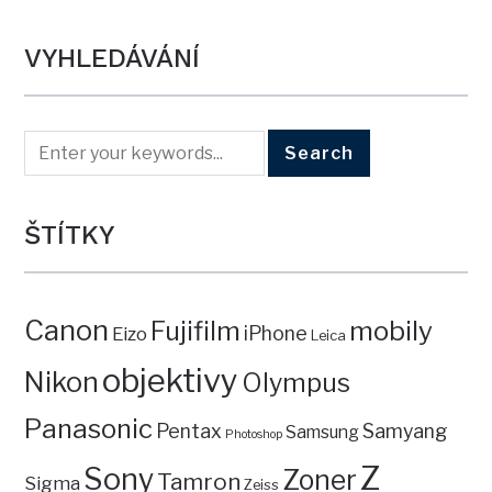
VYHLEDÁVÁNÍ
ŠTÍTKY
Canon
mobily
Fujifilm
iPhone
Eizo
Leica
objektivy
Nikon
Olympus
Panasonic
Pentax
Samyang
Samsung
Photoshop
Z
Sony
Zoner
Tamron
Sigma
Zeiss