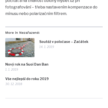
počítat a na tmavost oblohy myslet už při
fotografování – třeba nastavením kompenzace do
mínusu nebo polarizačním filtrem.
More in Nezařazené:
Soutěž v poločase – Začátek
14. 1. 2019
Nový rok na Suoi Dan Ban
1. 1. 2019
Vše nejlepší do roku 2019
30. 12. 2018