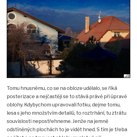
Tomu hnusnému, co se na obloze udělalo, se říká
posterizace a nejčastěji se to stává právě při úpravě
oblohy. Kdybychom upravovali fotku, dejme tomu,
lesa s jeho množstvím detailů, to roztrhání, tu ztrátu
souvislosti nepostřehneme. Jenže na jemně
odstíněných plochách to je vidět hned. S tím je třeba