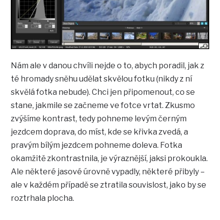
Nám ale v danou chvíli nejde o to, abych poradil, jak z
té hromady sněhu udělat skvělou fotku (nikdy z ní
skvělá fotka nebude). Chci jen připomenout, co se
stane, jakmile se začneme ve fotce vrtat. Zkusmo
zvýšíme kontrast, tedy pohneme levým černým
jezdcem doprava, do míst, kde se křivka zvedá, a
pravým bílým jezdcem pohneme doleva. Fotka
okamžitě zkontrastnila, je výraznější, jaksi prokoukla.
Ale některé jasové úrovně vypadly, některé přibyly –
ale v každém případě se ztratila souvislost, jako by se
roztrhala plocha.